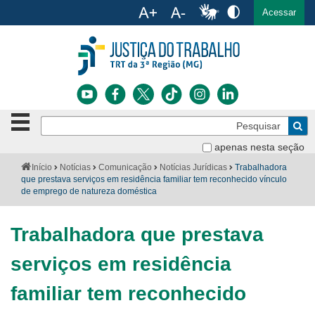
Ac
English
Español
Português
Acessar
Ir para o conteúdo
Ir para o menu
Ir para a busca
Ir para o rodapé
Botão
Pe
de
Bus
navegação
apenas nesta seção
Institucional
-
Você
Início
Notícias
Comunicação
Notícias Jurídicas
Trabalhadora
clique
está
que prestava serviços em residência familiar tem reconhecido vínculo
Notícias
para
aqui:
de emprego de natureza doméstica
abrir
Serviços
ou
fechar
Trabalhadora que prestava
o
Jurisprudência
menu
serviços em residência
Transparência
familiar tem reconhecido
Legislação