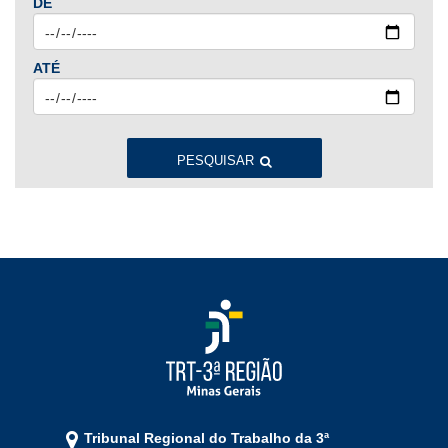
DE
Ago
Set
Out
Nov
Dez
ATÉ
2023
Jan
Fev
Mar
Abr
Mai
Jun
Jul
Ago
Set
Out
Nov
Dez
PESQUISAR
2022
Jan
Fev
Mar
Abr
Mai
Jun
Jul
Ago
Set
Out
Nov
Dez
2021
Jan
Fev
Mar
Abr
Mai
Jun
Jul
Tribunal Regional do Trabalho da 3ª
Ago
Set
Out
Nov
Dez