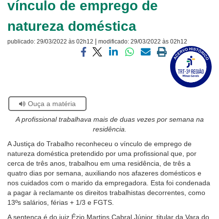
vínculo de emprego de
Ouvidoria
natureza doméstica
Contato
|
publicado:
29/03/2022 às 02h12
modificado:
29/03/2022 às 02h12
Visite
a
Compartilhar
Compartilhar
Compartilhar
Compartilhar
Compartilhar
Imprimir
página
via
via
via
via
via
a
sobre
facebook
twitter
linkedin
whatsapp
email
página
o
atual
Selo
Acervo
Se
Ouça a matéria
Histórico
estiver
A profissional trabalhava mais de duas vezes por semana na
usando
residência.
leitor
de
A Justiça do Trabalho reconheceu o vínculo de emprego de
tela,
natureza doméstica pretendido por uma profissional que, por
ignore
cerca de três anos, trabalhou em uma residência, de três a
este
quatro dias por semana, auxiliando nos afazeres domésticos e
botão.
nos cuidados com o marido da empregadora. Esta foi condenada
Ele
a pagar à reclamante os direitos trabalhistas decorrentes, como
é
13ºs salários, férias + 1/3 e FGTS.
um
A sentença é do juiz Ézio Martins Cabral Júnior, titular da Vara do
recurso