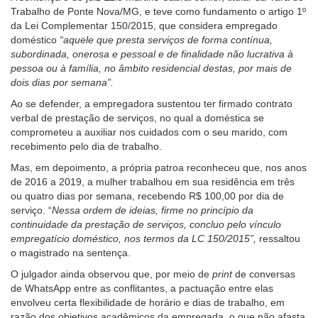
Trabalho de Ponte Nova/MG, e teve como fundamento o artigo 1º
de
da Lei Complementar 150/2015, que considera empregado
acessibilidade
doméstico
“aquele que presta serviços de forma contínua,
para
subordinada, onerosa e pessoal e de finalidade não lucrativa à
pessoas
pessoa ou à família, no âmbito residencial destas, por mais de
com
dois dias por semana”.
baixa
visão.
Ao se defender, a empregadora sustentou ter firmado contrato
verbal de prestação de serviços, no qual a doméstica se
comprometeu a auxiliar nos cuidados com o seu marido, com
recebimento pelo dia de trabalho.
Mas, em depoimento, a própria patroa reconheceu que, nos anos
de 2016 a 2019, a mulher trabalhou em sua residência em três
ou quatro dias por semana, recebendo R$ 100,00 por dia de
serviço. “
Nessa ordem de ideias, firme no princípio da
continuidade da prestação de serviços, concluo pelo vínculo
empregatício doméstico, nos termos da LC 150/2015”,
ressaltou
o magistrado na sentença.
O julgador ainda observou que, por meio de
print
de conversas
de WhatsApp entre as conflitantes, a pactuação entre elas
envolveu certa flexibilidade de horário e dias de trabalho, em
razão dos objetivos acadêmicos da empregada, o que não afasta