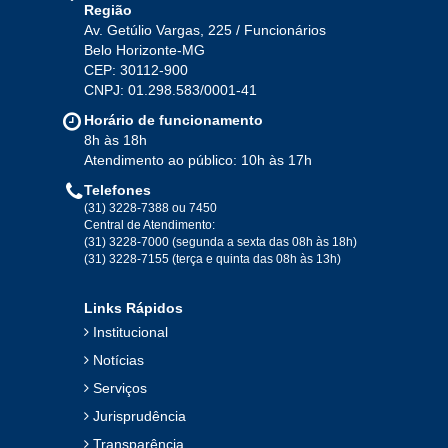
Região
Av. Getúlio Vargas, 225 / Funcionários
Belo Horizonte-MG
2020
CEP: 30112-900
CNPJ: 01.298.583/0001-41
Jan
Fev
Mar
Abr
Mai
Jun
Jul
Horário de funcionamento
Ago
Set
Out
Nov
Dez
8h às 18h
Atendimento ao público: 10h às 17h
Telefones
2019
(31) 3228-7388 ou 7450
Central de Atendimento:
(31) 3228-7000 (segunda a sexta das 08h às 18h)
Jan
Fev
Mar
Abr
Mai
Jun
Jul
(31) 3228-7155 (terça e quinta das 08h às 13h)
Ago
Set
Out
Nov
Dez
Links Rápidos
Institucional
2018
Notícias
Serviços
Jan
Fev
Mar
Abr
Mai
Jun
Jul
Jurisprudência
Ago
Set
Out
Nov
Dez
Transparência