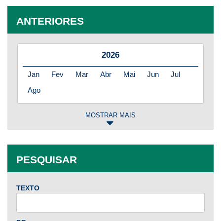
ANTERIORES
2026
Jan
Fev
Mar
Abr
Mai
Jun
Jul
Ago
MOSTRAR MAIS
2025
Jan
Fev
Mar
Abr
Mai
Jun
Jul
PESQUISAR
Ago
Set
Out
Nov
Dez
TEXTO
2024
Jan
Fev
Mar
Abr
Mai
Jun
Jul