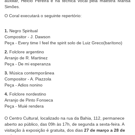
auxiliar, Hélcio Pereira e na técnica vocal pela maestra Marisa
Simões.
O Coral executará o seguinte repertório:
1.
Negro Spiritual
Compositor - J. Dawson
Peça - Every time I feel the spirit solo de Luiz Greco(barítono)
2.
Folclore argentino
Arranjo de R. Martinez
Peça - De mi esperanza
3.
Música contemporânea
Compositor - A. Piazzola
Peça - Adios nonino
4.
Folclore nordestino
Arranjo de Pinto Fonseca
Peça - Muié rendera
O Centro Cultural, localizado na rua da Bahia, 112, permanece
aberto ao público, das 09h às 17h, de segunda a sexta-feira. A
visitação à exposição é gratuita, dos dias
27 de março a 28 de