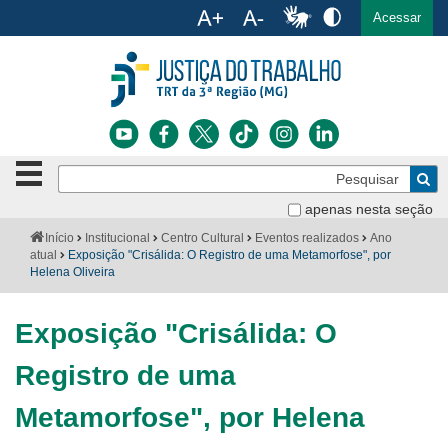
Ac
English
Español
Português
Acessar
Ir para o conteúdo
Ir para o menu
Ir para a busca
Ir para o rodapé
Botão
Pe
de
Bus
navegação
apenas nesta seção
Institucional
-
Você
Início
Institucional
Centro Cultural
Eventos realizados
Ano
clique
está
atual
Exposição "Crisálida: O Registro de uma Metamorfose", por
Notícias
para
aqui:
Helena Oliveira
abrir
Serviços
ou
fechar
Exposição "Crisálida: O
o
Jurisprudência
menu
Registro de uma
Transparência
Metamorfose", por Helena
Legislação