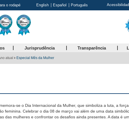
Acessibilida
para o rodapé
English
Español
Português
ços
Jurisprudência
Transparência
L
no atual
Especial Mês da Mulher
emora-se o Dia Internacional da Mulher, que simboliza a luta, a forç
pação feminina. Celebrar o dia 08 de março vai além de uma data simból
ricas das mulheres e confrontar os desafios ainda presentes. A data 