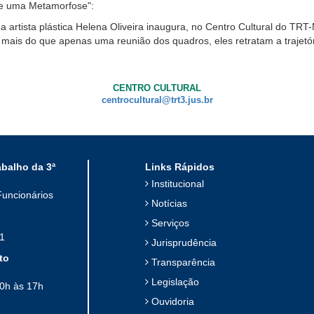
 de uma Metamorfose":
 a artista plástica Helena Oliveira inaugura, no Centro Cultural do TR
ais do que apenas uma reunião dos quadros, eles retratam a trajetória
CENTRO CULTURAL
centrocultural@trt3.jus.br
abalho da 3ª
Links Rápidos
Institucional
Funcionários
Notícias
Serviços
1
Jurisprudência
to
Transparência
Legislação
10h às 17h
Ouvidoria