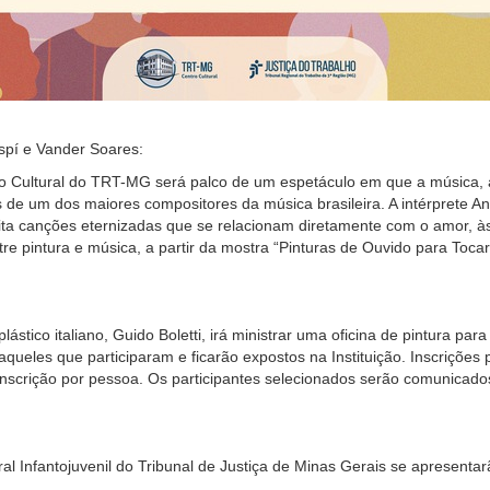
spí e Vander Soares:
ntro Cultural do TRT-MG será palco de um espetáculo em que a músic
de um dos maiores compositores da música brasileira. A intérprete A
sita canções eternizadas que se relacionam diretamente com o amor, 
entre pintura e música, a partir da mostra “Pinturas de Ouvido para Toca
plástico italiano, Guido Boletti, irá ministrar uma oficina de pintura pa
queles que participaram e ficarão expostos na Instituição. Inscrições 
scrição por pessoa. Os participantes selecionados serão comunicados
 Infantojuvenil do Tribunal de Justiça de Minas Gerais se apresentar