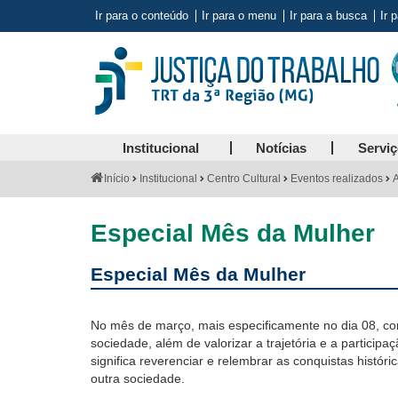
Ir para o conteúdo
Ir para o menu
Ir para a busca
Ir 
Institucional
Notícias
Servi
Você
Início
Institucional
Centro Cultural
Eventos realizados
A
está
aqui:
Especial Mês da Mulher
Especial Mês da Mulher
No mês de março, mais especificamente no dia 08, com
sociedade, além de valorizar a trajetória e a partici
significa reverenciar e relembrar as conquistas histó
outra sociedade.