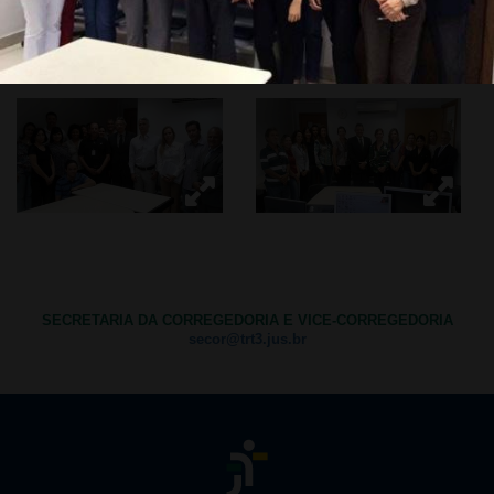
SECRETARIA DA CORREGEDORIA E VICE-CORREGEDORIA
secor@trt3.jus.br