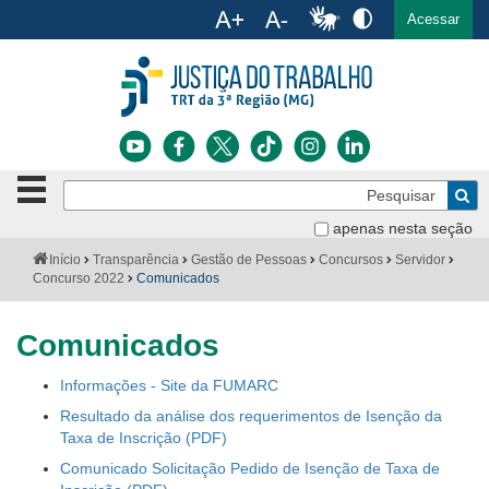
Ac
English
Español
Português
Acessar
Ir para o conteúdo
Ir para o menu
Ir para a busca
Ir para o rodapé
Botão
Pe
de
Bus
navegação
apenas nesta seção
Institucional
-
Você
Início
Transparência
Gestão de Pessoas
Concursos
Servidor
clique
está
Concurso 2022
Comunicados
Notícias
para
aqui:
abrir
Serviços
ou
Comunicados
fechar
o
Jurisprudência
Informações - Site da FUMARC
menu
Resultado da análise dos requerimentos de Isenção da
Transparência
Taxa de Inscrição
Comunicado Solicitação Pedido de Isenção de Taxa de
Legislação