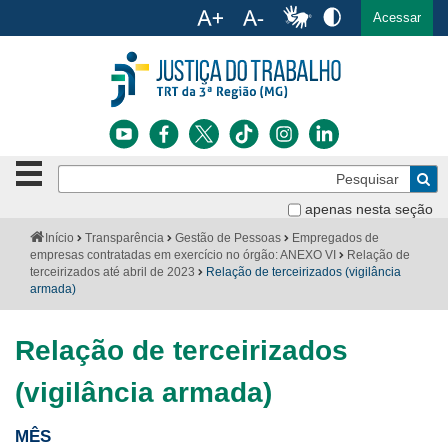
Ac
English
Español
Português
Acessar
Ir para o conteúdo
Ir para o menu
Ir para a busca
Ir para o rodapé
Botão
Pe
de
Bus
navegação
apenas nesta seção
Institucional
-
Você
Início
Transparência
Gestão de Pessoas
Empregados de
clique
está
empresas contratadas em exercício no órgão: ANEXO VI
Relação de
Notícias
para
aqui:
terceirizados até abril de 2023
Relação de terceirizados (vigilância
abrir
armada)
Serviços
ou
fechar
Relação de terceirizados
o
Jurisprudência
menu
(vigilância armada)
Transparência
MÊS
Legislação