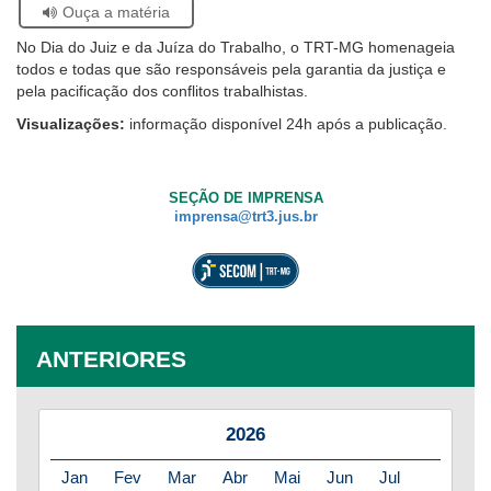
Se
Ouça a matéria
facebook
twitter
linkedin
whatsapp
email
pági
estiver
Ouvidoria
atual
No Dia do Juiz e da Juíza do Trabalho, o TRT-MG homenageia
usando
todos e todas que são responsáveis pela garantia da justiça e
leitor
Contato
pela pacificação dos conflitos trabalhistas.
de
tela,
Visualizações:
informação disponível 24h após a publicação.
ignore
este
botão.
SEÇÃO DE IMPRENSA
Ele
imprensa@trt3.jus.br
é
um
recurso
de
acessibilidade
para
ANTERIORES
pessoas
com
baixa
visão.
2026
Jan
Fev
Mar
Abr
Mai
Jun
Jul