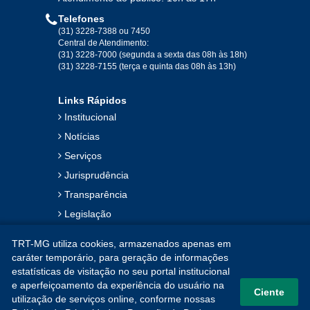
Telefones
2019
(31) 3228-7388 ou 7450
Central de Atendimento:
(31) 3228-7000 (segunda a sexta das 08h às 18h)
Jan
Fev
Mar
Abr
Mai
Jun
Jul
(31) 3228-7155 (terça e quinta das 08h às 13h)
Ago
Set
Out
Nov
Dez
Links Rápidos
Institucional
2018
Notícias
Serviços
Jan
Fev
Mar
Abr
Mai
Jun
Jul
Jurisprudência
Ago
Set
Out
Nov
Dez
Transparência
Legislação
2017
Ouvidoria
TRT-MG utiliza cookies, armazenados apenas em
Contato
Jan
Fev
Mar
Abr
Mai
Jun
Jul
caráter temporário, para geração de informações
estatísticas de visitação no seu portal institucional
Mapa do Site
Ago
Set
Out
Nov
Dez
e aperfeiçoamento da experiência do usuário na
Ciente
utilização de serviços online, conforme nossas