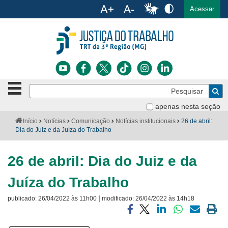
Ac
English
Español
Português
Acessar
Ir para o conteúdo
Ir para o menu
Ir para a busca
Ir para o rodapé
Botão
Pe
de
Bus
navegação
apenas nesta seção
Institucional
-
Você
Início
Notícias
Comunicação
Notícias institucionais
26 de abril:
clique
está
Dia do Juiz e da Juíza do Trabalho
Notícias
para
aqui:
abrir
Serviços
ou
26 de abril: Dia do Juiz e da
fechar
o
Jurisprudência
Juíza do Trabalho
menu
|
publicado:
26/04/2022 às 11h00
modificado:
26/04/2022 às 14h18
Transparência
Compartilhar
Compartilhar
Compartilhar
Compartilhar
Compartilh
Impri
Legislação
via
via
via
via
via
a