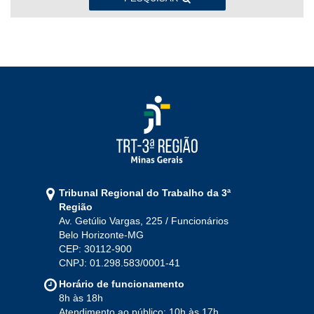
2022
Jan
Fev
Mar
Abr
Mai
Jun
Jul
Ago
Set
Out
Nov
Dez
2021
Jan
Fev
Mar
Abr
Mai
Jun
Jul
Tribunal Regional do Trabalho da 3ª
Ago
Set
Out
Nov
Dez
Região
Av. Getúlio Vargas, 225 / Funcionários
Belo Horizonte-MG
2020
CEP: 30112-900
CNPJ: 01.298.583/0001-41
Jan
Fev
Mar
Abr
Mai
Jun
Jul
Horário de funcionamento
Ago
Set
Out
Nov
Dez
8h às 18h
Atendimento ao público: 10h às 17h