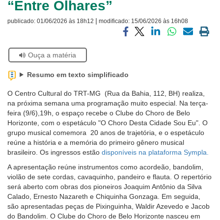
“Entre Olhares”
Ouvidoria
|
publicado:
01/06/2026 às 18h12
modificado:
15/06/2026 às 16h08
Contato
Compartilhar
Compartilhar
Compartilhar
Compartilhar
Compartilh
Impri
via
via
via
via
via
a
Se
Ouça a matéria
facebook
twitter
linkedin
whatsapp
email
pági
estiver
atual
usando
Resumo em texto simplificado
leitor
de
O Centro Cultural do TRT-MG (Rua da Bahia, 112, BH) realiza,
tela,
na próxima semana uma programação muito especial. Na terça-
ignore
feira (9/6),19h, o espaço recebe o Clube do Choro de Belo
este
Horizonte, com o espetáculo "O Choro Desta Cidade Sou Eu". O
botão.
grupo musical comemora 20 anos de trajetória, e o espetáculo
Ele
reúne a história e a memória do primeiro gênero musical
é
brasileiro. Os ingressos estão
disponíveis na plataforma Sympla.
um
A apresentação reúne instrumentos como acordeão, bandolim,
recurso
violão de sete cordas, cavaquinho, pandeiro e flauta. O repertório
de
será aberto com obras dos pioneiros Joaquim Antônio da Silva
acessibilidade
Calado, Ernesto Nazareth e Chiquinha Gonzaga. Em seguida,
para
são apresentadas peças de Pixinguinha, Waldir Azevedo e Jacob
pessoas
do Bandolim. O Clube do Choro de Belo Horizonte nasceu em
com