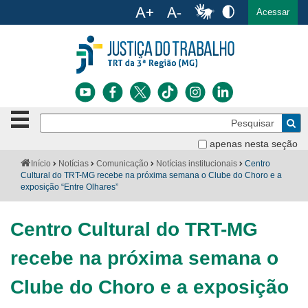
Ac
English
Español
Português
Acessar
Ir para o conteúdo
Ir para o menu
Ir para a busca
Ir para o rodapé
Botão
Pe
de
Bus
navegação
apenas nesta seção
Institucional
-
Você
Início
Notícias
Comunicação
Notícias institucionais
Centro
clique
está
Cultural do TRT-MG recebe na próxima semana o Clube do Choro e a
Notícias
para
aqui:
exposição “Entre Olhares”
abrir
Serviços
ou
fechar
Centro Cultural do TRT-MG
o
Jurisprudência
menu
recebe na próxima semana o
Transparência
Clube do Choro e a exposição
Legislação