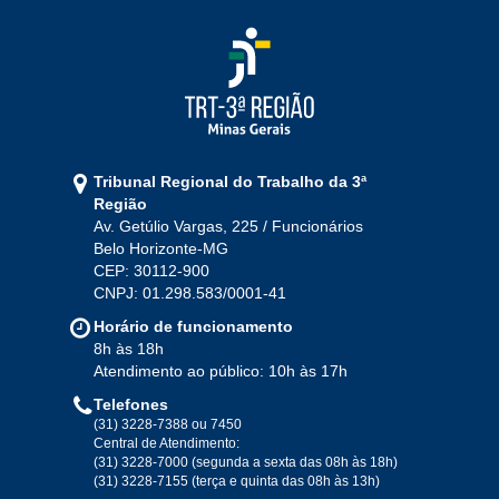
Ago
Set
Out
Nov
Dez
2021
Jan
Fev
Mar
Abr
Mai
Jun
Jul
Tribunal Regional do Trabalho da 3ª
Ago
Set
Out
Nov
Dez
Região
Av. Getúlio Vargas, 225 / Funcionários
Belo Horizonte-MG
2020
CEP: 30112-900
CNPJ: 01.298.583/0001-41
Jan
Fev
Mar
Abr
Mai
Jun
Jul
Horário de funcionamento
Ago
Set
Out
Nov
Dez
8h às 18h
Atendimento ao público: 10h às 17h
Telefones
2019
(31) 3228-7388 ou 7450
Central de Atendimento:
(31) 3228-7000 (segunda a sexta das 08h às 18h)
Jan
Fev
Mar
Abr
Mai
Jun
Jul
(31) 3228-7155 (terça e quinta das 08h às 13h)