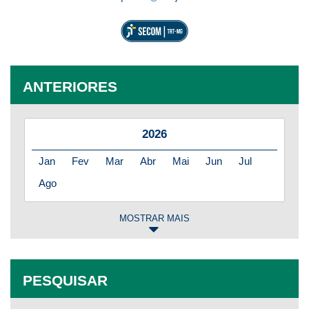
ANTERIORES
2026
Jan
Fev
Mar
Abr
Mai
Jun
Jul
Ago
MOSTRAR MAIS
2025
Jan
Fev
Mar
Abr
Mai
Jun
Jul
PESQUISAR
Ago
Set
Out
Nov
Dez