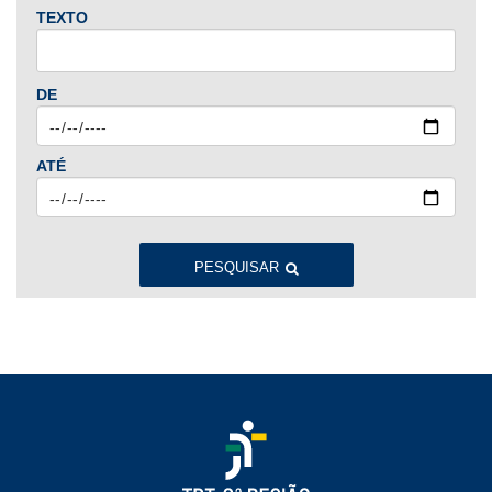
TEXTO
2024
Jan
Fev
Mar
Abr
Mai
Jun
Jul
DE
Ago
Set
Out
Nov
Dez
ATÉ
2023
Jan
Fev
Mar
Abr
Mai
Jun
Jul
Ago
Set
Out
Nov
Dez
PESQUISAR
2022
Jan
Fev
Mar
Abr
Mai
Jun
Jul
Ago
Set
Out
Nov
Dez