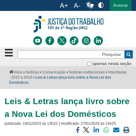
Ac
English
Español
Português
Acessar
Ir para o conteúdo
Ir para o menu
Ir para a busca
Ir para o rodapé
Botão
Pe
de
Bus
navegação
apenas nesta seção
Institucional
-
Você
Início
Notícias
Comunicação
Notícias institucionais
Importadas
clique
está
- 2015 a 2016
Leis & Letras lança livro sobre a Nova Lei dos
Notícias
para
aqui:
Domésticos
abrir
Serviços
ou
fechar
Leis & Letras lança livro sobre
o
Jurisprudência
menu
a Nova Lei dos Domésticos
Transparência
|
publicado:
19/11/2015 às 13h22
modificado:
27/01/2026 às 14h25
Legislação
Compartilhar
Compartilhar
Compartilhar
Compartilhar
Compartilh
Impri