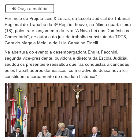
via
via
via
via
via
a
Se
Ouça a matéria
Ouvidoria
facebook
twitter
linkedin
whatsapp
email
pági
estiver
atual
Por meio do Projeto Leis & Letras, da Escola Judicial do Tribunal
usando
Contato
Regional do Trabalho da 3ª Região, houve, na última quarta-feira
leitor
(18), palestra e lançamento do livro "A Nova Lei dos Domésticos
de
Comentada", de autoria do juiz do trabalho substituto do TRT3,
tela,
Geraldo Magela Melo, e de Lília Carvalho Finelli.
ignore
este
Na abertura do evento a desembargadora Emília Facchini,
botão.
segunda vice-presidente, ouvidora e diretora da Escola Judicial,
Ele
saudou os presentes e ressaltou que "as conquistas alcançadas
é
pelos trabalhadores domésticos, com o advento dessa nova lei,
um
constituem o coroamento de uma luta histórica".
recurso
de
acessibilidade
para
pessoas
com
baixa
visão.