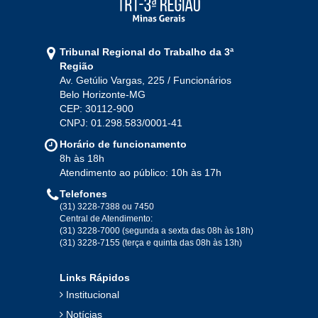
2021
Jan
Fev
Mar
Abr
Mai
Jun
Jul
Tribunal Regional do Trabalho da 3ª
Ago
Set
Out
Nov
Dez
Região
Av. Getúlio Vargas, 225 / Funcionários
Belo Horizonte-MG
2020
CEP: 30112-900
CNPJ: 01.298.583/0001-41
Jan
Fev
Mar
Abr
Mai
Jun
Jul
Horário de funcionamento
Ago
Set
Out
Nov
Dez
8h às 18h
Atendimento ao público: 10h às 17h
Telefones
2019
(31) 3228-7388 ou 7450
Central de Atendimento:
(31) 3228-7000 (segunda a sexta das 08h às 18h)
Jan
Fev
Mar
Abr
Mai
Jun
Jul
(31) 3228-7155 (terça e quinta das 08h às 13h)
Ago
Set
Out
Nov
Dez
Links Rápidos
Institucional
2018
Notícias