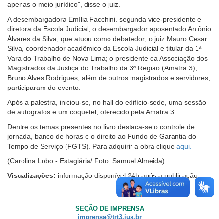
apenas o meio jurídico", disse o juiz.
A desembargadora Emília Facchini, segunda vice-presidente e
diretora da Escola Judicial; o desembargador aposentado Antônio
Álvares da Silva, que atuou como debatedor; o juiz Mauro Cesar
Silva, coordenador acadêmico da Escola Judicial e titular da 1ª
Vara do Trabalho de Nova Lima; o presidente da Associação dos
Magistrados da Justiça do Trabalho da 3ª Região (Amatra 3),
Bruno Alves Rodrigues, além de outros magistrados e servidores,
participaram do evento.
Após a palestra, iniciou-se, no hall do edifício-sede, uma sessão
de autógrafos e um coquetel, oferecido pela Amatra 3.
Dentre os temas presentes no livro destaca-se o controle de
jornada, banco de horas e o direito ao Fundo de Garantia do
Tempo de Serviço (FGTS). Para adquirir a obra clique
aqui.
(Carolina Lobo - Estagiária/ Foto: Samuel Almeida)
Visualizações:
informação disponível 24h após a publicação.
SEÇÃO DE IMPRENSA
imprensa@trt3.jus.br