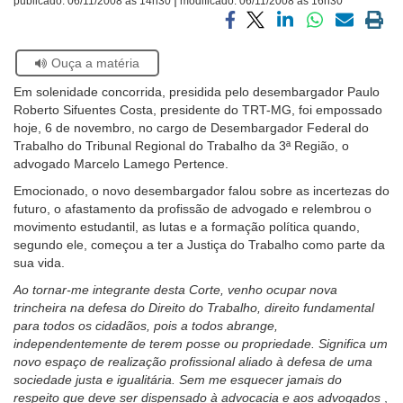
publicado:
06/11/2008 às 14h30
modificado:
06/11/2008 às 16h30
Ouvidoria
Compartilhar
Compartilhar
Compartilhar
Compartilhar
Compartilh
Impri
via
via
via
via
via
a
Se
Ouça a matéria
facebook
twitter
linkedin
whatsapp
email
pági
Contato
estiver
atual
Em solenidade concorrida, presidida pelo desembargador Paulo
usando
Roberto Sifuentes Costa, presidente do TRT-MG, foi empossado
leitor
hoje, 6 de novembro, no cargo de Desembargador Federal do
de
Trabalho do Tribunal Regional do Trabalho da 3ª Região, o
tela,
advogado Marcelo Lamego Pertence.
ignore
este
Emocionado, o novo desembargador falou sobre as incertezas do
botão.
futuro, o afastamento da profissão de advogado e relembrou o
Ele
movimento estudantil, as lutas e a formação política quando,
é
segundo ele, começou a ter a Justiça do Trabalho como parte da
um
sua vida.
recurso
Ao tornar-me integrante desta Corte, venho ocupar nova
de
trincheira na defesa do Direito do Trabalho, direito fundamental
acessibilidade
para todos os cidadãos, pois a todos abrange,
para
independentemente de terem posse ou propriedade. Significa um
pessoas
novo espaço de realização profissional aliado à defesa de uma
com
sociedade justa e igualitária. Sem me esquecer jamais do
baixa
respeito que deve ser dispensado à advocacia e aos advogados
,
visão.