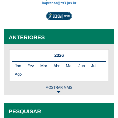
imprensa@trt3.jus.br
ANTERIORES
2026
Jan
Fev
Mar
Abr
Mai
Jun
Jul
Ago
MOSTRAR MAIS
2025
Jan
Fev
Mar
Abr
Mai
Jun
Jul
PESQUISAR
Ago
Set
Out
Nov
Dez