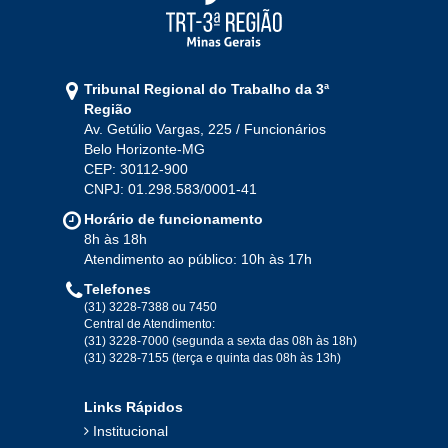
2021
Jan
Fev
Mar
Abr
Mai
Jun
Jul
Tribunal Regional do Trabalho da 3ª
Ago
Set
Out
Nov
Dez
Região
Av. Getúlio Vargas, 225 / Funcionários
Belo Horizonte-MG
2020
CEP: 30112-900
CNPJ: 01.298.583/0001-41
Jan
Fev
Mar
Abr
Mai
Jun
Jul
Horário de funcionamento
Ago
Set
Out
Nov
Dez
8h às 18h
Atendimento ao público: 10h às 17h
Telefones
2019
(31) 3228-7388 ou 7450
Central de Atendimento:
(31) 3228-7000 (segunda a sexta das 08h às 18h)
Jan
Fev
Mar
Abr
Mai
Jun
Jul
(31) 3228-7155 (terça e quinta das 08h às 13h)
Ago
Set
Out
Nov
Dez
Links Rápidos
Institucional