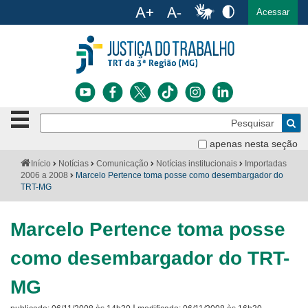
Ac
English
Español
Português
Acessar
Ir para o conteúdo
Ir para o menu
Ir para a busca
Ir para o rodapé
Botão
Pe
de
Bus
navegação
apenas nesta seção
Institucional
-
Você
Início
Notícias
Comunicação
Notícias institucionais
Importadas
clique
está
2006 a 2008
Marcelo Pertence toma posse como desembargador do
Notícias
para
aqui:
TRT-MG
abrir
Serviços
ou
fechar
Marcelo Pertence toma posse
o
Jurisprudência
menu
como desembargador do TRT-
Transparência
MG
Legislação
|