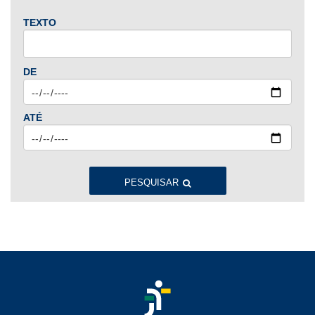
TEXTO
2024
Jan
Fev
Mar
Abr
Mai
Jun
Jul
DE
Ago
Set
Out
Nov
Dez
ATÉ
2023
Jan
Fev
Mar
Abr
Mai
Jun
Jul
Ago
Set
Out
Nov
Dez
PESQUISAR
2022
Jan
Fev
Mar
Abr
Mai
Jun
Jul
Ago
Set
Out
Nov
Dez