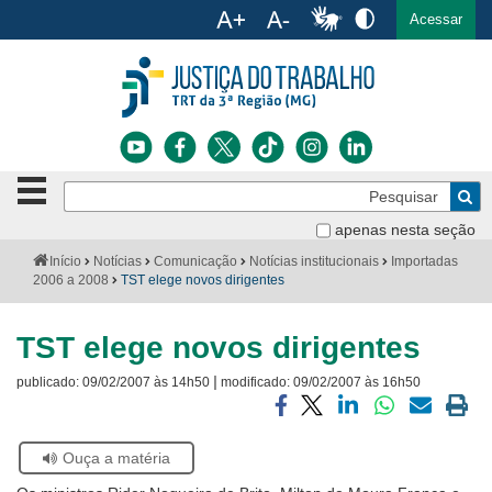
Ac
English
Español
Português
Acessar
Ir para o conteúdo
Ir para o menu
Ir para a busca
Ir para o rodapé
Botão
Pe
de
Bus
navegação
apenas nesta seção
Institucional
-
Você
Início
Notícias
Comunicação
Notícias institucionais
Importadas
clique
está
2006 a 2008
TST elege novos dirigentes
Notícias
para
aqui:
abrir
Serviços
ou
TST elege novos dirigentes
fechar
o
|
Jurisprudência
publicado:
09/02/2007 às 14h50
modificado:
09/02/2007 às 16h50
menu
Compartilhar
Compartilhar
Compartilhar
Compartilhar
Compartilh
Impri
Transparência
via
via
via
via
via
a
Se
Ouça a matéria
facebook
twitter
linkedin
whatsapp
email
pági
estiver
Legislação
atual