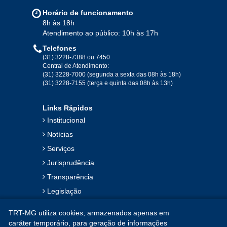
Jan
Fev
Mar
Abr
Mai
Jun
Jul
Horário de funcionamento
Ago
Set
Out
Nov
Dez
8h às 18h
Atendimento ao público: 10h às 17h
Telefones
2019
(31) 3228-7388 ou 7450
Central de Atendimento:
(31) 3228-7000 (segunda a sexta das 08h às 18h)
Jan
Fev
Mar
Abr
Mai
Jun
Jul
(31) 3228-7155 (terça e quinta das 08h às 13h)
Ago
Set
Out
Nov
Dez
Links Rápidos
Institucional
2018
Notícias
Serviços
Jan
Fev
Mar
Abr
Mai
Jun
Jul
Jurisprudência
Ago
Set
Out
Nov
Dez
Transparência
Legislação
2017
Ouvidoria
TRT-MG utiliza cookies, armazenados apenas em
Contato
Jan
Fev
Mar
Abr
Mai
Jun
Jul
caráter temporário, para geração de informações