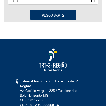
Jan
Fev
Mar
Abr
Mai
Jun
Jul
Ago
Set
Out
Nov
Dez
PESQUISAR
2022
Jan
Fev
Mar
Abr
Mai
Jun
Jul
Ago
Set
Out
Nov
Dez
2021
Jan
Fev
Mar
Abr
Mai
Jun
Jul
Tribunal Regional do Trabalho da 3ª
Ago
Set
Out
Nov
Dez
Região
Av. Getúlio Vargas, 225 / Funcionários
Belo Horizonte-MG
2020
CEP: 30112-900
CNPJ: 01.298.583/0001-41