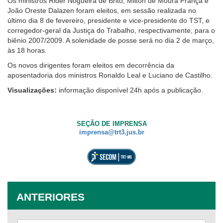
Os ministros Rider Nogueira de Brito, Milton de Moura França e
usando
João Oreste Dalazen foram eleitos, em sessão realizada no
leitor
Ouvidoria
último dia 8 de fevereiro, presidente e vice-presidente do TST, e
de
corregedor-geral da Justiça do Trabalho, respectivamente, para o
tela,
Contato
biênio 2007/2009. A solenidade de posse será no dia 2 de março,
ignore
às 18 horas.
este
botão.
Os novos dirigentes foram eleitos em decorrência da
Ele
aposentadoria dos ministros Ronaldo Leal e Luciano de Castilho.
é
Visualizações:
informação disponível 24h após a publicação.
um
recurso
de
acessibilidade
SEÇÃO DE IMPRENSA
para
imprensa@trt3.jus.br
pessoas
com
baixa
visão.
ANTERIORES