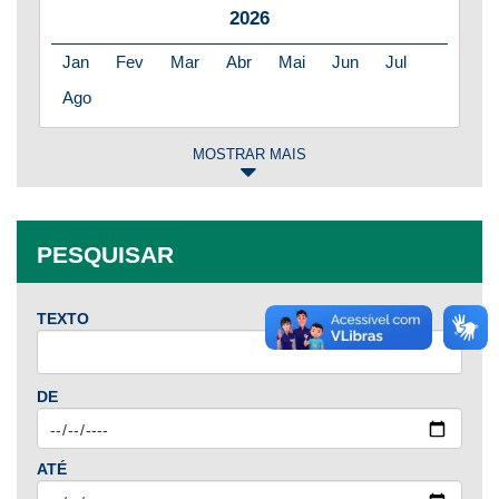
2026
Jan
Fev
Mar
Abr
Mai
Jun
Jul
Ago
MOSTRAR MAIS
2025
Jan
Fev
Mar
Abr
Mai
Jun
Jul
PESQUISAR
Ago
Set
Out
Nov
Dez
TEXTO
2024
Jan
Fev
Mar
Abr
Mai
Jun
Jul
DE
Ago
Set
Out
Nov
Dez
ATÉ
2023