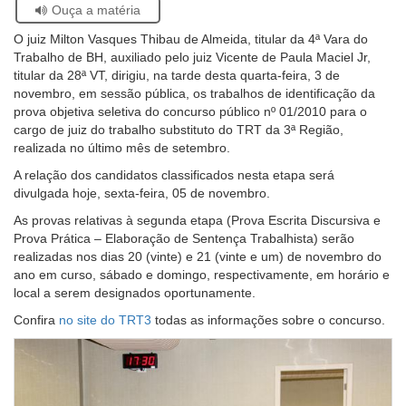
Se
Ouça a matéria
facebook
twitter
linkedin
whatsapp
email
pági
estiver
Ouvidoria
atual
O juiz Milton Vasques Thibau de Almeida, titular da 4ª Vara do
usando
Trabalho de BH, auxiliado pelo juiz Vicente de Paula Maciel Jr,
leitor
Contato
titular da 28ª VT, dirigiu, na tarde desta quarta-feira, 3 de
de
novembro, em sessão pública, os trabalhos de identificação da
tela,
prova objetiva seletiva do concurso público nº 01/2010 para o
ignore
cargo de juiz do trabalho substituto do TRT da 3ª Região,
este
realizada no último mês de setembro.
botão.
Ele
A relação dos candidatos classificados nesta etapa será
é
divulgada hoje, sexta-feira, 05 de novembro.
um
As provas relativas à segunda etapa (Prova Escrita Discursiva e
recurso
Prova Prática – Elaboração de Sentença Trabalhista) serão
de
realizadas nos dias 20 (vinte) e 21 (vinte e um) de novembro do
acessibilidade
ano em curso, sábado e domingo, respectivamente, em horário e
para
local a serem designados oportunamente.
pessoas
com
Confira
no site do TRT3
todas as informações sobre o concurso.
baixa
visão.