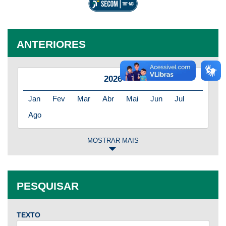
ANTERIORES
2026
Jan
Fev
Mar
Abr
Mai
Jun
Jul
Ago
MOSTRAR MAIS
2025
Jan
Fev
Mar
Abr
Mai
Jun
Jul
PESQUISAR
Ago
Set
Out
Nov
Dez
TEXTO
2024