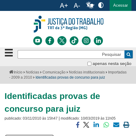
Ac
English
Español
Português
Acessar
Ir para o conteúdo
Ir para o menu
Ir para a busca
Ir para o rodapé
Botão
Pe
de
Bus
navegação
apenas nesta seção
Institucional
-
Você
Início
Notícias
Comunicação
Notícias institucionais
Importadas
clique
está
- 2009 a 2010
Identificadas provas de concurso para juiz
Notícias
para
aqui:
abrir
Serviços
ou
Identificadas provas de
fechar
o
Jurisprudência
concurso para juiz
menu
|
publicado:
03/11/2010 às 15h47
modificado:
10/03/2019 às 11h05
Transparência
Compartilhar
Compartilhar
Compartilhar
Compartilhar
Compartilh
Impri
Legislação
via
via
via
via
via
a