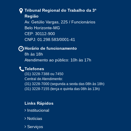
Jan
Fev
Mar
Abr
Mai
Jun
Jul
Tribunal Regional do Trabalho da 3ª
Ago
Set
Out
Nov
Dez
Região
Av. Getúlio Vargas, 225 / Funcionários
Belo Horizonte-MG
2020
CEP: 30112-900
CNPJ: 01.298.583/0001-41
Jan
Fev
Mar
Abr
Mai
Jun
Jul
Horário de funcionamento
Ago
Set
Out
Nov
Dez
8h às 18h
Atendimento ao público: 10h às 17h
Telefones
2019
(31) 3228-7388 ou 7450
Central de Atendimento:
(31) 3228-7000 (segunda a sexta das 08h às 18h)
Jan
Fev
Mar
Abr
Mai
Jun
Jul
(31) 3228-7155 (terça e quinta das 08h às 13h)
Ago
Set
Out
Nov
Dez
Links Rápidos
Institucional
2018
Notícias
Serviços
Jan
Fev
Mar
Abr
Mai
Jun
Jul