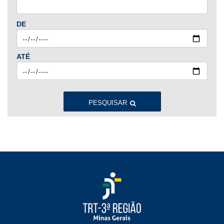
Jan
Fev
Mar
Abr
Mai
Jun
Jul
DE
Ago
Set
Out
Nov
Dez
ATÉ
2023
Jan
Fev
Mar
Abr
Mai
Jun
Jul
Ago
Set
Out
Nov
Dez
PESQUISAR
2022
Jan
Fev
Mar
Abr
Mai
Jun
Jul
Ago
Set
Out
Nov
Dez
2021