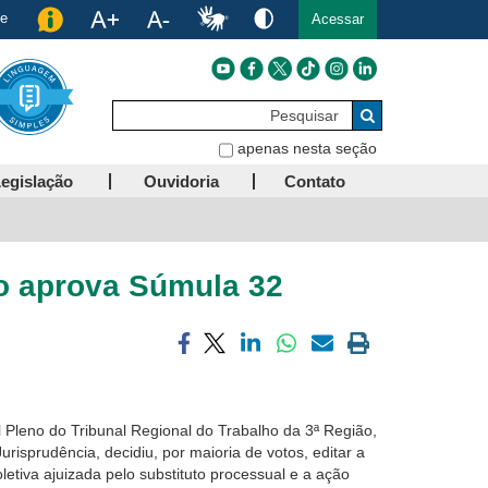
de
Acessar
Pesquisar
Buscar
apenas nesta seção
egislação
Ouvidoria
Contato
ão aprova Súmula 32
Compartilhar
Compartilhar
Compartilhar
Compartilhar
Compartilhar
Imprimir
via
via
via
via
via
a
facebook
twitter
linkedin
whatsapp
email
página
atual
al Pleno do Tribunal Regional do Trabalho da 3ª Região,
isprudência, decidiu, por maioria de votos, editar a
letiva ajuizada pelo substituto processual e a ação