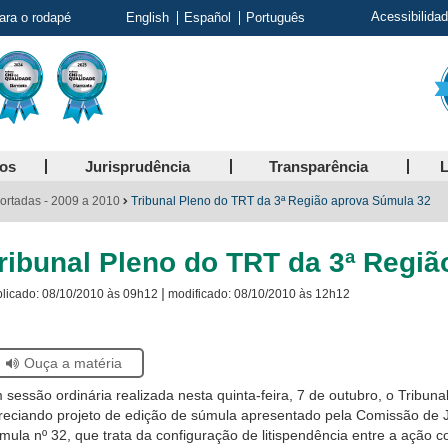
Acessibilida
para o rodapé
English
Español
Português
ços
Jurisprudência
Transparência
L
ortadas - 2009 a 2010
Tribunal Pleno do TRT da 3ª Região aprova Súmula 32
ribunal Pleno do TRT da 3ª Regi
|
licado:
08/10/2010 às 09h12
modificado:
08/10/2010 às 12h12
Ouça a matéria
tiver
 sessão ordinária realizada nesta quinta-feira, 7 de outubro, o Tribun
ando
reciando projeto de edição de súmula apresentado pela Comissão de Jur
tor
mula nº 32, que trata da configuração de litispendência entre a ação co