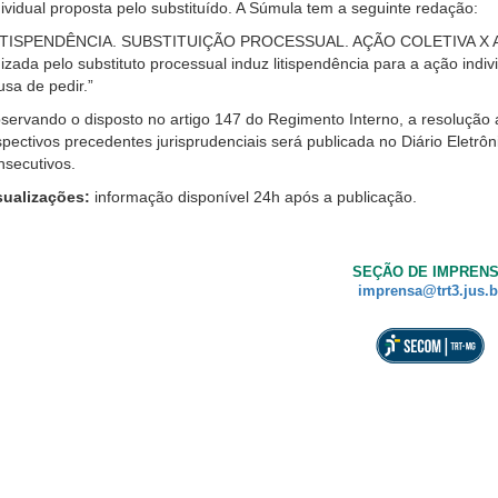
dividual proposta pelo substituído. A Súmula tem a seguinte redação:
a,
nore
ITISPENDÊNCIA. SUBSTITUIÇÃO PROCESSUAL. AÇÃO COLETIVA X AÇ
te
uizada pelo substituto processual induz litispendência para a ação ind
tão.
usa de pedir.”
e
servando o disposto no artigo 147 do Regimento Interno, a resolução a
spectivos precedentes jurisprudenciais será publicada no Diário Eletrôn
m
nsecutivos.
curso
sualizações:
informação disponível 24h após a publicação.
essibilidade
ra
ssoas
SEÇÃO DE IMPREN
om
imprensa@trt3.jus.b
ixa
são.