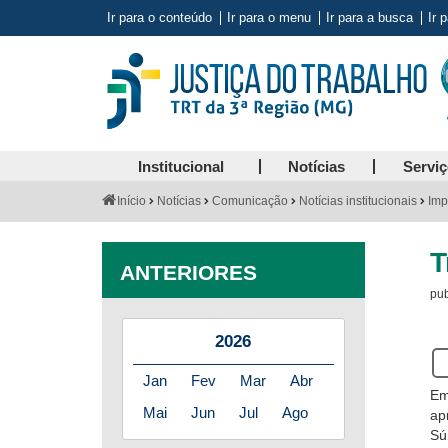
Ir para o conteúdo
Ir para o menu
Ir para a busca
Ir 
Institucional
Notícias
Servi
Você
Início
Notícias
Comunicação
Notícias institucionais
Imp
está
aqui:
T
ANTERIORES
pub
2026
Se
es
Jan
Fev
Mar
Abr
Em
us
Mai
Jun
Jul
Ago
ap
lei
Sú
de