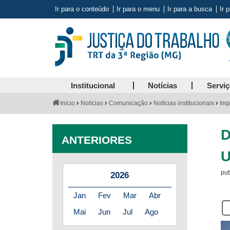
Ir para o conteúdo
Ir para o menu
Ir para a busca
Ir 
Institucional
Notícias
Servi
Você
Início
Notícias
Comunicação
Notícias institucionais
Imp
está
aqui:
D
ANTERIORES
pub
2026
Jan
Fev
Mar
Abr
Se
Mai
Jun
Jul
Ago
es
us