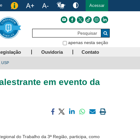
de
Acessar
Pesquisar
Buscar
apenas nesta seção
egislação
Ouvidoria
Contato
a USP
lestrante em evento da
Compartilhar
Compartilhar
Compartilhar
Compartilhar
Compartilhar
Imprimir
via
via
via
via
via
a
facebook
twitter
linkedin
whatsapp
email
página
atual
gional do Trabalho da 3ª Região, participa, como