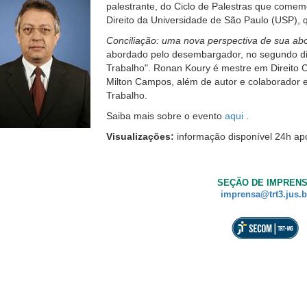
palestrante, do Ciclo de Palestras que come
tor
Direito da Universidade de São Paulo (USP), q
a,
Conciliação: uma nova perspectiva de sua a
nore
abordado pelo desembargador, no segundo dia 
te
Trabalho". Ronan Koury é mestre em Direito Co
tão.
Milton Campos, além de autor e colaborador em
e
Trabalho.
Saiba mais sobre o evento
aqui
.
m
curso
Visualizações:
informação disponível 24h ap
essibilidade
ra
SEÇÃO DE IMPREN
ssoas
imprensa@trt3.jus.b
om
ixa
são.