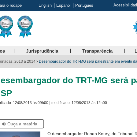
Acessibilida
para o rodapé
English
Español
Português
ços
Jurisprudência
Transparência
L
ortadas: 2013 a 2014
Desembargador do TRT-MG será palestrante em evento d
esembargador do TRT-MG será pa
USP
|
licado:
12/08/2013 às 09h00
modificado:
12/08/2013 às 12h00
Ouça a matéria
tiver
O desembargador Ronan Koury, do Tribunal Re
ando