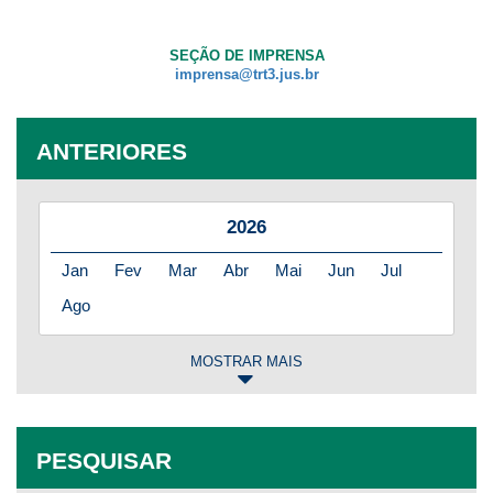
Ouvidoria
SEÇÃO DE IMPRENSA
imprensa@trt3.jus.br
Contato
ANTERIORES
2026
Jan
Fev
Mar
Abr
Mai
Jun
Jul
Ago
MOSTRAR MAIS
2025
Jan
Fev
Mar
Abr
Mai
Jun
Jul
PESQUISAR
Ago
Set
Out
Nov
Dez