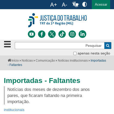
Ac
English
Español
Português
Acessar
Ir para o conteúdo
Ir para o menu
Ir para a busca
Ir para o rodapé
Botão
Pe
de
Bus
navegação
apenas nesta seção
Institucional
-
Você
Início
Notícias
Comunicação
Notícias institucionais
Importadas
clique
está
- Faltantes
Notícias
para
aqui:
abrir
Serviços
ou
Importadas - Faltantes
fechar
o
Jurisprudência
Notícias dos meses de dezembro dos anos
menu
pares, que ficaram faltando na primeira
Transparência
importação.
institucionais
Legislação