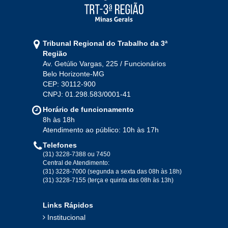
2021
Jan
Fev
Mar
Abr
Mai
Jun
Jul
Tribunal Regional do Trabalho da 3ª
Ago
Set
Out
Nov
Dez
Região
Av. Getúlio Vargas, 225 / Funcionários
Belo Horizonte-MG
2020
CEP: 30112-900
CNPJ: 01.298.583/0001-41
Jan
Fev
Mar
Abr
Mai
Jun
Jul
Horário de funcionamento
Ago
Set
Out
Nov
Dez
8h às 18h
Atendimento ao público: 10h às 17h
Telefones
2019
(31) 3228-7388 ou 7450
Central de Atendimento:
(31) 3228-7000 (segunda a sexta das 08h às 18h)
Jan
Fev
Mar
Abr
Mai
Jun
Jul
(31) 3228-7155 (terça e quinta das 08h às 13h)
Ago
Set
Out
Nov
Dez
Links Rápidos
Institucional
2018