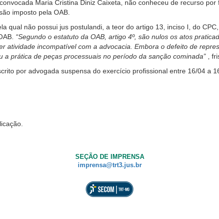
nvocada Maria Cristina Diniz Caixeta, não conheceu de recurso por 
nsão imposto pela OAB.
la qual não possui jus postulandi, a teor do artigo 13, inciso I, do C
 OAB.
“Segundo o estatuto da OAB, artigo 4º, são nulos os atos pratic
er atividade incompatível com a advocacia. Embora o defeito de repre
ou a prática de peças processuais no período da sanção cominada”
, fr
rito por advogada suspensa do exercício profissional entre 16/04 a 16/
licação.
SEÇÃO DE IMPRENSA
imprensa@trt3.jus.br