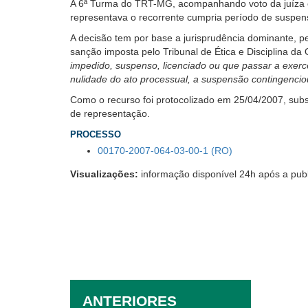
A 6ª Turma do TRT-MG, acompanhando voto da juíza co
usando
representava o recorrente cumpria período de suspe
leitor
de
A decisão tem por base a jurisprudência dominante, pe
tela,
sanção imposta pelo Tribunal de Ética e Disciplina da
ignore
impedido, suspenso, licenciado ou que passar a exerc
este
nulidade do ato processual, a suspensão contingenci
botão.
Como o recurso foi protocolizado em 25/04/2007, subsc
Ele
de representação.
é
um
PROCESSO
recurso
00170-2007-064-03-00-1 (RO)
de
acessibilidade
Visualizações:
informação disponível 24h após a pub
para
pessoas
com
baixa
visão.
ANTERIORES