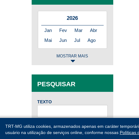
2026
Jan
Fev
Mar
Abr
Mai
Jun
Jul
Ago
MOSTRAR MAIS
2025
Jan
Fev
Mar
Abr
PESQUISAR
Mai
Jun
Jul
Ago
Set
Out
Nov
Dez
TEXTO
2024
DE
TRT-MG utiliza cookies, armazenados apenas em caráter temporário, 
Jan
Fev
Mar
Abr
usuário na utilização de serviços online, conforme nossas
Políticas
Mai
Jun
Jul
Ago