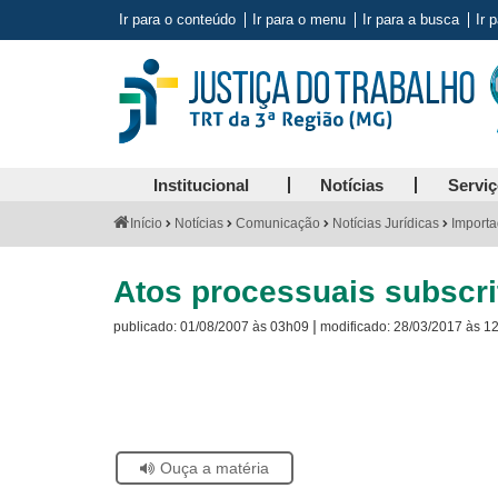
Ir para o conteúdo
Ir para o menu
Ir para a busca
Ir 
Institucional
Notícias
Servi
Você
Início
Notícias
Comunicação
Notícias Jurídicas
Importa
está
aqui:
Atos processuais subscr
|
publicado:
01/08/2007 às 03h09
modificado:
28/03/2017 às 1
Visite
a
página
sobre
o
Selo
Acervo
Se
Ouça a matéria
Histórico
estiver