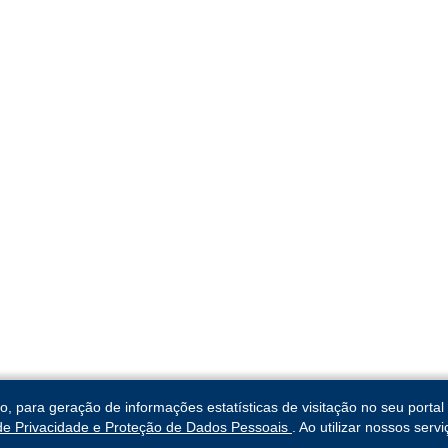
para geração de informações estatísticas de visitação no seu portal 
 de Privacidade e Proteção de Dados Pessoais
. Ao utilizar nossos ser