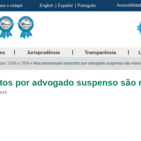
Acessibilida
para o rodapé
English
Español
Português
ços
Jurisprudência
Transparência
L
das: 2006 a 2008
Atos processuais subscritos por advogado suspenso são nulos
itos por advogado suspenso são 
2h15