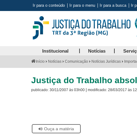
Ir para o conteúdo
Ir para o menu
Ir para a busca
Ir 
Institucional
Notícias
Servi
Você
Início
Notícias
Comunicação
Notícias Jurídicas
Importa
está
aqui:
Justiça do Trabalho abs
|
publicado:
30/11/2007 às 03h00
modificado:
28/03/2017 às 1
Visite
a
página
sobre
o
Selo
Acervo
Se
Ouça a matéria
Histórico
estiver