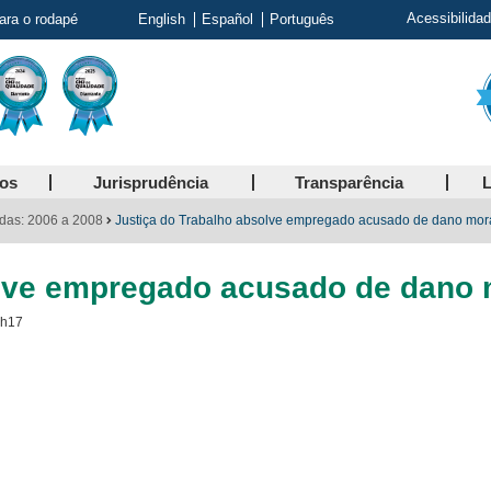
Acessibilida
para o rodapé
English
Español
Português
ços
Jurisprudência
Transparência
L
das: 2006 a 2008
Justiça do Trabalho absolve empregado acusado de dano mor
olve empregado acusado de dano 
2h17