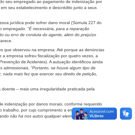
o do seu empregado ao pagamento de indenização por
 em seu estabelecimento e descrédito junto a seus
essoa jurídica pode sofrer dano moral (Súmula 227 do
 do empregado.
“É necessária, para a reparação
ito ou erro de conduta do agente, além do prejuízo
larece.
ades que observou na empresa. Até porque as denúncias
 a empresa sofreu fiscalização por quatro vezes, a
revenção de Acidentes). A autuação identificou ainda
os admissionais.
“Portanto, se houve algum tipo de
or, nada mais fez que exercer seu direito de petição,
a doente – mais uma irregularidade praticada pela
e indenização por danos morais, conforme requerido
 trabalho, por cujo cumprimento a empresa tinha
ando não há nos autos qualquer elemento para