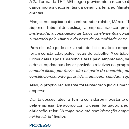
A 2a Turma do TRT-MG negou provimento a recurso da
usando
danos morais decorrentes da denúncia feita ao Minist
leitor
clientes.
de
tela,
Mas, como explica o desembargador relator, Márcio Fl
ignore
Superior Tribunal de Justiça), a empresa não compro
este
pretendida, a conjugação de todos os elementos consta
botão.
suportado pela vítima e do nexo de causalidade entre 
Ele
Para ele, não pode ser taxado de ilícito o ato do em
é
foram constatadas pelos fiscais do trabalho. A certid
um
última delas após a denúncia feita pelo empregado, s
recurso
o descumprimento das disposições relativas ao progr
de
conduta ilícita, por óbvio, não foi parte do recorrido, 
acessibilidade
constitucionalmente garantido a qualquer cidadão, 
para
pessoas
Aliás, o próprio reclamante foi reintegrado judicialm
com
empresa.
baixa
Diante desses fatos, a Turma considerou inexistent
visão.
pela empresa. De acordo com o desembargador, a aut
obrigação zelar:
“A culpa pela má administração empr
evidenciá-la”
finaliza.
PROCESSO