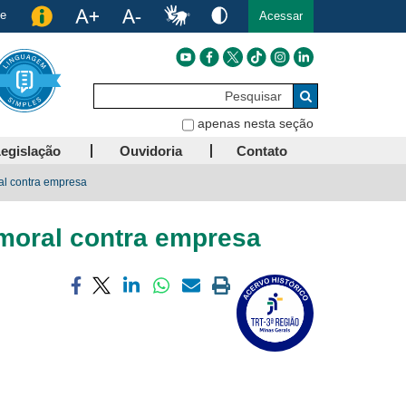
de
Acessar
Pesquisar
Buscar
apenas nesta seção
egislação
Ouvidoria
Contato
al contra empresa
moral contra empresa
Compartilhar
Compartilhar
Compartilhar
Compartilhar
Compartilhar
Imprimir
via
via
via
via
via
a
facebook
twitter
linkedin
whatsapp
email
página
atual