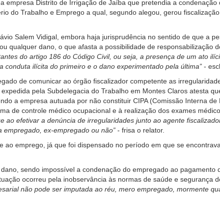
 empresa Distrito de Irrigação de Jaíba que pretendia a condenaçã
ério do Trabalho e Emprego a qual, segundo alegou, gerou fiscalização
ávio Salem Vidigal, embora haja jurisprudência no sentido de que a p
vou qualquer dano, o que afasta a possibilidade de responsabilização
ntes do artigo 186 do Código Civil, ou seja, a presença de um ato ilíc
a conduta ilícita do primeiro e o dano experimentado pela última”
- esc
pregado de comunicar ao órgão fiscalizador competente as irregularid
ão expedida pela Subdelegacia do Trabalho em Montes Claros atesta que
endo a empresa autuada por não constituir CIPA (Comissão Interna de P
ama de controle médico ocupacional e à realização dos exames médic
que ao efetivar a denúncia de irregularidades junto ao agente fiscalizad
seja empregado, ex-empregado ou não”
- frisa o relator.
ente ao emprego, já que foi dispensado no período em que se encontrav
e o dano, sendo impossível a condenação do empregado ao pagamento d
uação ocorreu pela inobservância às normas de saúde e segurança do
esarial não pode ser imputada ao réu, mero empregado, mormente qu