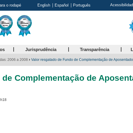
Acessibilida
para o rodapé
English
Español
Português
ços
Jurisprudência
Transparência
L
das: 2006 a 2008
Valor resgatado de Fundo de Complementação de Aposentadori
o de Complementação de Aposentad
2h18