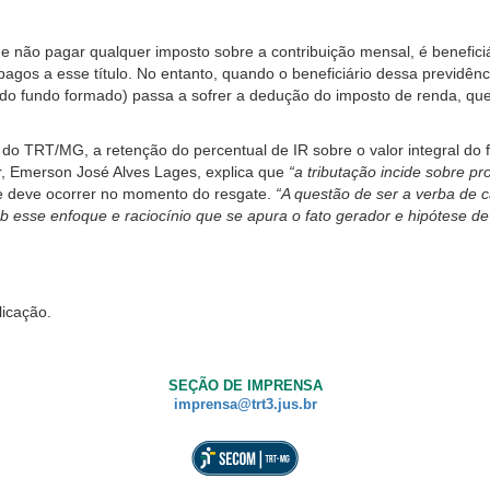
de não pagar qualquer imposto sobre a contribuição mensal, é beneficiá
agos a esse título. No entanto, quando o beneficiário dessa previdên
l do fundo formado) passa a sofrer a dedução do imposto de renda, que 
o TRT/MG, a retenção do percentual de IR sobre o valor integral do f
or, Emerson José Alves Lages, explica que
“a tributação incide sobre p
 e deve ocorrer no momento do resgate.
“A questão de ser a verba de c
 esse enfoque e raciocínio que se apura o fato gerador e hipótese de 
licação.
SEÇÃO DE IMPRENSA
imprensa@trt3.jus.br