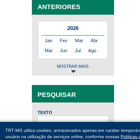
ANTERIORES
2026
Jan
Fev
Mar
Abr
Mai
Jun
Jul
Ago
MOSTRAR MAIS
2025
Jan
Fev
Mar
Abr
PESQUISAR
Mai
Jun
Jul
Ago
Set
Out
Nov
Dez
TEXTO
2024
TRT-MG utiliza cookies, armazenados apenas em caráter temporário, 
DE
usuário na utilização de serviços online, conforme nossas
Políticas
Jan
Fev
Mar
Abr