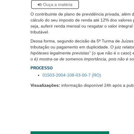
Acervo
Se
Ouça a matéria
Histórico
estiver
O contribuinte de plano de previdência privada, além 
usando
cálculo do seu imposto de renda até 12% dos valores p
leitor
seja, auferir renda mensal ou resgatar o valor integra
de
tributável.
tela,
ignore
Dessa forma, segundo decisão da 5ª Turma de Juízes d
este
tributação ou pagamento em duplicidade. O juiz relat
botão.
hipóteses legalmente previstas”
(o que não é o caso)
Ele
o é) mostra-se de somenos importância, pois não é sob
é
PROCESSO
um
recurso
01503-2004-108-03-00-7 (RO)
de
Visualizações:
informação disponível 24h após a pub
acessibilidade
para
pessoas
com
baixa
visão.