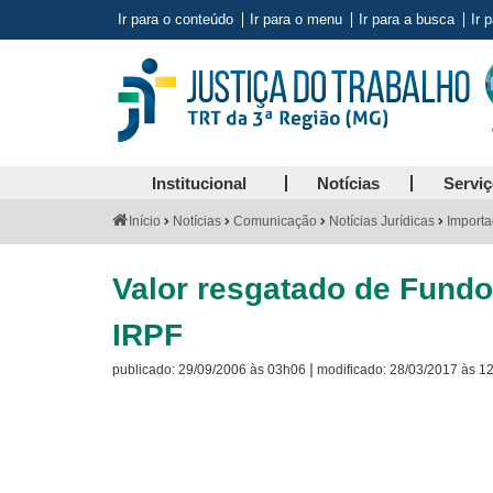
Ir para o conteúdo
Ir para o menu
Ir para a busca
Ir 
Institucional
Notícias
Servi
Você
Início
Notícias
Comunicação
Notícias Jurídicas
Importa
está
aqui:
Valor resgatado de Fund
IRPF
|
publicado:
29/09/2006 às 03h06
modificado:
28/03/2017 às 1
Visite
a
página
sobre
o
Selo