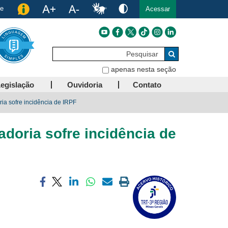
de
Acessar
Pesquisar
Buscar
apenas nesta seção
egislação
Ouvidoria
Contato
a sofre incidência de IRPF
oria sofre incidência de
Compartilhar
Compartilhar
Compartilhar
Compartilhar
Compartilhar
Imprimir
via
via
via
via
via
a
facebook
twitter
linkedin
whatsapp
email
página
atual