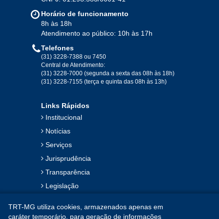
Jan
Fev
Mar
Abr
Mai
Jun
Jul
Horário de funcionamento
Ago
Set
Out
Nov
Dez
8h às 18h
Atendimento ao público: 10h às 17h
Telefones
2019
(31) 3228-7388 ou 7450
Central de Atendimento:
(31) 3228-7000 (segunda a sexta das 08h às 18h)
Jan
Fev
Mar
Abr
Mai
Jun
Jul
(31) 3228-7155 (terça e quinta das 08h às 13h)
Ago
Set
Out
Nov
Dez
Links Rápidos
Institucional
2018
Notícias
Serviços
Jan
Fev
Mar
Abr
Mai
Jun
Jul
Jurisprudência
Ago
Set
Out
Nov
Dez
Transparência
Legislação
2017
Ouvidoria
TRT-MG utiliza cookies, armazenados apenas em
Contato
Jan
Fev
Mar
Abr
Mai
Jun
Jul
caráter temporário, para geração de informações