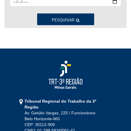
Jan
Fev
Mar
Abr
Mai
Jun
Jul
Ago
Set
Out
Nov
Dez
PESQUISAR
2022
Jan
Fev
Mar
Abr
Mai
Jun
Jul
Ago
Set
Out
Nov
Dez
2021
Jan
Fev
Mar
Abr
Mai
Jun
Jul
Tribunal Regional do Trabalho da 3ª
Ago
Set
Out
Nov
Dez
Região
Av. Getúlio Vargas, 225 / Funcionários
Belo Horizonte-MG
2020
CEP: 30112-900
CNPJ: 01.298.583/0001-41