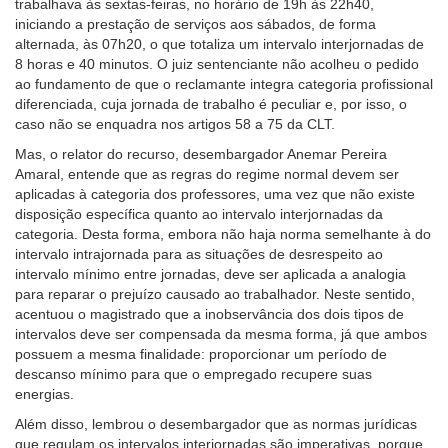
trabalhava às sextas-feiras, no horário de 19h às 22h40,
para
iniciando a prestação de serviços aos sábados, de forma
pessoas
alternada, às 07h20, o que totaliza um intervalo interjornadas de
com
8 horas e 40 minutos. O juiz sentenciante não acolheu o pedido
baixa
ao fundamento de que o reclamante integra categoria profissional
visão.
diferenciada, cuja jornada de trabalho é peculiar e, por isso, o
caso não se enquadra nos artigos 58 a 75 da CLT.
Mas, o relator do recurso, desembargador Anemar Pereira
Amaral, entende que as regras do regime normal devem ser
aplicadas à categoria dos professores, uma vez que não existe
disposição específica quanto ao intervalo interjornadas da
categoria. Desta forma, embora não haja norma semelhante à do
intervalo intrajornada para as situações de desrespeito ao
intervalo mínimo entre jornadas, deve ser aplicada a analogia
para reparar o prejuízo causado ao trabalhador. Neste sentido,
acentuou o magistrado que a inobservância dos dois tipos de
intervalos deve ser compensada da mesma forma, já que ambos
possuem a mesma finalidade: proporcionar um período de
descanso mínimo para que o empregado recupere suas
energias.
Além disso, lembrou o desembargador que as normas jurídicas
que regulam os intervalos interjornadas são imperativas, porque