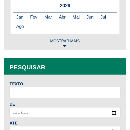
2026
Jan
Fev
Mar
Abr
Mai
Jun
Jul
Ago
MOSTRAR MAIS
2025
Jan
Fev
Mar
Abr
Mai
Jun
Jul
PESQUISAR
Ago
Set
Out
Nov
Dez
TEXTO
2024
Jan
Fev
Mar
Abr
Mai
Jun
Jul
DE
Ago
Set
Out
Nov
Dez
ATÉ
2023