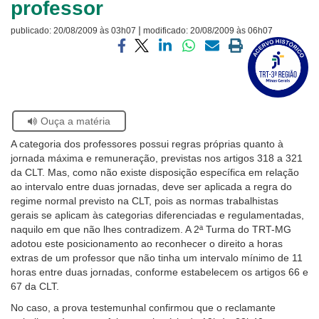
professor
Ouvidoria
|
publicado:
20/08/2009 às 03h07
modificado:
20/08/2009 às 06h07
Visite
Contato
a
Compartilhar
Compartilhar
Compartilhar
Compartilhar
Compartilhar
Imprimir
página
via
via
via
via
via
a
sobre
facebook
twitter
linkedin
whatsapp
email
página
o
atual
Selo
Acervo
Se
Ouça a matéria
Histórico
estiver
A categoria dos professores possui regras próprias quanto à
usando
jornada máxima e remuneração, previstas nos artigos 318 a 321
leitor
da CLT. Mas, como não existe disposição específica em relação
de
ao intervalo entre duas jornadas, deve ser aplicada a regra do
tela,
regime normal previsto na CLT, pois as normas trabalhistas
ignore
gerais se aplicam às categorias diferenciadas e regulamentadas,
este
naquilo em que não lhes contradizem. A 2ª Turma do TRT-MG
botão.
adotou este posicionamento ao reconhecer o direito a horas
Ele
extras de um professor que não tinha um intervalo mínimo de 11
é
horas entre duas jornadas, conforme estabelecem os artigos 66 e
um
67 da CLT.
recurso
de
No caso, a prova testemunhal confirmou que o reclamante
acessibilidade