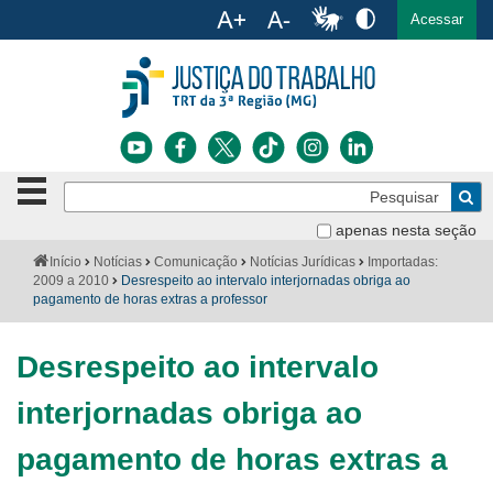
Ac
English
Español
Português
Acessar
Ir para o conteúdo
Ir para o menu
Ir para a busca
Ir para o rodapé
Botão
Pe
de
Bus
navegação
apenas nesta seção
Institucional
-
Você
Início
Notícias
Comunicação
Notícias Jurídicas
Importadas:
clique
está
2009 a 2010
Desrespeito ao intervalo interjornadas obriga ao
Notícias
para
aqui:
pagamento de horas extras a professor
abrir
Serviços
ou
fechar
Desrespeito ao intervalo
o
Jurisprudência
menu
interjornadas obriga ao
Transparência
pagamento de horas extras a
Legislação