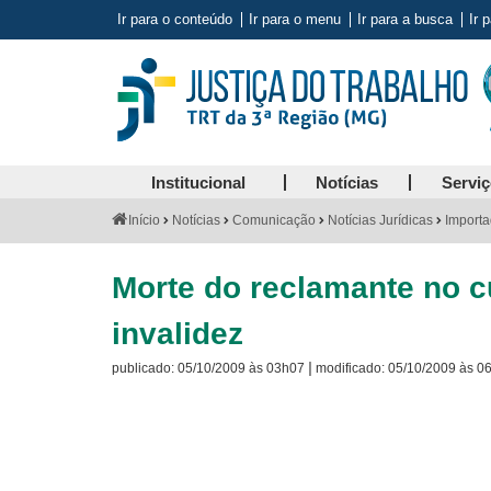
Ir para o conteúdo
Ir para o menu
Ir para a busca
Ir 
Institucional
Notícias
Servi
Você
Início
Notícias
Comunicação
Notícias Jurídicas
Importa
está
aqui:
Morte do reclamante no c
invalidez
|
publicado:
05/10/2009 às 03h07
modificado:
05/10/2009 às 0
Visite
a
página
sobre
o
Selo