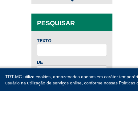
2025
Jan
Fev
Mar
Abr
PESQUISAR
Mai
Jun
Jul
Ago
Set
Out
Nov
Dez
TEXTO
2024
DE
Jan
Fev
Mar
Abr
TRT-MG utiliza cookies, armazenados apenas em caráter temporário, 
Mai
Jun
Jul
Ago
ATÉ
usuário na utilização de serviços online, conforme nossas
Políticas
Set
Out
Nov
Dez
2023
PESQUISAR
Jan
Fev
Mar
Abr
Mai
Jun
Jul
Ago