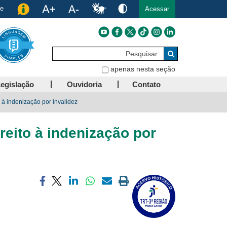
de
Acessar
Pesquisar
Buscar
apenas nesta seção
egislação
Ouvidoria
Contato
 à indenização por invalidez
reito à indenização por
Compartilhar
Compartilhar
Compartilhar
Compartilhar
Compartilhar
Imprimir
via
via
via
via
via
a
facebook
twitter
linkedin
whatsapp
email
página
atual