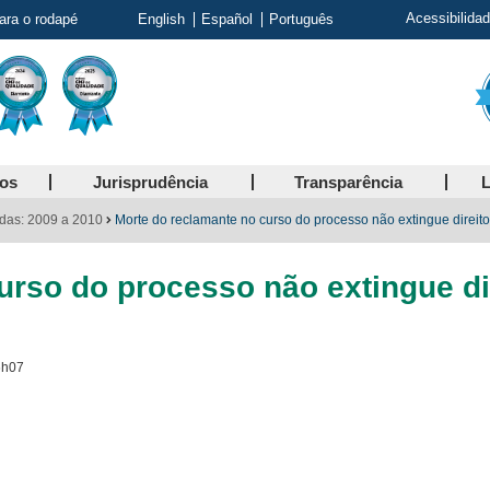
Acessibilida
para o rodapé
English
Español
Português
ços
Jurisprudência
Transparência
L
das: 2009 a 2010
Morte do reclamante no curso do processo não extingue direito
urso do processo não extingue di
6h07