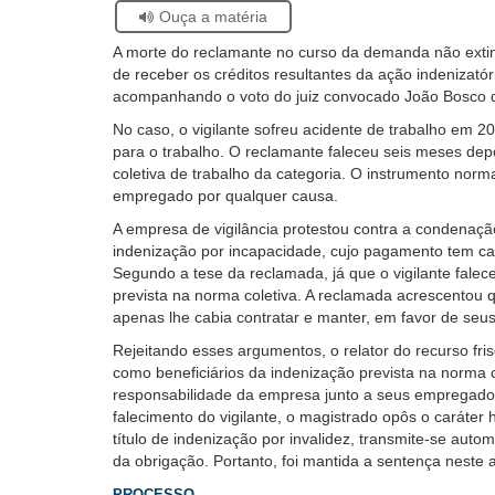
Acervo
Se
Ouça a matéria
Histórico
estiver
A morte do reclamante no curso da demanda não extingu
usando
de receber os créditos resultantes da ação indenizató
leitor
acompanhando o voto do juiz convocado João Bosco 
de
tela,
No caso, o vigilante sofreu acidente de trabalho em 
ignore
para o trabalho. O reclamante faleceu seis meses depo
este
coletiva de trabalho da categoria. O instrumento nor
botão.
empregado por qualquer causa.
Ele
A empresa de vigilância protestou contra a condenaç
é
indenização por incapacidade, cujo pagamento tem ca
um
Segundo a tese da reclamada, já que o vigilante falec
recurso
prevista na norma coletiva. A reclamada acrescentou 
de
apenas lhe cabia contratar e manter, em favor de se
acessibilidade
para
Rejeitando esses argumentos, o relator do recurso fr
pessoas
como beneficiários da indenização prevista na norma c
com
responsabilidade da empresa junto a seus empregados
baixa
falecimento do vigilante, o magistrado opôs o caráter h
visão.
título de indenização por invalidez, transmite-se auto
da obrigação. Portanto, foi mantida a sentença neste 