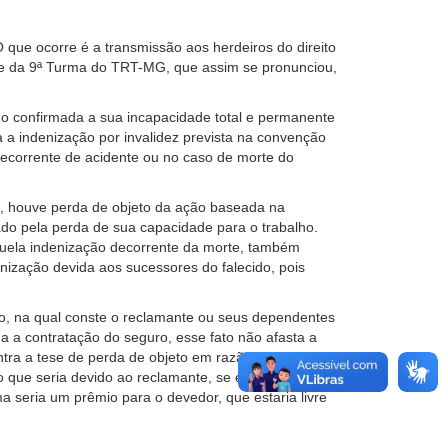
 que ocorre é a transmissão aos herdeiros do direito
álise da 9ª Turma do TRT-MG, que assim se pronunciou,
do confirmada a sua incapacidade total e permanente
a a indenização por invalidez prevista na convenção
decorrente de acidente ou no caso de morte do
e, houve perda de objeto da ação baseada na
do pela perda de sua capacidade para o trabalho.
 aquela indenização decorrente da morte, também
nização devida aos sucessores do falecido, pois
ro, na qual conste o reclamante ou seus dependentes
a a contratação do seguro, esse fato não afasta a
tra a tese de perda de objeto em razão do
to que seria devido ao reclamante, se estivesse vivo, a
ma seria um prêmio para o devedor, que estaria livre