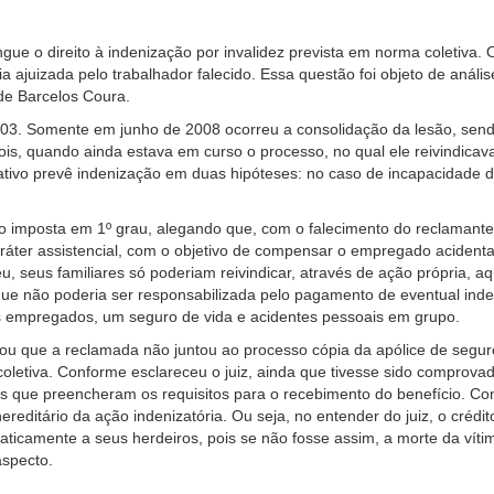
e o direito à indenização por invalidez prevista em norma coletiva. O
ria ajuizada pelo trabalhador falecido. Essa questão foi objeto de an
de Barcelos Coura.
2003. Somente em junho de 2008 ocorreu a consolidação da lesão, sen
is, quando ainda estava em curso o processo, no qual ele reivindicav
mativo prevê indenização em duas hipóteses: no caso de incapacidade 
ão imposta em 1º grau, alegando que, com o falecimento do reclamant
ráter assistencial, com o objetivo de compensar o empregado acidenta
eu, seus familiares só poderiam reivindicar, através de ação própria,
que não poderia ser responsabilizada pelo pagamento de eventual inde
us empregados, um seguro de vida e acidentes pessoais em grupo.
isou que a reclamada não juntou ao processo cópia da apólice de segu
oletiva. Conforme esclareceu o juiz, ainda que tivesse sido comprovad
 que preencheram os requisitos para o recebimento do benefício. Con
ereditário da ação indenizatória. Ou seja, no entender do juiz, o crédi
maticamente a seus herdeiros, pois se não fosse assim, a morte da víti
aspecto.