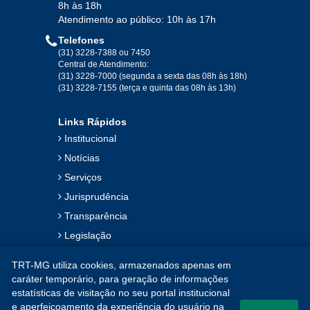
Ago
Set
Out
Nov
Dez
8h às 18h
Atendimento ao público: 10h às 17h
Telefones
2019
(31) 3228-7388 ou 7450
Central de Atendimento:
(31) 3228-7000 (segunda a sexta das 08h às 18h)
Jan
Fev
Mar
Abr
Mai
Jun
Jul
(31) 3228-7155 (terça e quinta das 08h às 13h)
Ago
Set
Out
Nov
Dez
Links Rápidos
Institucional
2018
Notícias
Serviços
Jan
Fev
Mar
Abr
Mai
Jun
Jul
Jurisprudência
Ago
Set
Out
Nov
Dez
Transparência
Legislação
2017
Ouvidoria
TRT-MG utiliza cookies, armazenados apenas em
Contato
Jan
Fev
Mar
Abr
Mai
Jun
Jul
caráter temporário, para geração de informações
estatísticas de visitação no seu portal institucional
Mapa do Site
Ago
Set
Out
Nov
Dez
e aperfeiçoamento da experiência do usuário na