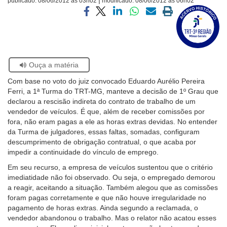
publicado:
08/06/2012 às 03h02
modificado:
08/06/2012 às 06h02
Visite
Ouvidoria
a
Compartilhar
Compartilhar
Compartilhar
Compartilhar
Compartilhar
Imprimir
página
via
via
via
via
via
a
sobre
facebook
twitter
linkedin
whatsapp
email
página
Contato
o
atual
Selo
Acervo
Se
Ouça a matéria
Histórico
estiver
Com base no voto do juiz convocado Eduardo Aurélio Pereira
usando
Ferri, a 1ª Turma do TRT-MG, manteve a decisão de 1º Grau que
leitor
declarou a rescisão indireta do contrato de trabalho de um
de
vendedor de veículos. É que, além de receber comissões por
tela,
fora, não eram pagas a ele as horas extras devidas. No entender
ignore
da Turma de julgadores, essas faltas, somadas, configuram
este
descumprimento de obrigação contratual, o que acaba por
botão.
impedir a continuidade do vínculo de emprego.
Ele
é
Em seu recurso, a empresa de veículos sustentou que o critério
um
imediatidade não foi observado. Ou seja, o empregado demorou
recurso
a reagir, aceitando a situação. Também alegou que as comissões
de
foram pagas corretamente e que não houve irregularidade no
acessibilidade
pagamento de horas extras. Ainda segundo a reclamada, o
para
vendedor abandonou o trabalho. Mas o relator não acatou esses
pessoas