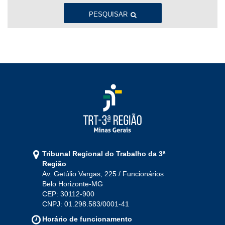
Ago
Set
Out
Nov
Dez
PESQUISAR
2022
Jan
Fev
Mar
Abr
Mai
Jun
Jul
Ago
Set
Out
Nov
Dez
2021
Jan
Fev
Mar
Abr
Mai
Jun
Jul
Tribunal Regional do Trabalho da 3ª
Ago
Set
Out
Nov
Dez
Região
Av. Getúlio Vargas, 225 / Funcionários
Belo Horizonte-MG
2020
CEP: 30112-900
CNPJ: 01.298.583/0001-41
Jan
Fev
Mar
Abr
Mai
Jun
Jul
Horário de funcionamento