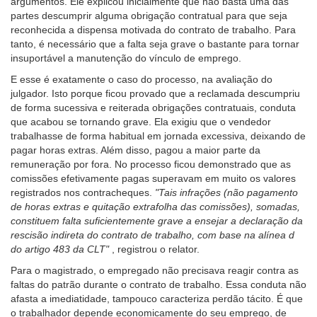
argumentos. Ele explicou inicialmente que não basta uma das
com
partes descumprir alguma obrigação contratual para que seja
baixa
reconhecida a dispensa motivada do contrato de trabalho. Para
visão.
tanto, é necessário que a falta seja grave o bastante para tornar
insuportável a manutenção do vínculo de emprego.
E esse é exatamente o caso do processo, na avaliação do
julgador. Isto porque ficou provado que a reclamada descumpriu
de forma sucessiva e reiterada obrigações contratuais, conduta
que acabou se tornando grave. Ela exigiu que o vendedor
trabalhasse de forma habitual em jornada excessiva, deixando de
pagar horas extras. Além disso, pagou a maior parte da
remuneração por fora. No processo ficou demonstrado que as
comissões efetivamente pagas superavam em muito os valores
registrados nos contracheques.
"Tais infrações (não pagamento
de horas extras e quitação extrafolha das comissões), somadas,
constituem falta suficientemente grave a ensejar a declaração da
rescisão indireta do contrato de trabalho, com base na alínea d
do artigo 483 da CLT"
, registrou o relator.
Para o magistrado, o empregado não precisava reagir contra as
faltas do patrão durante o contrato de trabalho. Essa conduta não
afasta a imediatidade, tampouco caracteriza perdão tácito. É que
o trabalhador depende economicamente do seu emprego, de