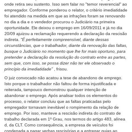
onde retira seu sustento. Isso sem falar no "temor reverencial" ao
empregador. Conforme ponderou o relator, o critério imediatidade
foi atendido na medida em que as infrações foram se renovando
no dia a dia e o vendedor procurou o Judiciário na primeira
oportunidade. Ele deixou o emprego em 16/09/2011 e já no dia
20/09 ajuizou a reclamação requerendo a declaração da rescisão
indireta.
"É perfeitamente compreensível, diante dessas
circunstâncias, que o trabalhador, diante da renovação das faltas,
busque o Judiciário no momento que lhe for mais oportuno, para
pretender a declaração da resolução do contrato entre as partes,
sem que, com isso, se possa dizer não ter ele observado o
princípio da imediatidade"
, frisou.
O juiz convocado não acatou a tese de abandono de emprego.
Isto porque o trabalhador não faltou de forma injustificada e
reiterada, tampouco demonstrou qualquer intenção de
abandonar o emprego. Após analisar todos os elementos do
processo, o relator concluiu que as faltas praticadas pelo
empregador tornavam inevitável o rompimento da relação de
emprego. Por isso, manteve a rescisão indireta do contrato de
trabalho declarada em 1º Grau, nos termos do artigo 483, alínea
d, da CLT. Como consequência, a empresa de veículos foi
condenada a pagar verbas rescisórias e a entregar guias ao