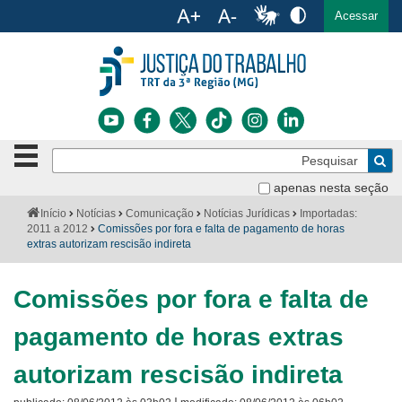
Ac
English
Español
Português
Acessar
Ir para o conteúdo
Ir para o menu
Ir para a busca
Ir para o rodapé
Botão
Pe
de
Bus
navegação
apenas nesta seção
Institucional
-
Você
Início
Notícias
Comunicação
Notícias Jurídicas
Importadas:
clique
está
2011 a 2012
Comissões por fora e falta de pagamento de horas
Notícias
para
aqui:
extras autorizam rescisão indireta
abrir
Serviços
ou
fechar
Comissões por fora e falta de
o
Jurisprudência
menu
pagamento de horas extras
Transparência
autorizam rescisão indireta
Legislação
|