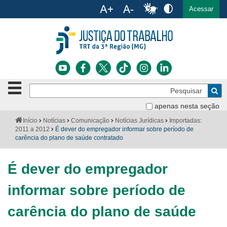
Ac
English
Español
Português
Acessar
Ir para o conteúdo
Ir para o menu
Ir para a busca
Ir para o rodapé
Botão
Pe
de
Bus
navegação
apenas nesta seção
Institucional
-
Você
Início
Notícias
Comunicação
Notícias Jurídicas
Importadas:
clique
está
2011 a 2012
É dever do empregador informar sobre período de
Notícias
para
aqui:
carência do plano de saúde contratado
abrir
Serviços
ou
fechar
É dever do empregador
o
Jurisprudência
menu
informar sobre período de
Transparência
carência do plano de saúde
Legislação