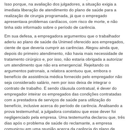
Isso porque, na avaliação dos julgadores, a situação exigia a
para
imediata liberação de atendimento do plano de saúde para a
pessoas
realização de cirurgia programada, já que o empregado
com
apresentava problemas cardíacos, com risco de morte, e não
baixa
tinha sido informado sobre o período de carência.
visão.
Em sua defesa, a empregadora argumentou que o trabalhador
aderiu ao plano de saúde da Unimed oferecido aos empregados,
ciente de que deveria cumprir as carências. Alegou ainda que,
depois do primeiro atendimento, não havia mais necessidade de
tratamento cirúrgico e, por isso, não estaria obrigada a autorizar
um atendimento que não era emergencial. Rejeitando os
argumentos patronais, a relatora acentuou que, embora o
benefício de assistência médica fornecido pelo empregador não
seja considerado salário, nem por isso deixa de integrar o
contrato de trabalho. E sendo cláusula contratual, é dever do
empregador inteirar os empregados das condições contratadas
com a prestadora de serviços de saúde para utilização do
benefício, inclusive acerca do período de carência. Analisando a
prova testemunhal, a julgadora constatou que esse dever foi
negligenciado pela empresa. Uma testemunha declarou que, três
dias após o problema de saúde do reclamante, a empresa
comunicou em uma reunião acerca da carência do plano de