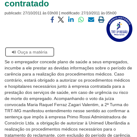
contratado
Ouvidoria
|
publicado:
27/10/2011 às 03h00
modificado:
27/10/2011 às 05h00
Visite
Contato
a
Compartilhar
Compartilhar
Compartilhar
Compartilhar
Compartilhar
Imprimir
página
via
via
via
via
via
a
sobre
facebook
twitter
linkedin
whatsapp
email
página
o
atual
Selo
Acervo
Se
Ouça a matéria
Histórico
estiver
Se o empregador concede plano de saúde a seus empregados,
usando
incumbe a ele prestar as devidas informações sobre o período de
leitor
carência para a realização dos procedimentos médicos. Caso
de
contrário, estará obrigado a autorizar os procedimentos médicos
tela,
e hospitalares necessários junto à empresa contratada para a
ignore
prestação dos serviços de saúde, em caso de urgência ou risco
este
de morte do empregado. Acompanhando o voto da juíza
botão.
convocada Maria Raquel Ferraz Zagari Valentim, a 2ª Turma do
Ele
TRT-MG manifestou entendimento nesse sentido ao confirmar a
é
sentença que impôs à empresa Primo Rossi Administradora de
um
Consórcio Ltda. a obrigação de autorizar à Unimed Uberlândia a
recurso
realização os procedimentos médicos necessários para o
de
tratamento do reclamante, com exclusão do período de carência.
acessibilidade