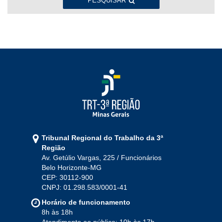
Ago
Set
Out
Nov
Dez
PESQUISAR
2022
Jan
Fev
Mar
Abr
Mai
Jun
Jul
Ago
Set
Out
Nov
Dez
2021
Jan
Fev
Mar
Abr
Mai
Jun
Jul
Tribunal Regional do Trabalho da 3ª
Ago
Set
Out
Nov
Dez
Região
Av. Getúlio Vargas, 225 / Funcionários
Belo Horizonte-MG
2020
CEP: 30112-900
CNPJ: 01.298.583/0001-41
Jan
Fev
Mar
Abr
Mai
Jun
Jul
Horário de funcionamento
Ago
Set
Out
Nov
Dez
8h às 18h
Atendimento ao público: 10h às 17h