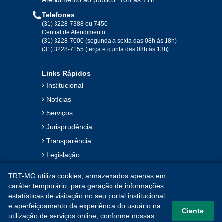
Telefones
2019
(31) 3228-7388 ou 7450
Central de Atendimento:
(31) 3228-7000 (segunda a sexta das 08h às 18h)
Jan
Fev
Mar
Abr
Mai
Jun
Jul
(31) 3228-7155 (terça e quinta das 08h às 13h)
Ago
Set
Out
Nov
Dez
Links Rápidos
Institucional
2018
Notícias
Serviços
Jan
Fev
Mar
Abr
Mai
Jun
Jul
Jurisprudência
Ago
Set
Out
Nov
Dez
Transparência
Legislação
2017
Ouvidoria
TRT-MG utiliza cookies, armazenados apenas em
Contato
Jan
Fev
Mar
Abr
Mai
Jun
Jul
caráter temporário, para geração de informações
estatísticas de visitação no seu portal institucional
Mapa do Site
Ago
Set
Out
Nov
Dez
e aperfeiçoamento da experiência do usuário na
Ciente
utilização de serviços online, conforme nossas