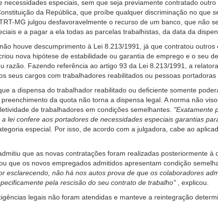
 necessidades especiais, sem que seja previamente contratado outro 
Constituição da República, que proíbe qualquer discriminação no que se
do TRT-MG julgou desfavoravelmente o recurso de um banco, que não 
ais e a pagar a ela todas as parcelas trabalhistas, da data da dispens
e não houve descumprimento à Lei 8.213/1991, já que contratou outro
riou nova hipótese de estabilidade ou garantia de emprego e o seu de
 razão. Fazendo referência ao artigo 93 da Lei 8.213/1991, a relat
seus cargos com trabalhadores reabilitados ou pessoas portadoras de 
ue a dispensa do trabalhador reabilitado ou deficiente somente poder
 preenchimento da quota não torna a dispensa legal. A norma não viso
oletividade de trabalhadores em condições semelhantes.
"Exatamente 
a lei confere aos portadores de necessidades especiais garantias pa
egoria especial. Por isso, de acordo com a julgadora, cabe ao aplicado
admitiu que as novas contratações foram realizadas posteriormente à
ovou que os novos empregados admitidos apresentam condição semelha
or esclarecendo, não há nos autos prova de que os colaboradores admit
ecificamente pela rescisão do seu contrato de trabalho"
, explicou.
igências legais não foram atendidas e manteve a reintegração determ