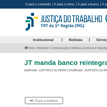
Ir para o conteúdo
Ir para o menu
Ir para a busca
Ir 
Institucional
Notícias
Servi
Você
Início
Notícias
Comunicação
Notícias Jurídicas
Importa
está
aqui:
JT manda banco reintegr
|
publicado:
11/07/2012 às 03h00
modificado:
11/07/2012 às 0
Visite
a
página
sobre
o
Selo
Acervo
Se
Ouça a matéria
Histórico
estiver