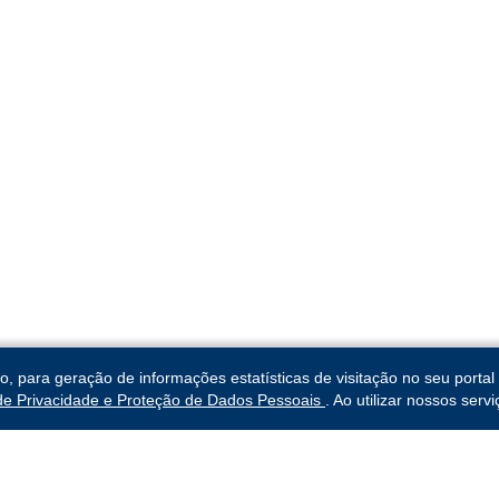
para geração de informações estatísticas de visitação no seu portal 
 de Privacidade e Proteção de Dados Pessoais
. Ao utilizar nossos ser