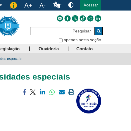
de
Acessar
Pesquisar
Buscar
apenas nesta seção
egislação
Ouvidoria
Contato
des especiais
sidades especiais
Compartilhar
Compartilhar
Compartilhar
Compartilhar
Compartilhar
Imprimir
via
via
via
via
via
a
facebook
twitter
linkedin
whatsapp
email
página
atual