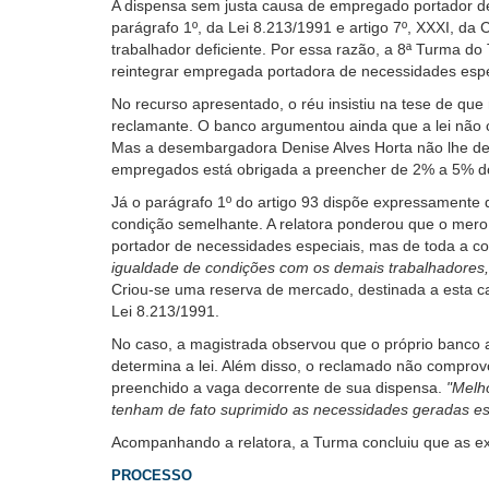
A dispensa sem justa causa de empregado portador de
usando
parágrafo 1º, da Lei 8.213/1991 e artigo 7º, XXXI, da 
leitor
trabalhador deficiente. Por essa razão, a 8ª Turma 
de
reintegrar empregada portadora de necessidades especi
tela,
ignore
No recurso apresentado, o réu insistiu na tese de qu
este
reclamante. O banco argumentou ainda que a lei não c
botão.
Mas a desembargadora Denise Alves Horta não lhe deu
Ele
empregados está obrigada a preencher de 2% a 5% dos 
é
Já o parágrafo 1º do artigo 93 dispõe expressamente q
um
condição semelhante. A relatora ponderou que o mero
recurso
portador de necessidades especiais, mas de toda a c
de
igualdade de condições com os demais trabalhadores, 
acessibilidade
Criou-se uma reserva de mercado, destinada a esta cat
para
Lei 8.213/1991.
pessoas
com
No caso, a magistrada observou que o próprio banco 
baixa
determina a lei. Além disso, o reclamado não compr
visão.
preenchido a vaga decorrente de sua dispensa.
"Melh
tenham de fato suprimido as necessidades geradas esp
Acompanhando a relatora, a Turma concluiu que as ex
PROCESSO