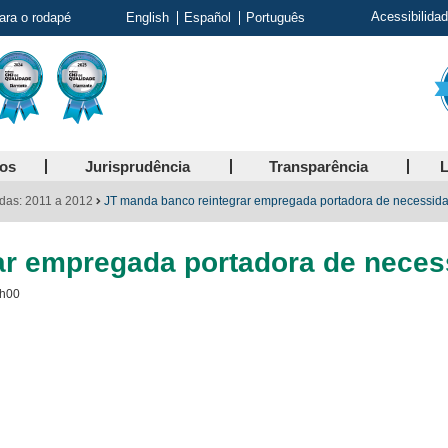
Acessibilida
para o rodapé
English
Español
Português
ços
Jurisprudência
Transparência
L
das: 2011 a 2012
JT manda banco reintegrar empregada portadora de necessida
ar empregada portadora de neces
6h00