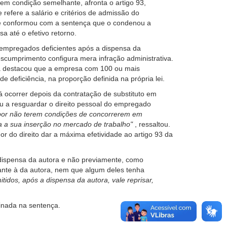
em condição semelhante, afronta o artigo 93,
 refere a salário e critérios de admissão do
se conformou com a sentença que o condenou a
a até o efetivo retorno.
s empregados deficientes após a dispensa da
scumprimento configura mera infração administrativa.
ora destacou que a empresa com 100 ou mais
deficiência, na proporção definida na própria lei.
á ocorrer depois da contratação de substituto em
u a resguardar o direito pessoal do empregado
por não terem condições de concorrerem em
ra a sua inserção no mercado de trabalho"
, ressaltou.
r do direito dar a máxima efetividade ao artigo 93 da
 dispensa da autora e não previamente, como
nte à da autora, nem que algum deles tenha
idos, após a dispensa da autora, vale reprisar,
inada na sentença.