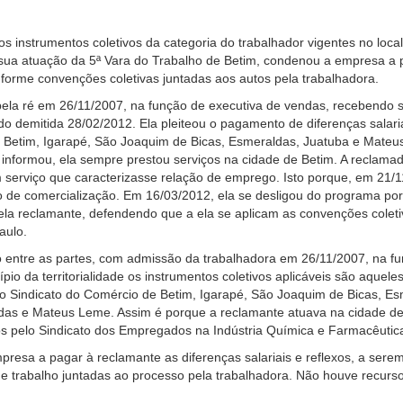
s os instrumentos coletivos da categoria do trabalhador vigentes no lo
 sua atuação da 5ª Vara do Trabalho de Betim, condenou a empresa a p
onforme convenções coletivas juntadas aos autos pela trabalhadora.
 pela ré em 26/11/2007, na função de executiva de vendas, recebendo s
sido demitida 28/02/2012. Ela pleiteou o pagamento de diferenças sala
de Betim, Igarapé, São Joaquim de Bicas, Esmeraldas, Juatuba e Mate
nformou, ela sempre prestou serviços na cidade de Betim. A reclama
 serviço que caracterizasse relação de emprego. Isto porque, em 21/1
de comercialização. Em 16/03/2012, ela se desligou do programa por in
 pela reclamante, defendendo que a ela se aplicam as convenções cole
aulo.
io entre as partes, com admissão da trabalhadora em 26/11/2007, na f
o da territorialidade os instrumentos coletivos aplicáveis são aqueles
 o Sindicato do Comércio de Betim, Igarapé, São Joaquim de Bicas, E
as e Mateus Leme. Assim é porque a reclamante atuava na cidade de
dos pelo Sindicato dos Empregados na Indústria Química e Farmacêutic
esa a pagar à reclamante as diferenças salariais e reflexos, a sere
 de trabalho juntadas ao processo pela trabalhadora. Não houve recu