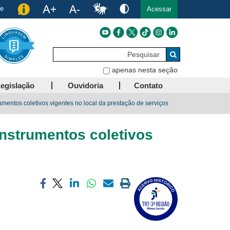
de
Acessar
Pesquisar
Buscar
apenas nesta seção
egislação
Ouvidoria
Contato
mentos coletivos vigentes no local da prestação de serviços
instrumentos coletivos
Compartilhar
Compartilhar
Compartilhar
Compartilhar
Compartilhar
Imprimir
via
via
via
via
via
a
facebook
twitter
linkedin
whatsapp
email
página
atual