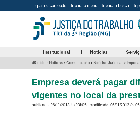
Ir para o conteúdo
Ir para o menu
Ir para a busca
Ir 
Institucional
Notícias
Servi
Você
Início
Notícias
Comunicação
Notícias Jurídicas
Importa
está
aqui:
Empresa deverá pagar dif
vigentes no local da pres
|
publicado:
06/11/2013 às 03h05
modificado:
06/11/2013 às 0
Visite
a
página
sobre
o
Selo