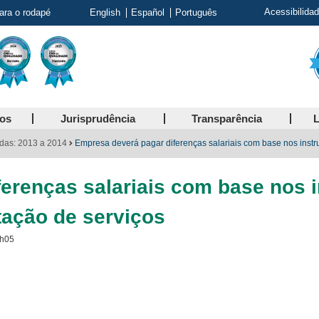
Acessibilida
para o rodapé
English
Español
Português
ços
Jurisprudência
Transparência
L
das: 2013 a 2014
Empresa deverá pagar diferenças salariais com base nos instru
erenças salariais com base nos 
tação de serviços
5h05