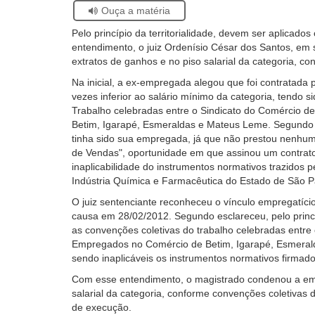
Acervo
Se
Ouça a matéria
Histórico
estiver
Pelo princípio da territorialidade, devem ser aplicado
usando
entendimento, o juiz Ordenísio César dos Santos, em
leitor
extratos de ganhos e no piso salarial da categoria, c
de
tela,
Na inicial, a ex-empregada alegou que foi contratada
ignore
vezes inferior ao salário mínimo da categoria, tendo 
este
Trabalho celebradas entre o Sindicato do Comércio 
botão.
Betim, Igarapé, Esmeraldas e Mateus Leme. Segundo i
Ele
tinha sido sua empregada, já que não prestou nenhum
é
de Vendas", oportunidade em que assinou um contrato 
um
inaplicabilidade do instrumentos normativos trazidos
recurso
Indústria Química e Farmacêutica do Estado de São P
de
O juiz sentenciante reconheceu o vínculo empregatíc
acessibilidade
causa em 28/02/2012. Segundo esclareceu, pelo princípi
para
as convenções coletivas do trabalho celebradas entre
pessoas
Empregados no Comércio de Betim, Igarapé, Esmerald
com
sendo inaplicáveis os instrumentos normativos firma
baixa
visão.
Com esse entendimento, o magistrado condenou a empr
salarial da categoria, conforme convenções coletivas
de execução.