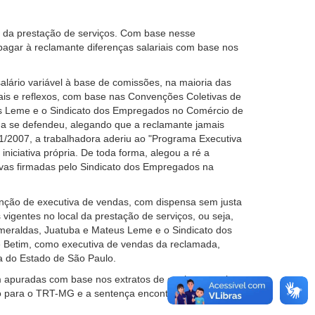
cal da prestação de serviços. Com base nesse
agar à reclamante diferenças salariais com base nos
alário variável à base de comissões, na maioria das
riais e reflexos, com base nas Convenções Coletivas de
us Leme e o Sindicato dos Empregados no Comércio de
da se defendeu, alegando que a reclamante jamais
1/2007, a trabalhadora aderiu ao "Programa Executiva
iciativa própria. De toda forma, alegou a ré a
tivas firmadas pelo Sindicato dos Empregados na
unção de executiva de vendas, com dispensa sem justa
 vigentes no local da prestação de serviços, ou seja,
smeraldas, Juatuba e Mateus Leme e o Sindicato dos
 Betim, como executiva de vendas da reclamada,
a do Estado de São Paulo.
m apuradas com base nos extratos de ganhos e o piso
rso para o TRT-MG e a sentença encontra-se em fase