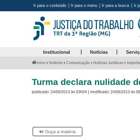
Ir para o conteúdo
Ir para o menu
Ir para a busca
Ir 
Institucional
Notícias
Servi
Você
Início
Notícias
Comunicação
Notícias Jurídicas
Importa
está
aqui:
Turma declara nulidade d
|
publicado:
24/06/2013 às 03h04
modificado:
24/06/2013 às 0
Visite
a
página
sobre
o
Selo
Acervo
Se
Ouça a matéria
Histórico
estiver