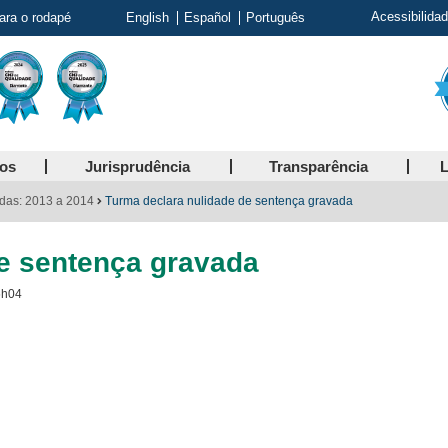
Acessibilida
para o rodapé
English
Español
Português
ços
Jurisprudência
Transparência
L
das: 2013 a 2014
Turma declara nulidade de sentença gravada
e sentença gravada
6h04