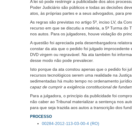
A lei só pode restringir a publicidade dos atos proces
usando
Poder Judiciário são públicos e todas as decisões dev
leitor
atos, às próprias partes e a seus advogados, para pres
de
tela,
As regras são previstas no artigo 5º, inciso LV, da Con
ignore
recurso em que se discutiu a matéria, a 5ª Turma do 
este
nos autos. Para os julgadores, houve violação do princí
botão.
A questão foi apreciada pela desembargadora relatora,
Ele
constar da ata que o pedido foi julgado improcedente
é
DVD virgem ou regravável. Na ata também foi informa
um
desse modo não pode prevalecer.
recurso
de
Isto porque da ata constou apenas que o pedido foi 
acessibilidade
recursos tecnológicos serem uma realidade na Justiça 
para
sedimentadas há muito tempo no ordenamento jurídic
pessoas
capaz de cumprir a exigência constitucional de fundam
com
Para a julgadora, o princípio da publicidade foi comp
baixa
não caber ao Tribunal materializar a sentença nos aut
visão.
para que seja trazida aos autos a transcrição dos 
PROCESSO
00284-2012-113-03-00-4 (RO)