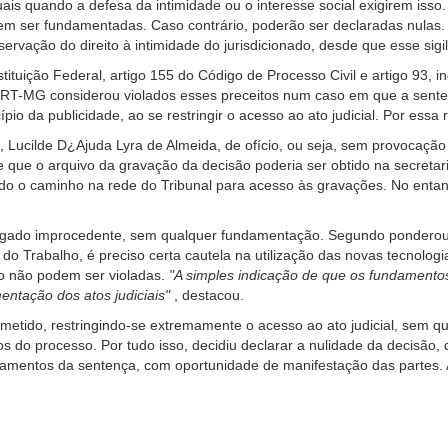
suais quando a defesa da intimidade ou o interesse social exigirem iss
em ser fundamentadas. Caso contrário, poderão ser declaradas nulas. 
ervação do direito à intimidade do jurisdicionado, desde que esse sigi
stituição Federal, artigo 155 do Código de Processo Civil e artigo 93, 
TRT-MG considerou violados esses preceitos num caso em que a sentenç
pio da publicidade, ao se restringir o acesso ao ato judicial. Por essa
 Lucilde D¿Ajuda Lyra de Almeida, de ofício, ou seja, sem provocação 
 e que o arquivo da gravação da decisão poderia ser obtido na secret
do o caminho na rede do Tribunal para acesso às gravações. No entan
julgado improcedente, sem qualquer fundamentação. Segundo ponderou a
do Trabalho, é preciso certa cautela na utilização das novas tecnologi
o não podem ser violadas.
"A simples indicação de que os fundamento
entação dos atos judiciais"
, destacou.
rometido, restringindo-se extremamente o acesso ao ato judicial, sem 
os do processo. Por tudo isso, decidiu declarar a nulidade da decisão
fundamentos da sentença, com oportunidade de manifestação das part