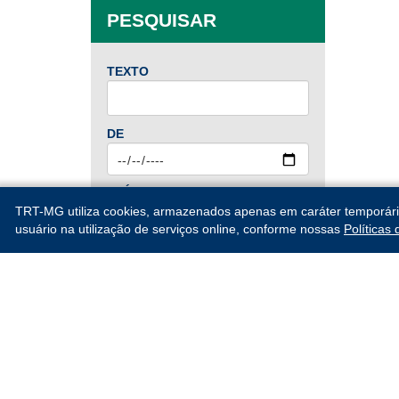
PESQUISAR
Mai
Jun
Jul
Ago
Set
Out
Nov
Dez
TEXTO
2024
DE
Jan
Fev
Mar
Abr
Mai
Jun
Jul
Ago
ATÉ
Set
Out
Nov
Dez
TRT-MG utiliza cookies, armazenados apenas em caráter temporário, 
usuário na utilização de serviços online, conforme nossas
Políticas
2023
PESQUISAR
Jan
Fev
Mar
Abr
Mai
Jun
Jul
Ago
Set
Out
Nov
Dez