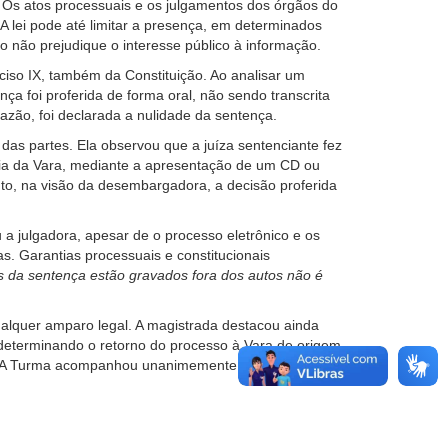
o. Os atos processuais e os julgamentos dos órgãos do
A lei pode até limitar a presença, em determinados
lo não prejudique o interesse público à informação.
inciso IX, também da Constituição. Ao analisar um
a foi proferida de forma oral, não sendo transcrita
 razão, foi declarada a nulidade da sentença.
das partes. Ela observou que a juíza sentenciante fez
aria da Vara, mediante a apresentação de um CD ou
to, na visão da desembargadora, a decisão proferida
 julgadora, apesar de o processo eletrônico e os
as. Garantias processuais e constitucionais
s da sentença estão gravados fora dos autos não é
qualquer amparo legal. A magistrada destacou ainda
, determinando o retorno do processo à Vara de origem
es. A Turma acompanhou unanimemente o entendimento.