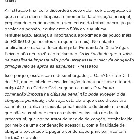
reais).
A instituição financeira discordou desse valor, sob a alegação de
que a multa diária ultrapassa o montante da obrigação principal,
propiciando o enriquecimento sem causa da trabalhadora, já que
o valor da pensão, equivalente a 50% da sua última
remuneração, alcança a importância aproximada de pouco mais
de R$850,00 (oitocentos e cinquenta reais). No entanto,
analisando o caso, o desembargador Fernando Antônio Viégas
Peixoto não deu razão ao reclamado.
"A limitação de que o valor
da penalidade imposta não pode ultrapassar o valor da obrigação
principal não se aplica às astreintes"
- ressaltou.
Isso porque, esclareceu o desembargador, a OJ nº 54 da SDI-1
do TST, que estabelece essa limitação, tomou por base o teor do
artigo 412, do Código Civil, segundo o qual
¿O valor da
cominação imposta na cláusula penal não pode exceder o da
obrigação principal¿
. Ou seja, está claro que esse dispositivo
somente se aplica à cláusula penal, instituto de direito material,
que não se confunde com as astreintes, instituto de direito
processual, que por se tratar de medida de coação, estabelecida
por meio de uma condenação acessória, com a finalidade de
obrigar o executado a pagar a condenação principal, não tem
limitação de valor.