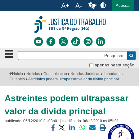
Ac
English
Español
Português
Acessar
Ir para o conteúdo
Ir para o menu
Ir para a busca
Ir para o rodapé
Botão
Pe
de
Bus
navegação
apenas nesta seção
Institucional
-
Você
Início
Notícias
Comunicação
Notícias Jurídicas
Importadas
clique
está
Faltantes
Astreintes podem ultrapassar valor da dívida principal
Notícias
para
aqui:
abrir
Serviços
ou
Astreintes podem ultrapassar
fechar
o
Jurisprudência
valor da dívida principal
menu
|
publicado:
06/12/2010 às 03h01
modificado:
06/12/2010 às 05h01
Transparência
Visite
a
Compartilhar
Compartilhar
Compartilhar
Compartilhar
Compartilhar
Imprimir
Legislação
página
via
via
via
via
via
a