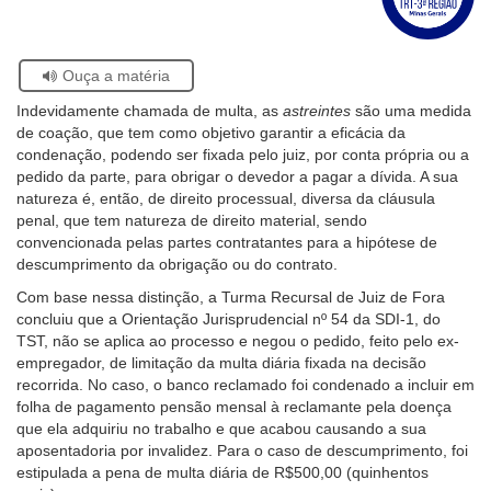
sobre
facebook
twitter
linkedin
whatsapp
email
página
o
Ouvidoria
atual
Selo
Acervo
Se
Ouça a matéria
Contato
Histórico
estiver
Indevidamente chamada de multa, as
astreintes
são uma medida
usando
de coação, que tem como objetivo garantir a eficácia da
leitor
condenação, podendo ser fixada pelo juiz, por conta própria ou a
de
pedido da parte, para obrigar o devedor a pagar a dívida. A sua
tela,
natureza é, então, de direito processual, diversa da cláusula
ignore
penal, que tem natureza de direito material, sendo
este
convencionada pelas partes contratantes para a hipótese de
botão.
descumprimento da obrigação ou do contrato.
Ele
é
Com base nessa distinção, a Turma Recursal de Juiz de Fora
um
concluiu que a Orientação Jurisprudencial nº 54 da SDI-1, do
recurso
TST, não se aplica ao processo e negou o pedido, feito pelo ex-
de
empregador, de limitação da multa diária fixada na decisão
acessibilidade
recorrida. No caso, o banco reclamado foi condenado a incluir em
para
folha de pagamento pensão mensal à reclamante pela doença
pessoas
que ela adquiriu no trabalho e que acabou causando a sua
com
aposentadoria por invalidez. Para o caso de descumprimento, foi
baixa
estipulada a pena de multa diária de R$500,00 (quinhentos
visão.