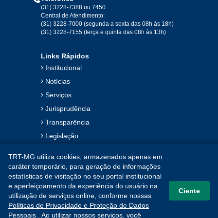
2019
(31) 3228-7388 ou 7450
Central de Atendimento:
(31) 3228-7000 (segunda a sexta das 08h às 18h)
Jan
Fev
Mar
Abr
Mai
Jun
Jul
(31) 3228-7155 (terça e quinta das 08h às 13h)
Ago
Set
Out
Nov
Dez
Links Rápidos
Institucional
2018
Notícias
Serviços
Jan
Fev
Mar
Abr
Mai
Jun
Jul
Jurisprudência
Ago
Set
Out
Nov
Dez
Transparência
Legislação
2017
Ouvidoria
TRT-MG utiliza cookies, armazenados apenas em
Contato
Jan
Fev
Mar
Abr
Mai
Jun
Jul
caráter temporário, para geração de informações
estatísticas de visitação no seu portal institucional
Mapa do Site
Ago
Set
Out
Nov
Dez
e aperfeiçoamento da experiência do usuário na
Ciente
utilização de serviços online, conforme nossas
Políticas de Privacidade e Proteção de Dados
2016
Pessoais
. Ao utilizar nossos serviços, você