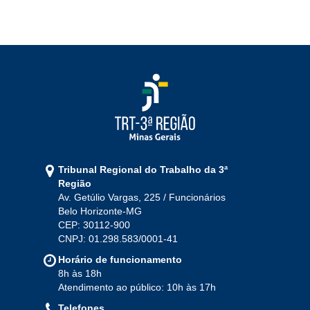
2022
Jan
Fev
Mar
Abr
Mai
Jun
Jul
Ago
Set
Out
Nov
Dez
2021
Jan
Fev
Mar
Abr
Mai
Jun
Jul
Tribunal Regional do Trabalho da 3ª
Ago
Set
Out
Nov
Dez
Região
Av. Getúlio Vargas, 225 / Funcionários
Belo Horizonte-MG
2020
CEP: 30112-900
CNPJ: 01.298.583/0001-41
Jan
Fev
Mar
Abr
Mai
Jun
Jul
Horário de funcionamento
Ago
Set
Out
Nov
Dez
8h às 18h
Atendimento ao público: 10h às 17h
Telefones