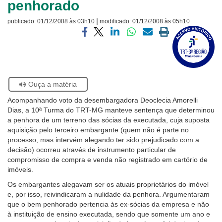
penhorado
Ouvidoria
|
publicado:
01/12/2008 às 03h10
modificado:
01/12/2008 às 05h10
Visite
Contato
a
Compartilhar
Compartilhar
Compartilhar
Compartilhar
Compartilhar
Imprimir
página
via
via
via
via
via
a
sobre
facebook
twitter
linkedin
whatsapp
email
página
o
atual
Selo
Acervo
Se
Ouça a matéria
Histórico
estiver
Acompanhando voto da desembargadora Deoclecia Amorelli
usando
Dias, a 10ª Turma do TRT-MG manteve sentença que determinou
leitor
a penhora de um terreno das sócias da executada, cuja suposta
de
aquisição pelo terceiro embargante (quem não é parte no
tela,
processo, mas intervém alegando ter sido prejudicado com a
ignore
decisão) ocorreu através de instrumento particular de
este
compromisso de compra e venda não registrado em cartório de
botão.
imóveis.
Ele
é
Os embargantes alegavam ser os atuais proprietários do imóvel
um
e, por isso, reivindicaram a nulidade da penhora. Argumentaram
recurso
que o bem penhorado pertencia às ex-sócias da empresa e não
de
à instituição de ensino executada, sendo que somente um ano e
acessibilidade