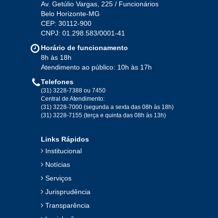
Av. Getúlio Vargas, 225 / Funcionários
Belo Horizonte-MG
2020
CEP: 30112-900
CNPJ: 01.298.583/0001-41
Jan
Fev
Mar
Abr
Mai
Jun
Jul
Horário de funcionamento
Ago
Set
Out
Nov
Dez
8h às 18h
Atendimento ao público: 10h às 17h
Telefones
2019
(31) 3228-7388 ou 7450
Central de Atendimento:
(31) 3228-7000 (segunda a sexta das 08h às 18h)
Jan
Fev
Mar
Abr
Mai
Jun
Jul
(31) 3228-7155 (terça e quinta das 08h às 13h)
Ago
Set
Out
Nov
Dez
Links Rápidos
Institucional
2018
Notícias
Serviços
Jan
Fev
Mar
Abr
Mai
Jun
Jul
Jurisprudência
Ago
Set
Out
Nov
Dez
Transparência