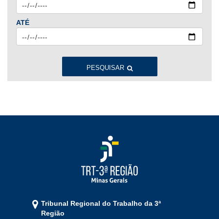
ATÉ
2023
Jan
Fev
Mar
Abr
Mai
Jun
Jul
Ago
Set
Out
Nov
Dez
PESQUISAR
2022
Jan
Fev
Mar
Abr
Mai
Jun
Jul
Ago
Set
Out
Nov
Dez
2021
Jan
Fev
Mar
Abr
Mai
Jun
Jul
Tribunal Regional do Trabalho da 3ª
Ago
Set
Out
Nov
Dez
Região