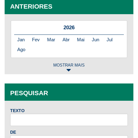
ANTERIORES
2026
Jan
Fev
Mar
Abr
Mai
Jun
Jul
Ago
MOSTRAR MAIS
2025
Jan
Fev
Mar
Abr
Mai
Jun
Jul
PESQUISAR
Ago
Set
Out
Nov
Dez
TEXTO
2024
Jan
Fev
Mar
Abr
Mai
Jun
Jul
DE
Ago
Set
Out
Nov
Dez