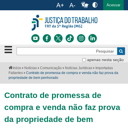
Ac
English
Español
Português
Acessar
Ir para o conteúdo
Ir para o menu
Ir para a busca
Ir para o rodapé
Botão
Pe
de
Bus
navegação
apenas nesta seção
Institucional
-
Você
Início
Notícias
Comunicação
Notícias Jurídicas
Importadas
clique
está
Faltantes
Contrato de promessa de compra e venda não faz prova da
Notícias
para
aqui:
propriedade de bem penhorado
abrir
Serviços
ou
fechar
Contrato de promessa de
o
Jurisprudência
menu
compra e venda não faz prova
Transparência
da propriedade de bem
Legislação