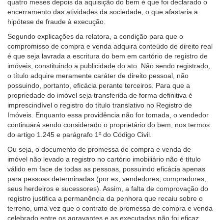
quatro meses depois da aquisição do bem é que foi declarado o
para
encerramento das atividades da sociedade, o que afastaria a
pessoas
hipótese de fraude à execução.
com
Segundo explicações da relatora, a condição para que o
baixa
compromisso de compra e venda adquira conteúdo de direito real
visão.
é que seja lavrada a escritura do bem em cartório de registro de
imóveis, constituindo a publicidade do ato. Não sendo registrado,
o título adquire meramente caráter de direito pessoal, não
possuindo, portanto, eficácia perante terceiros. Para que a
propriedade do imóvel seja transferida de forma definitiva é
imprescindível o registro do título translativo no Registro de
Imóveis. Enquanto essa providência não for tomada, o vendedor
continuará sendo considerado o proprietário do bem, nos termos
do artigo 1.245 e parágrafo 1º do Código Civil.
Ou seja, o documento de promessa de compra e venda de
imóvel não levado a registro no cartório imobiliário não é título
válido em face de todas as pessoas, possuindo eficácia apenas
para pessoas determinadas (por ex, vendedores, compradores,
seus herdeiros e sucessores). Assim, a falta de comprovação do
registro justifica a permanência da penhora que recaiu sobre o
terreno, uma vez que o contrato de promessa de compra e venda
celebrado entre os agravantes e as executadas não foi eficaz