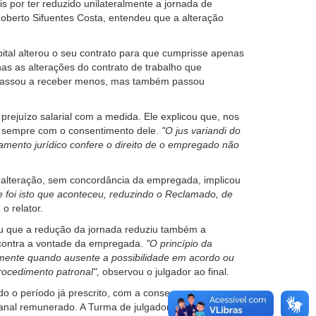
 por ter reduzido unilateralmente a jornada de
oberto Sifuentes Costa, entendeu que a alteração
ital alterou o seu contrato para que cumprisse apenas
nas as alterações do contrato de trabalho que
ra passou a receber menos, mas também passou
prejuízo salarial com a medida. Ele explicou que, nos
ta sempre com o consentimento dele.
"O jus variandi do
mento jurídico confere o direito de o empregado não
 a alteração, sem concordância da empregada, implicou
 foi isto que aconteceu, reduzindo o Reclamado, de
 o relator.
cou que a redução da jornada reduziu também a
 contra a vontade da empregada.
"O princípio da
 mormente quando ausente a possibilidade em acordo ou
procedimento patronal",
observou o julgador ao final.
do o período já prescrito, com a consequente
semanal remunerado. A Turma de julgadores acompanhou