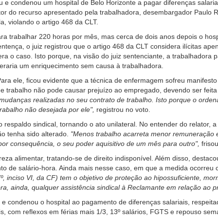
e condenou um hospital de Belo Horizonte a pagar diferenças salariais
tor do recurso apresentado pela trabalhadora, desembargador Paulo R
a, violando o artigo 468 da CLT.
ra trabalhar 220 horas por mês, mas cerca de dois anos depois o hosp
tença, o juiz registrou que o artigo 468 da CLT considera ilícitas ape
ra o caso. Isto porque, na visão do juiz sentenciante, a trabalhado
geraria um enriquecimento sem causa à trabalhadora.
ara ele, ficou evidente que a técnica de enfermagem sofreu manifesto 
 de trabalho não pode causar prejuízo ao empregado, devendo ser fei
danças realizadas no seu contrato de trabalho. Isto porque o ordena
trabalho não desejada por ele",
registrou no voto.
respaldo sindical, tornando o ato unilateral. No entender do relator,
ão tenha sido alterado.
"Menos trabalho acarreta menor remuneração e
por consequência, o seu poder aquisitivo de um mês para outro",
frisou
eza alimentar, tratando-se de direito indisponível. Além disso, desta
to de salário-hora. Ainda mais nesse caso, em que a medida ocorreu
t. 7º, inciso VI, da CF) tem o objetivo de proteção ao hipossuficiente,
ra, ainda, qualquer assistência sindical à Reclamante em relação ao 
 condenou o hospital ao pagamento de diferenças salariais, respeita
ais, com reflexos em férias mais 1/3, 13º salários, FGTS e repouso 