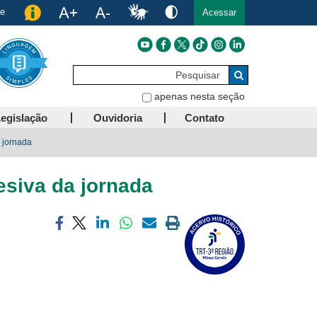
de
Acessar
Pesquisar
Buscar
apenas nesta seção
egislação
Ouvidoria
Contato
 jornada
esiva da jornada
Compartilhar
Compartilhar
Compartilhar
Compartilhar
Compartilhar
Imprimir
via
via
via
via
via
a
facebook
twitter
linkedin
whatsapp
email
página
atual