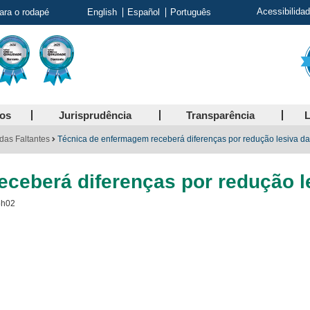
Acessibilida
para o rodapé
English
Español
Português
ços
Jurisprudência
Transparência
L
das Faltantes
Técnica de enfermagem receberá diferenças por redução lesiva da
ceberá diferenças por redução l
5h02