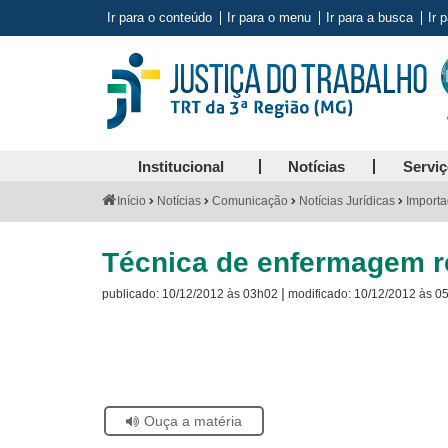
Ir para o conteúdo
Ir para o menu
Ir para a busca
Ir 
Institucional
Notícias
Servi
Você
Início
Notícias
Comunicação
Notícias Jurídicas
Importa
está
aqui:
Técnica de enfermagem re
|
publicado:
10/12/2012 às 03h02
modificado:
10/12/2012 às 0
Visite
a
página
sobre
o
Selo
Acervo
Se
Ouça a matéria
Histórico
estiver