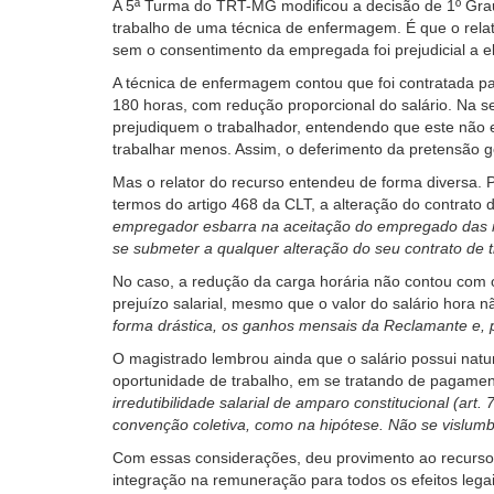
A 5ª Turma do TRT-MG modificou a decisão de 1º Grau 
usando
trabalho de uma técnica de enfermagem. É que o rela
leitor
sem o consentimento da empregada foi prejudicial a el
de
tela,
A técnica de enfermagem contou que foi contratada pa
ignore
180 horas, com redução proporcional do salário. Na sen
este
prejudiquem o trabalhador, entendendo que este não e
botão.
trabalhar menos. Assim, o deferimento da pretensão 
Ele
Mas o relator do recurso entendeu de forma diversa. P
é
termos do artigo 468 da CLT, a alteração do contrato
um
empregador esbarra na aceitação do empregado das mu
recurso
se submeter a qualquer alteração do seu contrato de 
de
acessibilidade
No caso, a redução da carga horária não contou com o 
para
prejuízo salarial, mesmo que o valor do salário hora n
pessoas
forma drástica, os ganhos mensais da Reclamante e, 
com
O magistrado lembrou ainda que o salário possui natur
baixa
oportunidade de trabalho, em se tratando de pagamen
visão.
irredutibilidade salarial de amparo constitucional (ar
convenção coletiva, como na hipótese. Não se vislumb
Com essas considerações, deu provimento ao recurso e
integração na remuneração para todos os efeitos leg