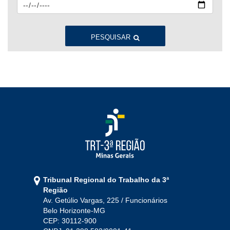
2023
Jan
Fev
Mar
Abr
Mai
Jun
Jul
Ago
Set
Out
Nov
Dez
PESQUISAR
2022
Jan
Fev
Mar
Abr
Mai
Jun
Jul
Ago
Set
Out
Nov
Dez
2021
Jan
Fev
Mar
Abr
Mai
Jun
Jul
Tribunal Regional do Trabalho da 3ª
Ago
Set
Out
Nov
Dez
Região
Av. Getúlio Vargas, 225 / Funcionários
Belo Horizonte-MG
2020
CEP: 30112-900