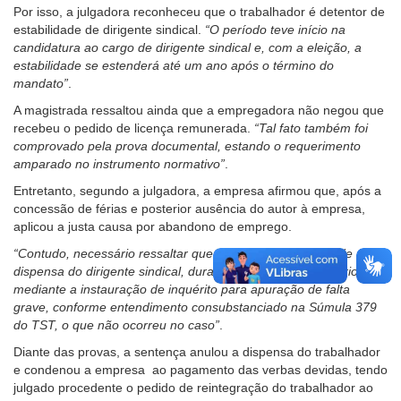
Por isso, a julgadora reconheceu que o trabalhador é detentor de
estabilidade de dirigente sindical.
“O período teve início na
candidatura ao cargo de dirigente sindical e, com a eleição, a
estabilidade se estenderá até um ano após o término do
mandato”
.
A magistrada ressaltou ainda que a empregadora não negou que
recebeu o pedido de licença remunerada.
“Tal fato também foi
comprovado pela prova documental, estando o requerimento
amparado no instrumento normativo”
.
Entretanto, segundo a julgadora, a empresa afirmou que, após a
concessão de férias e posterior ausência do autor à empresa,
aplicou a justa causa por abandono de emprego.
“Contudo, necessário ressaltar que a única possibilidade de
dispensa do dirigente sindical, durante o período estabilitário, é
mediante a instauração de inquérito para apuração de falta
grave, conforme entendimento consubstanciado na Súmula 379
do TST, o que não ocorreu no caso”
.
Diante das provas, a sentença anulou a dispensa do trabalhador
e condenou a empresa ao pagamento das verbas devidas, tendo
julgado procedente o pedido de reintegração do trabalhador ao