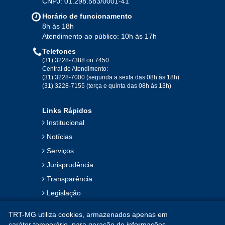
CNPJ: 01.298.583/0001-41
Jan
Fev
Mar
Abr
Mai
Jun
Jul
Horário de funcionamento
Ago
Set
Out
Nov
Dez
8h às 18h
Atendimento ao público: 10h às 17h
Telefones
2019
(31) 3228-7388 ou 7450
Central de Atendimento:
(31) 3228-7000 (segunda a sexta das 08h às 18h)
Jan
Fev
Mar
Abr
Mai
Jun
Jul
(31) 3228-7155 (terça e quinta das 08h às 13h)
Ago
Set
Out
Nov
Dez
Links Rápidos
Institucional
2018
Notícias
Serviços
Jan
Fev
Mar
Abr
Mai
Jun
Jul
Jurisprudência
Ago
Set
Out
Nov
Dez
Transparência
Legislação
2017
Ouvidoria
TRT-MG utiliza cookies, armazenados apenas em
Contato
Jan
Fev
Mar
Abr
Mai
Jun
Jul
caráter temporário, para geração de informações