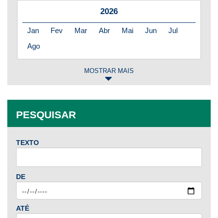
2026
Jan
Fev
Mar
Abr
Mai
Jun
Jul
Ago
MOSTRAR MAIS
2025
Jan
Fev
Mar
Abr
Mai
Jun
Jul
PESQUISAR
Ago
Set
Out
Nov
Dez
TEXTO
2024
Jan
Fev
Mar
Abr
Mai
Jun
Jul
DE
Ago
Set
Out
Nov
Dez
ATÉ