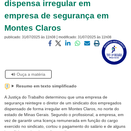
dispensa irregular em
Ouvidoria
empresa de segurança em
Contato
Montes Claros
|
publicado:
31/07/2025 às 11h08
modificado:
31/07/2025 às 11h08
Visite
a
Compartilhar
Compartilhar
Compartilhar
Compartilhar
Compartilhar
Imprimir
página
via
via
via
via
via
a
sobre
facebook
twitter
linkedin
whatsapp
email
página
o
atual
Selo
Acervo
Se
Ouça a matéria
Histórico
estiver
usando
Resumo em texto simplificado
leitor
de
A Justiça do Trabalho determinou que uma empresa de
tela,
segurança reintegre o diretor de um sindicato dos empregados
ignore
dispensado de forma irregular em Montes Claros, no norte do
este
estado de Minas Gerais. Segundo o profissional, a empresa, em
botão.
vez de garantir uma licença remunerada em função do cargo
Ele
exercido no sindicato, cortou o pagamento do salário e de alguns
é