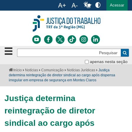
Ac
English
Español
Português
Acessar
Ir para o conteúdo
Ir para o menu
Ir para a busca
Ir para o rodapé
Botão
Pe
de
Bus
navegação
apenas nesta seção
Institucional
-
Você
Início
Notícias
Comunicação
Notícias Jurídicas
Justiça
clique
está
determina reintegração de diretor sindical ao cargo após dispensa
Notícias
para
aqui:
irregular em empresa de segurança em Montes Claros
abrir
Serviços
ou
fechar
Justiça determina
o
Jurisprudência
menu
reintegração de diretor
Transparência
sindical ao cargo após
Legislação