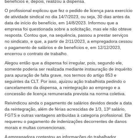
benefícios e, depois, realizou a dispensa.
um
O profissional explicou que fez o pedido de licença para exercício
recurso
de atividade sindical no dia 14/7/2023, ou seja, 30 dias antes da
de
data de início do benefício, em 14/8/2023. Informou que a
acessibilidade
empresa foi questionada sobre a solicitação, mas ele não obteve
para
resposta. Contou que, na sequência, passou a prestar serviços
pessoas
no sindicato, e que, a partir de 2/11/2023, a empregadora cessou
com
o pagamento de salários e de benefícios e, em 12/12/2023,
baixa
encerrou o contrato de trabalho.
visão.
Alegou então que a dispensa foi irregular, pois, segundo ele,
somente poderia ser realizada mediante instauração de inquérito
para apuração de falta grave, nos termos do artigo 853 e
seguintes da CLT. Por isso, ajuizou ação trabalhista pedindo o
cancelamento da dispensa, a reintegração ao emprego e a
concessão de licença remunerada prevista na norma coletiva.
Reivindicou ainda o pagamento de salários devidos desde a data
da reintegração, além de férias acrescidas de 1/3, 13º salário,
FGTS e outras vantagens atribuídas à categoria profissional. Ele
requereu o pagamento de indenizações decorrentes de danos
morais e multas convencionais.
A empregadora contestou as informações do trabalhador,