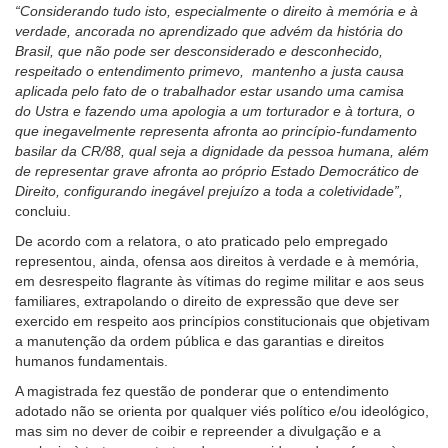
“Considerando tudo isto, especialmente o direito à memória e à
verdade, ancorada no aprendizado que advém da história do
Brasil, que não pode ser desconsiderado e desconhecido,
respeitado o entendimento primevo, mantenho a justa causa
aplicada pelo fato de o trabalhador estar usando uma camisa
do
Ustra
e fazendo uma apologia a um torturador e à tortura, o
que inegavelmente representa afronta ao princípio-fundamento
basilar da CR/88, qual seja a dignidade da pessoa humana, além
de representar grave afronta ao próprio Estado Democrático de
Direito, configurando inegável prejuízo a toda a coletividade”,
concluiu.
De acordo com a relatora, o ato praticado pelo empregado
representou, ainda, ofensa aos direitos à verdade e à memória,
em desrespeito flagrante às vítimas do regime militar e aos seus
familiares, extrapolando o direito de expressão que deve ser
exercido em respeito aos princípios constitucionais que objetivam
a manutenção da ordem pública e das garantias e direitos
humanos fundamentais.
A magistrada fez questão de ponderar que o entendimento
adotado não se orienta por qualquer viés político e/ou ideológico,
mas sim no dever de coibir e repreender a divulgação e a