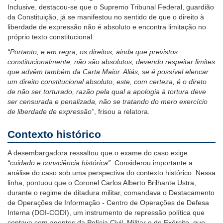
Inclusive, destacou-se que o Supremo Tribunal Federal, guardião
da Constituição, já se manifestou no sentido de que o direito à
liberdade de expressão não é absoluto e encontra limitação no
próprio texto constitucional.
“Portanto, e em regra, os direitos, ainda que previstos
constitucionalmente, não são absolutos, devendo respeitar limites
que advêm também da Carta Maior. Aliás, se é possível elencar
um direito constitucional absoluto, este, com certeza, é o direto
de não ser torturado, razão pela qual a apologia à tortura deve
ser censurada e penalizada, não se tratando do mero exercício
de liberdade de expressão”
, frisou a relatora.
Contexto histórico
A desembargadora ressaltou que o exame do caso exige
“cuidado e consciência histórica”.
Considerou importante a
análise do caso sob uma perspectiva do contexto histórico. Nessa
linha, pontuou que o Coronel Carlos Alberto Brilhante Ustra,
durante o regime de ditadura militar, comandava o Destacamento
de Operações de Informação - Centro de Operações de Defesa
Interna (DOI-CODI), um instrumento de repressão política que
contava com agentes da Polícia Civil, Militar e do Exército, que