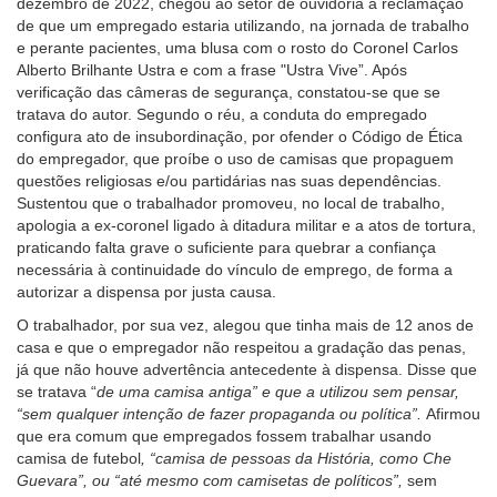
dezembro de 2022, chegou ao setor de ouvidoria a reclamação
de que um empregado estaria utilizando, na jornada de trabalho
e perante pacientes, uma blusa com o rosto do Coronel Carlos
Alberto Brilhante Ustra e com a frase "Ustra Vive”. Após
verificação das câmeras de segurança, constatou-se que se
tratava do autor. Segundo o réu, a conduta do empregado
configura ato de insubordinação, por ofender o Código de Ética
do empregador, que proíbe o uso de camisas que propaguem
questões religiosas e/ou partidárias nas suas dependências.
Sustentou que o trabalhador promoveu, no local de trabalho,
apologia a ex-coronel ligado à ditadura militar e a atos de tortura,
praticando falta grave o suficiente para quebrar a confiança
necessária à continuidade do vínculo de emprego, de forma a
autorizar a dispensa por justa causa.
O trabalhador, por sua vez, alegou que tinha mais de 12 anos de
casa e que o empregador não respeitou a gradação das penas,
já que não houve advertência antecedente à dispensa. Disse que
se tratava “
de uma camisa antiga” e que a utilizou sem pensar,
“sem qualquer intenção de fazer propaganda ou política”.
Afirmou
que era comum que empregados fossem trabalhar usando
camisa de futebol
, “camisa de pessoas da História, como Che
Guevara”, ou “até mesmo com camisetas de políticos”,
sem