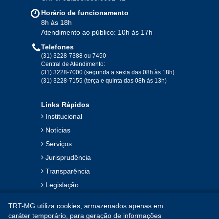
Jan
Fev
Mar
Abr
Mai
Jun
Jul
Horário de funcionamento
Ago
Set
Out
Nov
Dez
8h às 18h
Atendimento ao público: 10h às 17h
Telefones
2019
(31) 3228-7388 ou 7450
Central de Atendimento:
(31) 3228-7000 (segunda a sexta das 08h às 18h)
Jan
Fev
Mar
Abr
Mai
Jun
Jul
(31) 3228-7155 (terça e quinta das 08h às 13h)
Ago
Set
Out
Nov
Dez
Links Rápidos
Institucional
2018
Notícias
Serviços
Jan
Fev
Mar
Abr
Mai
Jun
Jul
Jurisprudência
Ago
Set
Out
Nov
Dez
Transparência
Legislação
2017
Ouvidoria
TRT-MG utiliza cookies, armazenados apenas em
Contato
Jan
Fev
Mar
Abr
Mai
Jun
Jul
caráter temporário, para geração de informações