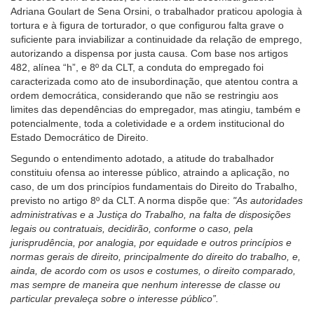
Adriana Goulart de Sena Orsini, o trabalhador praticou apologia à
de
tortura e à figura de torturador, o que configurou falta grave o
acessibilidade
suficiente para inviabilizar a continuidade da relação de emprego,
para
autorizando a dispensa por justa causa. Com base nos artigos
pessoas
482, alínea “h”, e 8º da CLT, a conduta do empregado foi
com
caracterizada como ato de insubordinação, que atentou contra a
baixa
ordem democrática, considerando que não se restringiu aos
visão.
limites das dependências do empregador, mas atingiu, também e
potencialmente, toda a coletividade e a ordem institucional do
Estado Democrático de Direito.
Segundo o entendimento adotado, a atitude do trabalhador
constituiu ofensa ao interesse público, atraindo a aplicação, no
caso, de um dos princípios fundamentais do Direito do Trabalho,
previsto no artigo 8º da CLT. A norma dispõe que:
"As autoridades
administrativas e a Justiça do Trabalho, na falta de disposições
legais ou contratuais, decidirão, conforme o caso, pela
jurisprudência, por analogia, por equidade e outros princípios e
normas gerais de direito, principalmente do direito do trabalho, e,
ainda, de acordo com os usos e costumes, o direito comparado,
mas sempre de maneira que nenhum interesse de classe ou
particular prevaleça sobre o interesse público”.