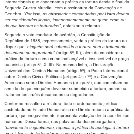
internacionais que condenam a prática da tortura desde o final da
Segunda Guerra Mundial, com a assinatura da Convenção de
Genebra.
“Por isso, as atrocidades comandadas por Ustra devem
ser consideradas ilegais, independentemente de quem eram ou
do que fizeram os torturados”
, enfatizou a relatora.
Segundo o voto condutor do acórdão, a Constituição da
República de 1988, expressamente, veda a prática da tortura ao
dispor que "
ninguém será submetido a tortura nem a tratamento
desumano ou degradante
" (artigo 5º, III), além de considerar a
prática da tortura como crime inafiançável e insuscetível de graça
ou anistia (artigo 5º, XLIII). Na mesma linha, a Declaração
Universal dos Direitos Humanos (artigo 5º), o Pacto Internacional
sobre Direitos Civis e Políticos (artigos 4º e 7º) e a Convenção
Americana sobre Direitos Humanos (artigo 5º), que caminham no
sentido de que ninguém deve ser submetido a tortura, penas ou
tratamentos cruéis desumanos ou degradantes.
Conforme ressaltou a relatora, todo o ordenamento jurídico
sustentado no Estado Democrático de Direito repudia a prática da
tortura, que inegavelmente representa violação direta aos direitos
humanos. Dessa forma, nas palavras da desembargadora,
“obviamente e igualmente, repudia a prática de apologia à tortura
e/ou à figura de torturadores, como no caso dos autos,