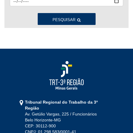
Jan
Fev
Mar
Abr
Mai
Jun
Jul
Ago
Set
Out
Nov
Dez
PESQUISAR
2022
Jan
Fev
Mar
Abr
Mai
Jun
Jul
Ago
Set
Out
Nov
Dez
2021
Jan
Fev
Mar
Abr
Mai
Jun
Jul
Tribunal Regional do Trabalho da 3ª
Ago
Set
Out
Nov
Dez
Região
Av. Getúlio Vargas, 225 / Funcionários
Belo Horizonte-MG
2020
CEP: 30112-900
CNPJ: 01.298.583/0001-41