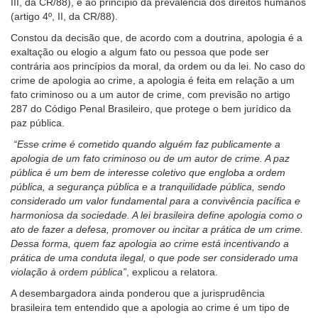
III, da CR/88), e ao princípio da prevalência dos direitos humanos
(artigo 4º, II, da CR/88).
Constou da decisão que, de acordo com a doutrina, apologia é a
exaltação ou elogio a algum fato ou pessoa que pode ser
contrária aos princípios da moral, da ordem ou da lei. No caso do
crime de apologia ao crime, a apologia é feita em relação a um
fato criminoso ou a um autor de crime, com previsão no artigo
287 do Código Penal Brasileiro, que protege o bem jurídico da
paz pública.
“
Esse crime é cometido quando alguém faz publicamente a
apologia de um fato criminoso ou de um autor de crime. A paz
pública é um bem de interesse coletivo que engloba a ordem
pública, a segurança pública e a tranquilidade pública, sendo
considerado um valor fundamental para a convivência pacífica e
harmoniosa da sociedade. A lei brasileira define apologia como o
ato de fazer a defesa, promover ou incitar a prática de um crime.
Dessa forma, quem faz apologia ao crime está incentivando a
prática de uma conduta ilegal, o que pode ser considerado uma
violação à ordem pública”
, explicou a relatora.
A desembargadora ainda ponderou que a jurisprudência
brasileira tem entendido que a apologia ao crime é um tipo de