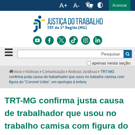
Ac
English
Español
Português
Acessar
Ir para o conteúdo
Ir para o menu
Ir para a busca
Ir para o rodapé
Botão
Pe
de
Bus
navegação
apenas nesta seção
Institucional
-
Você
Início
Notícias
Comunicação
Notícias Jurídicas
TRT-MG
clique
está
confirma justa causa de trabalhador que usou no trabalho camisa com
Notícias
para
aqui:
figura do “Coronel Ustra”, em apologia à tortura
abrir
Serviços
ou
fechar
TRT-MG confirma justa causa
o
Jurisprudência
menu
de trabalhador que usou no
Transparência
trabalho camisa com figura do
Legislação