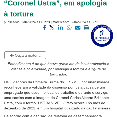
“Coronel Ustra”, em apologia
Ouvidoria
à tortura
Contato
|
publicado:
02/04/2024 às 18h23
modificado:
02/04/2024 às 19h31
Visite
a
Compartilhar
Compartilhar
Compartilhar
Compartilhar
Compartilhar
Imprimir
página
via
via
via
via
via
a
sobre
facebook
twitter
linkedin
whatsapp
email
página
o
atual
Selo
Acervo
Se
Ouça a matéria
Histórico
estiver
Entendimento é de que houve grave ato de insubordinação e
usando
ofensa à coletividade, por apologia à tortura e à figura de
leitor
torturador.
de
tela,
Os julgadores da Primeira Turma do TRT-MG, por unanimidade,
ignore
reconheceram a validade da dispensa por justa causa de um
este
empregado que usou, no local de trabalho e durante o serviço,
botão.
uma camisa com a imagem do Coronel Carlos Alberto Brilhante
Ele
Ustra, com o termo “USTRA VIVE”. O fato ocorreu no mês de
é
dezembro de 2022, em um hospital localizado na capital mineira.
um
De acordo com a decisão, de relatoria da desembargadora
recurso