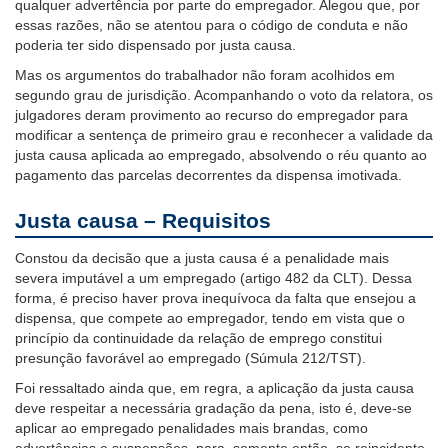
qualquer advertência por parte do empregador. Alegou que, por
essas razões, não se atentou para o código de conduta e não
poderia ter sido dispensado por justa causa.
Mas os argumentos do trabalhador não foram acolhidos em
segundo grau de jurisdição. Acompanhando o voto da relatora, os
julgadores deram provimento ao recurso do empregador para
modificar a sentença de primeiro grau e reconhecer a validade da
justa causa aplicada ao empregado, absolvendo o réu quanto ao
pagamento das parcelas decorrentes da dispensa imotivada.
Justa causa – Requisitos
Constou da decisão que a justa causa é a penalidade mais
severa imputável a um empregado (artigo 482 da CLT). Dessa
forma, é preciso haver prova inequívoca da falta que ensejou a
dispensa, que compete ao empregador, tendo em vista que o
princípio da continuidade da relação de emprego constitui
presunção favorável ao empregado (Súmula 212/TST).
Foi ressaltado ainda que, em regra, a aplicação da justa causa
deve respeitar a necessária gradação da pena, isto é, deve-se
aplicar ao empregado penalidades mais brandas, como
advertências e suspensões, para, somente então, se reincidente