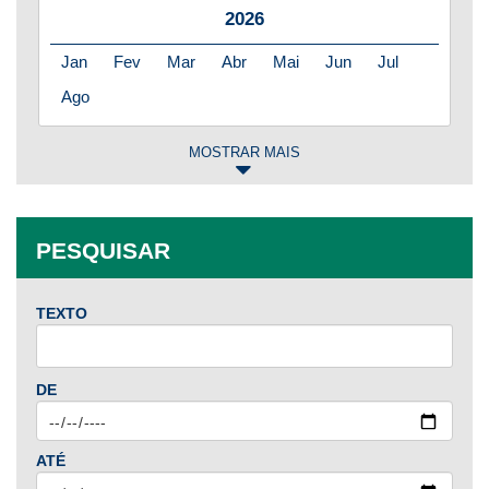
2026
Jan
Fev
Mar
Abr
Mai
Jun
Jul
Ago
MOSTRAR MAIS
2025
Jan
Fev
Mar
Abr
Mai
Jun
Jul
PESQUISAR
Ago
Set
Out
Nov
Dez
TEXTO
2024
Jan
Fev
Mar
Abr
Mai
Jun
Jul
DE
Ago
Set
Out
Nov
Dez
ATÉ
2023