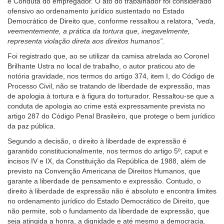
e Conduta do empregador. O ato do trabalhador foi considerado
ofensivo ao ordenamento jurídico sustentado no Estado
Democrático de Direito que, conforme ressaltou a relatora,
“veda,
veementemente, a prática da tortura que, inegavelmente,
representa violação direta aos direitos humanos”.
Foi registrado que, ao se utilizar da camisa atrelada ao Coronel
Brilhante Ustra no local de trabalho, o autor praticou ato de
notória gravidade, nos termos do artigo 374, item I, do Código de
Processo Civil, não se tratando de liberdade de expressão, mas
de apologia à tortura e à figura do torturador. Ressaltou-se que a
conduta de apologia ao crime está expressamente prevista no
artigo 287 do Código Penal Brasileiro, que protege o bem jurídico
da paz pública.
Segundo a decisão, o direito à liberdade de expressão é
garantido constitucionalmente, nos termos do artigo 5º, caput e
incisos IV e IX, da Constituição da República de 1988, além de
previsto na Convenção Americana de Direitos Humanos, que
garante a liberdade de pensamento e expressão. Contudo, o
direito à liberdade de expressão não é absoluto e encontra limites
no ordenamento jurídico do Estado Democrático de Direito, que
não permite, sob o fundamento da liberdade de expressão, que
seja atingida a honra, a dignidade e até mesmo a democracia
.