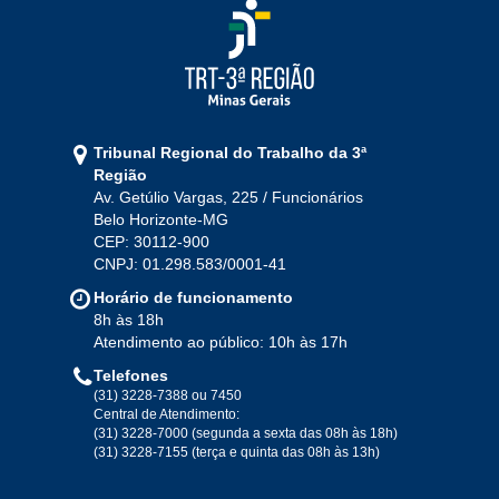
Ago
Set
Out
Nov
Dez
2021
Jan
Fev
Mar
Abr
Mai
Jun
Jul
Tribunal Regional do Trabalho da 3ª
Ago
Set
Out
Nov
Dez
Região
Av. Getúlio Vargas, 225 / Funcionários
Belo Horizonte-MG
2020
CEP: 30112-900
CNPJ: 01.298.583/0001-41
Jan
Fev
Mar
Abr
Mai
Jun
Jul
Horário de funcionamento
Ago
Set
Out
Nov
Dez
8h às 18h
Atendimento ao público: 10h às 17h
Telefones
2019
(31) 3228-7388 ou 7450
Central de Atendimento:
(31) 3228-7000 (segunda a sexta das 08h às 18h)
Jan
Fev
Mar
Abr
Mai
Jun
Jul
(31) 3228-7155 (terça e quinta das 08h às 13h)
Ago
Set
Out
Nov
Dez