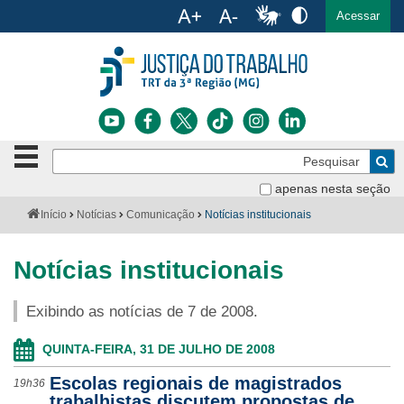
Ac
English
Español
Português
Acessar
Ir para o conteúdo
Ir para o menu
Ir para a busca
Ir para o rodapé
Botão
Pe
de
Bus
navegação
apenas nesta seção
Institucional
-
Você
Início
Notícias
Comunicação
Notícias institucionais
clique
está
Notícias
para
aqui:
abrir
Notícias institucionais
Serviços
ou
fechar
Exibindo as notícias de 7 de 2008.
o
Jurisprudência
menu
QUINTA-FEIRA, 31 DE JULHO DE 2008
Transparência
Escolas regionais de magistrados
19h36
Legislação
trabalhistas discutem propostas de