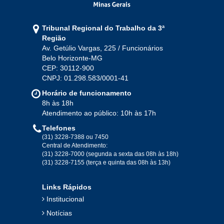
Jan
Fev
Mar
Abr
Mai
Jun
Jul
Tribunal Regional do Trabalho da 3ª
Ago
Set
Out
Nov
Dez
Região
Av. Getúlio Vargas, 225 / Funcionários
Belo Horizonte-MG
2020
CEP: 30112-900
CNPJ: 01.298.583/0001-41
Jan
Fev
Mar
Abr
Mai
Jun
Jul
Horário de funcionamento
Ago
Set
Out
Nov
Dez
8h às 18h
Atendimento ao público: 10h às 17h
Telefones
2019
(31) 3228-7388 ou 7450
Central de Atendimento:
(31) 3228-7000 (segunda a sexta das 08h às 18h)
Jan
Fev
Mar
Abr
Mai
Jun
Jul
(31) 3228-7155 (terça e quinta das 08h às 13h)
Ago
Set
Out
Nov
Dez
Links Rápidos
Institucional
2018
Notícias