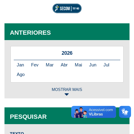
ANTERIORES
2026
Jan
Fev
Mar
Abr
Mai
Jun
Jul
Ago
MOSTRAR MAIS
2025
Jan
Fev
Mar
Abr
Mai
Jun
Jul
PESQUISAR
Ago
Set
Out
Nov
Dez
TEXTO