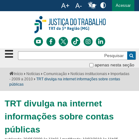
Ac
English
Español
Português
Acessar
Ir para o conteúdo
Ir para o menu
Ir para a busca
Ir para o rodapé
Botão
Pe
de
Bus
navegação
apenas nesta seção
Institucional
-
Você
Início
Notícias
Comunicação
Notícias institucionais
Importadas
clique
está
- 2009 a 2010
TRT divulga na internet informações sobre contas
Notícias
para
aqui:
públicas
abrir
Serviços
ou
fechar
TRT divulga na internet
o
Jurisprudência
menu
informações sobre contas
Transparência
públicas
Legislação
|