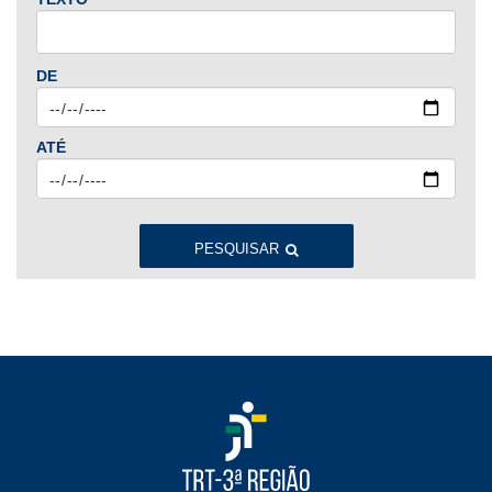
2024
Jan
Fev
Mar
Abr
Mai
Jun
Jul
DE
Ago
Set
Out
Nov
Dez
ATÉ
2023
Jan
Fev
Mar
Abr
Mai
Jun
Jul
Ago
Set
Out
Nov
Dez
PESQUISAR
2022
Jan
Fev
Mar
Abr
Mai
Jun
Jul
Ago
Set
Out
Nov
Dez
2021