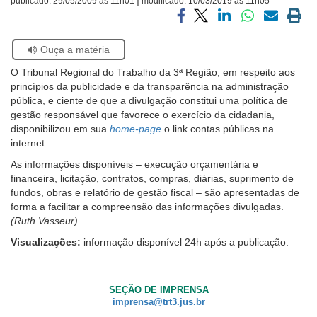
publicado:
29/05/2009 às 11h01
modificado:
10/03/2019 às 11h05
Ouvidoria
Compartilhar
Compartilhar
Compartilhar
Compartilhar
Compartilh
Impri
via
via
via
via
via
a
Se
Ouça a matéria
facebook
twitter
linkedin
whatsapp
email
pági
Contato
estiver
atual
O Tribunal Regional do Trabalho da 3ª Região, em respeito aos
usando
princípios da publicidade e da transparência na administração
leitor
pública, e ciente de que a divulgação constitui uma política de
de
gestão responsável que favorece o exercício da cidadania,
tela,
disponibilizou em sua
home-page
o link contas públicas na
ignore
internet.
este
botão.
As informações disponíveis – execução orçamentária e
Ele
financeira, licitação, contratos, compras, diárias, suprimento de
é
fundos, obras e relatório de gestão fiscal – são apresentadas de
um
forma a facilitar a compreensão das informações divulgadas.
recurso
(Ruth Vasseur)
de
Visualizações:
informação disponível 24h após a publicação.
acessibilidade
para
pessoas
com
SEÇÃO DE IMPRENSA
baixa
imprensa@trt3.jus.br
visão.