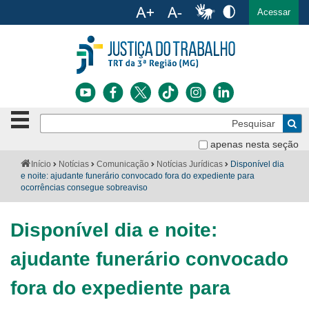
Ac
English
Español
Português
Acessar
Ir para o conteúdo
Ir para o menu
Ir para a busca
Ir para o rodapé
Botão
Pe
de
Bus
navegação
apenas nesta seção
Institucional
-
Você
Início
Notícias
Comunicação
Notícias Jurídicas
Disponível dia
clique
está
e noite: ajudante funerário convocado fora do expediente para
Notícias
para
aqui:
ocorrências consegue sobreaviso
abrir
Serviços
ou
fechar
Disponível dia e noite:
o
Jurisprudência
menu
ajudante funerário convocado
Transparência
fora do expediente para
Legislação