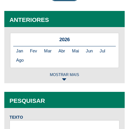
ANTERIORES
2026
Jan
Fev
Mar
Abr
Mai
Jun
Jul
Ago
MOSTRAR MAIS
2025
Jan
Fev
Mar
Abr
Mai
Jun
Jul
PESQUISAR
Ago
Set
Out
Nov
Dez
TEXTO
2024