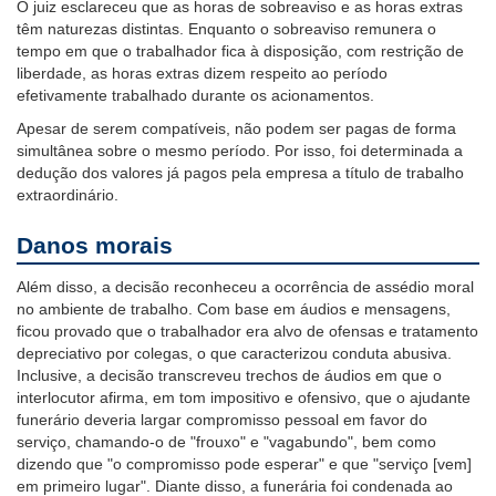
O juiz esclareceu que as horas de sobreaviso e as horas extras
têm naturezas distintas. Enquanto o sobreaviso remunera o
tempo em que o trabalhador fica à disposição, com restrição de
liberdade, as horas extras dizem respeito ao período
efetivamente trabalhado durante os acionamentos.
Apesar de serem compatíveis, não podem ser pagas de forma
simultânea sobre o mesmo período. Por isso, foi determinada a
dedução dos valores já pagos pela empresa a título de trabalho
extraordinário.
Danos morais
Além disso, a decisão reconheceu a ocorrência de assédio moral
no ambiente de trabalho. Com base em áudios e mensagens,
ficou provado que o trabalhador era alvo de ofensas e tratamento
depreciativo por colegas, o que caracterizou conduta abusiva.
Inclusive, a decisão transcreveu trechos de áudios em que o
interlocutor afirma, em tom impositivo e ofensivo, que o ajudante
funerário deveria largar compromisso pessoal em favor do
serviço, chamando-o de "frouxo" e "vagabundo", bem como
dizendo que "o compromisso pode esperar" e que "serviço [vem]
em primeiro lugar". Diante disso, a funerária foi condenada ao