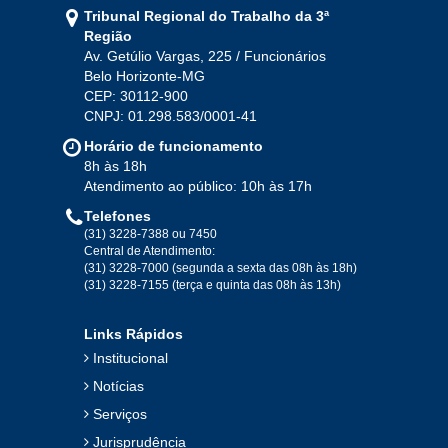
Tribunal Regional do Trabalho da 3ª
Ago
Set
Out
Nov
Dez
Região
Av. Getúlio Vargas, 225 / Funcionários
Belo Horizonte-MG
2020
CEP: 30112-900
CNPJ: 01.298.583/0001-41
Jan
Fev
Mar
Abr
Mai
Jun
Jul
Horário de funcionamento
Ago
Set
Out
Nov
Dez
8h às 18h
Atendimento ao público: 10h às 17h
Telefones
2019
(31) 3228-7388 ou 7450
Central de Atendimento:
(31) 3228-7000 (segunda a sexta das 08h às 18h)
Jan
Fev
Mar
Abr
Mai
Jun
Jul
(31) 3228-7155 (terça e quinta das 08h às 13h)
Ago
Set
Out
Nov
Dez
Links Rápidos
Institucional
2018
Notícias
Serviços
Jan
Fev
Mar
Abr
Mai
Jun
Jul
Jurisprudência