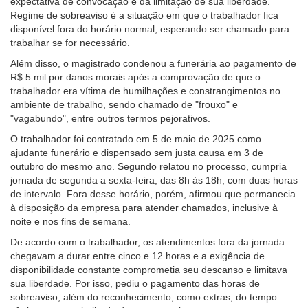
expectativa de convocação e da limitação de sua liberdade.
de
Regime de sobreaviso é a situação em que o trabalhador fica
acessibilidade
disponível fora do horário normal, esperando ser chamado para
para
trabalhar se for necessário.
pessoas
Além disso, o magistrado condenou a funerária ao pagamento de
com
R$ 5 mil por danos morais após a comprovação de que o
baixa
trabalhador era vítima de humilhações e constrangimentos no
visão.
ambiente de trabalho, sendo chamado de "frouxo" e
"vagabundo", entre outros termos pejorativos.
O trabalhador foi contratado em 5 de maio de 2025 como
ajudante funerário e dispensado sem justa causa em 3 de
outubro do mesmo ano. Segundo relatou no processo, cumpria
jornada de segunda a sexta-feira, das 8h às 18h, com duas horas
de intervalo. Fora desse horário, porém, afirmou que permanecia
à disposição da empresa para atender chamados,
inclusive à
noite e nos fins de semana.
De acordo com o trabalhador, os atendimentos fora da jornada
chegavam a durar entre cinco e 12 horas e a exigência de
disponibilidade constante comprometia seu descanso e limitava
sua liberdade. Por isso, pediu o pagamento das horas de
sobreaviso, além do reconhecimento, como extras, do tempo