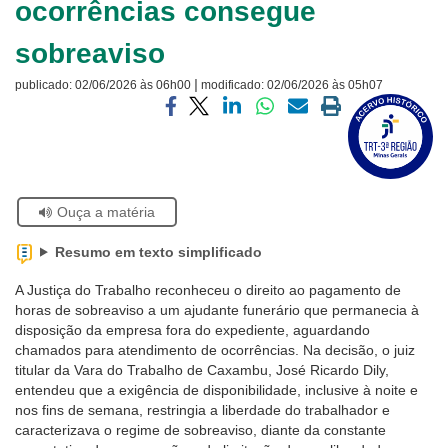
ocorrências consegue
Ouvidoria
sobreaviso
Contato
|
publicado:
02/06/2026 às 06h00
modificado:
02/06/2026 às 05h07
Visite
a
Compartilhar
Compartilhar
Compartilhar
Compartilhar
Compartilhar
Imprimir
página
via
via
via
via
via
a
sobre
facebook
twitter
linkedin
whatsapp
email
página
o
atual
Selo
Acervo
Se
Ouça a matéria
Histórico
estiver
usando
Resumo em texto simplificado
leitor
de
A Justiça do Trabalho reconheceu o direito ao pagamento de
tela,
horas de sobreaviso a um ajudante funerário que permanecia à
ignore
disposição da empresa fora do expediente, aguardando
este
chamados para atendimento de ocorrências. Na decisão, o juiz
botão.
titular da Vara do Trabalho de Caxambu, José Ricardo Dily,
Ele
entendeu que a exigência de disponibilidade, inclusive à noite e
é
nos fins de semana, restringia a liberdade do trabalhador e
um
caracterizava o regime de sobreaviso, diante da constante
recurso