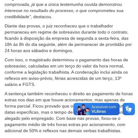
comprovada, já que a única testemunha ouvida demonstrou
interesse no resultado do processo, o que comprometeu sua
credibilidade”
, destacou.
Diante das provas, o juiz reconheceu que o trabalhador
permaneceu em regime de sobreaviso durante todo o contrato,
ficando à disposição da empresa de segunda a sexta-feira, das
18h às 8h do dia seguinte, além de permanecer de prontidão por
24 horas aos sábados e domingos.
Com isso, o magistrado determinou o pagamento das horas de
sobreaviso, calculadas em um terço do valor da hora normal,
conforme a legislação trabalhista. A condenação inclui ainda os
reflexos em aviso-prévio, férias acrescidas de um terço, 13º
salário e FGTS.
A sentença também reconheceu o direito ao pagamento de horas
extras nos dias em que houve acionamentos, mas apenas de
forma parcial. Ficou provado que os atendimentos ocorreram em
datas específicas, mas o tempo de trabalho não chegava ao
alegado pelo empregado. Com base nas provas, fixou-se o
pagamento médio de três horas extras por acionamento, com
adicional de 50% e reflexos nas demais verbas trabalhistas.