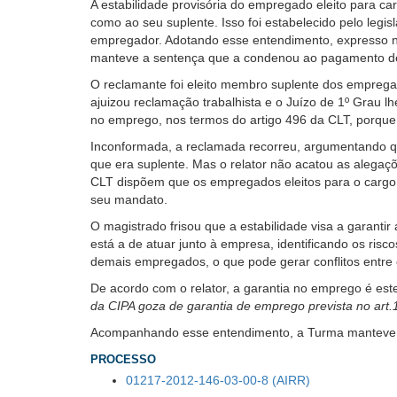
A estabilidade provisória do empregado eleito para ca
usando
como ao seu suplente. Isso foi estabelecido pelo leg
leitor
empregador. Adotando esse entendimento, expresso n
de
manteve a sentença que a condenou ao pagamento de 
tela,
ignore
O reclamante foi eleito membro suplente dos emprega
este
ajuizou reclamação trabalhista e o Juízo de 1º Grau l
botão.
no emprego, nos termos do artigo 496 da CLT, porque s
Ele
Inconformada, a reclamada recorreu, argumentando que
é
que era suplente. Mas o relator não acatou as alegaçõ
um
CLT dispõem que os empregados eleitos para o cargo d
recurso
seu mandato.
de
acessibilidade
O magistrado frisou que a estabilidade visa a garant
para
está a de atuar junto à empresa, identificando os ri
pessoas
demais empregados, o que pode gerar conflitos entr
com
De acordo com o relator, a garantia no emprego é est
baixa
da CIPA goza de garantia de emprego prevista no art.1
visão.
Acompanhando esse entendimento, a Turma manteve a
PROCESSO
01217-2012-146-03-00-8 (AIRR)