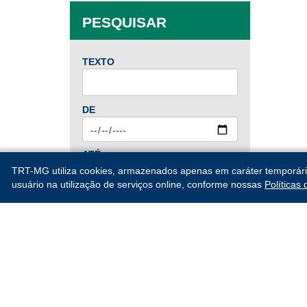
Jan
Fev
Mar
Abr
PESQUISAR
Mai
Jun
Jul
Ago
Set
Out
Nov
Dez
TEXTO
2024
DE
Jan
Fev
Mar
Abr
Mai
Jun
Jul
Ago
ATÉ
Set
Out
Nov
Dez
TRT-MG utiliza cookies, armazenados apenas em caráter temporário, 
usuário na utilização de serviços online, conforme nossas
Políticas
2023
PESQUISAR
Jan
Fev
Mar
Abr
Mai
Jun
Jul
Ago
Set
Out
Nov
Dez