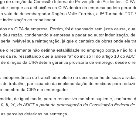
rgo de direção da Comissão Interna de Prevenção de Acidentes - CIPA p
islador porque as atribuições da CIPA dentro da empresa podem gerar 
o voto do desembargador Rogério Valle Ferreira, a 6ª Turma do TRT
indenização ao trabalhador.
dos na CIPA da empresa. Porém, foi dispensado sem justa causa, quan
he deu razão, condenando a empresa a pagar ao autor indenização, des
eria inviável sua reintegração, já que o canteiro de obras onde ele tr
 o reclamante não detinha estabilidade no emprego porque não foi el
es da ré, ressaltando que a alínea "a" do inciso II do artigo 10 do AD
e direção da CIPA detêm garantia provisória de emprego, desde o reg
ir a independência do trabalhador eleito no desempenho de suas ativid
scos do trabalho, participando da implementação de medidas para reduz
e o membro da CIPA e o empregador.
endida, de igual modo, para o respectivo membro suplente, conforme 
0, II, 'a', do ADCT a partir da promulgação da Constituição Federal de
s parcelas deferidas na sentença.