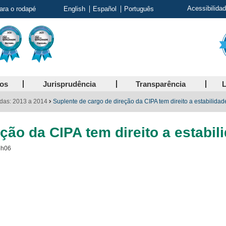
Acessibilida
para o rodapé
English
Español
Português
ços
Jurisprudência
Transparência
L
das: 2013 a 2014
Suplente de cargo de direção da CIPA tem direito a estabilidad
ção da CIPA tem direito a estabil
6h06