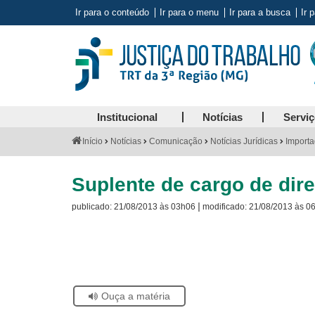
Ir para o conteúdo
Ir para o menu
Ir para a busca
Ir 
Institucional
Notícias
Servi
Você
Início
Notícias
Comunicação
Notícias Jurídicas
Importa
está
aqui:
Suplente de cargo de dire
|
publicado:
21/08/2013 às 03h06
modificado:
21/08/2013 às 0
Visite
a
página
sobre
o
Selo
Acervo
Se
Ouça a matéria
Histórico
estiver