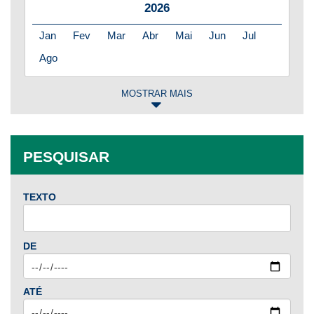
2026
Jan
Fev
Mar
Abr
Mai
Jun
Jul
Ago
MOSTRAR MAIS
2025
Jan
Fev
Mar
Abr
Mai
Jun
Jul
PESQUISAR
Ago
Set
Out
Nov
Dez
TEXTO
2024
Jan
Fev
Mar
Abr
Mai
Jun
Jul
DE
Ago
Set
Out
Nov
Dez
ATÉ
2023