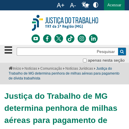
Ac
English
Español
Português
Acessar
Ir para o conteúdo
Ir para o menu
Ir para a busca
Ir para o rodapé
Botão
Pe
de
Bus
navegação
apenas nesta seção
Institucional
-
Você
Início
Notícias
Comunicação
Notícias Jurídicas
Justiça do
clique
está
Trabalho de MG determina penhora de milhas aéreas para pagamento
Notícias
para
aqui:
de dívida trabalhista
abrir
Serviços
ou
fechar
Justiça do Trabalho de MG
o
Jurisprudência
menu
determina penhora de milhas
Transparência
aéreas para pagamento de
Legislação