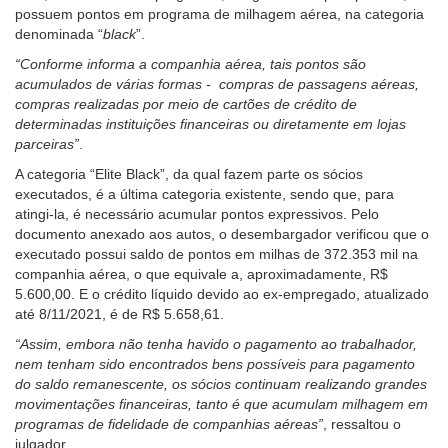
possuem pontos em programa de milhagem aérea, na categoria
para
denominada “
black
”.
pessoas
com
“Conforme informa a companhia aérea, tais pontos são
baixa
acumulados de várias formas - compras de passagens aéreas,
visão.
compras realizadas por meio de cartões de crédito de
determinadas instituições financeiras ou diretamente em lojas
parceiras”
.
A categoria “Elite Black”, da qual fazem parte os sócios
executados, é a última categoria existente, sendo que, para
atingi-la, é necessário acumular pontos expressivos. Pelo
documento anexado aos autos, o desembargador verificou que o
executado possui saldo de pontos em milhas de 372.353 mil na
companhia aérea, o que equivale a, aproximadamente, R$
5.600,00. E o crédito líquido devido ao ex-empregado, atualizado
até 8/11/2021, é de R$ 5.658,61.
“Assim, embora não tenha havido o pagamento ao trabalhador,
nem tenham sido encontrados bens possíveis para pagamento
do saldo remanescente, os sócios continuam realizando grandes
movimentações financeiras, tanto é que acumulam milhagem em
programas de fidelidade de companhias aéreas”
, ressaltou o
julgador.