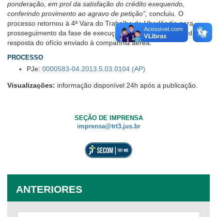
ponderação, em prol da satisfação do crédito exequendo,
conferindo provimento ao agravo de petição”,
concluiu. O
processo retornou à 4ª Vara do Trabalho de Uberlândia para
prosseguimento da fase de execução e, atualmente, aguarda a
resposta do ofício enviado à companhia aérea.
PROCESSO
PJe:
0000583-04.2013.5.03.0104 (AP)
Visualizações:
informação disponível 24h após a publicação.
SEÇÃO DE IMPRENSA
imprensa@trt3.jus.br
ANTERIORES