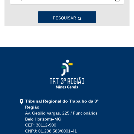
Jan
Fev
Mar
Abr
Mai
Jun
Jul
Ago
Set
Out
Nov
Dez
PESQUISAR
2022
Jan
Fev
Mar
Abr
Mai
Jun
Jul
Ago
Set
Out
Nov
Dez
2021
Jan
Fev
Mar
Abr
Mai
Jun
Jul
Tribunal Regional do Trabalho da 3ª
Ago
Set
Out
Nov
Dez
Região
Av. Getúlio Vargas, 225 / Funcionários
Belo Horizonte-MG
2020
CEP: 30112-900
CNPJ: 01.298.583/0001-41