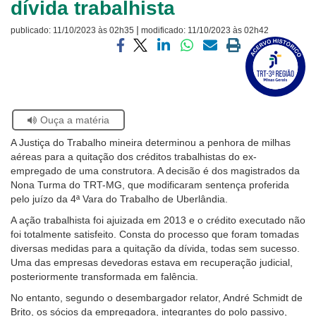
dívida trabalhista
Ouvidoria
|
publicado:
11/10/2023 às 02h35
modificado:
11/10/2023 às 02h42
Visite
Contato
a
Compartilhar
Compartilhar
Compartilhar
Compartilhar
Compartilhar
Imprimir
página
via
via
via
via
via
a
sobre
facebook
twitter
linkedin
whatsapp
email
página
o
atual
Selo
Acervo
Se
Ouça a matéria
Histórico
estiver
A Justiça do Trabalho mineira determinou a penhora de milhas
usando
aéreas para a quitação dos créditos trabalhistas do ex-
leitor
empregado de uma construtora. A decisão é dos magistrados da
de
Nona Turma do TRT-MG, que modificaram sentença proferida
tela,
pelo juízo da 4ª Vara do Trabalho de Uberlândia.
ignore
este
A ação trabalhista foi ajuizada em 2013 e o crédito executado não
botão.
foi totalmente satisfeito. Consta do processo que foram tomadas
Ele
diversas medidas para a quitação da dívida, todas sem sucesso.
é
Uma das empresas devedoras estava em recuperação judicial,
um
posteriormente transformada em falência.
recurso
No entanto, segundo o desembargador relator, André Schmidt de
de
Brito, os sócios da empregadora, integrantes do polo passivo,
acessibilidade