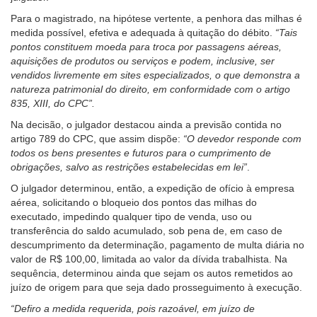
Para o magistrado, na hipótese vertente, a penhora das milhas é
medida possível, efetiva e adequada à quitação do débito.
“Tais
pontos constituem moeda para troca por passagens aéreas,
aquisições de produtos ou serviços e podem, inclusive, ser
vendidos livremente em sites especializados, o que demonstra a
natureza patrimonial do direito, em conformidade com o artigo
835, XIII, do CPC”.
Na decisão, o julgador destacou ainda a previsão contida no
artigo 789 do CPC, que assim dispõe:
“O devedor responde com
todos os bens presentes e futuros para o cumprimento de
obrigações, salvo as restrições estabelecidas em lei”
.
O julgador determinou, então, a expedição de ofício à empresa
aérea, solicitando o bloqueio dos pontos das milhas do
executado, impedindo qualquer tipo de venda, uso ou
transferência do saldo acumulado, sob pena de, em caso de
descumprimento da determinação, pagamento de multa diária no
valor de R$ 100,00, limitada ao valor da dívida trabalhista. Na
sequência, determinou ainda que sejam os autos remetidos ao
juízo de origem para que seja dado prosseguimento à execução.
“Defiro a medida requerida, pois razoável, em juízo de