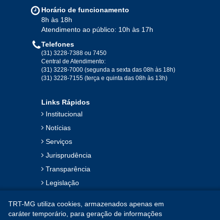
Jan
Fev
Mar
Abr
Mai
Jun
Jul
Horário de funcionamento
Ago
Set
Out
Nov
Dez
8h às 18h
Atendimento ao público: 10h às 17h
Telefones
2019
(31) 3228-7388 ou 7450
Central de Atendimento:
(31) 3228-7000 (segunda a sexta das 08h às 18h)
Jan
Fev
Mar
Abr
Mai
Jun
Jul
(31) 3228-7155 (terça e quinta das 08h às 13h)
Ago
Set
Out
Nov
Dez
Links Rápidos
Institucional
2018
Notícias
Serviços
Jan
Fev
Mar
Abr
Mai
Jun
Jul
Jurisprudência
Ago
Set
Out
Nov
Dez
Transparência
Legislação
2017
Ouvidoria
TRT-MG utiliza cookies, armazenados apenas em
Contato
Jan
Fev
Mar
Abr
Mai
Jun
Jul
caráter temporário, para geração de informações