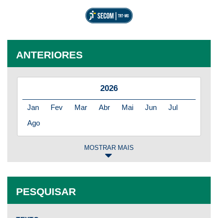
ANTERIORES
2026
Jan
Fev
Mar
Abr
Mai
Jun
Jul
Ago
MOSTRAR MAIS
2025
Jan
Fev
Mar
Abr
Mai
Jun
Jul
PESQUISAR
Ago
Set
Out
Nov
Dez