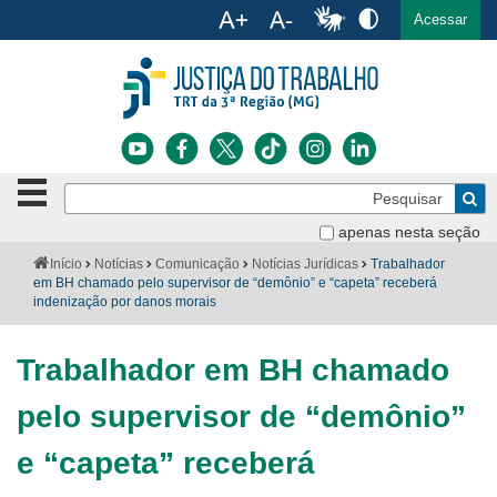
Ac
English
Español
Português
Acessar
Ir para o conteúdo
Ir para o menu
Ir para a busca
Ir para o rodapé
Botão
Pe
de
Bus
navegação
apenas nesta seção
Institucional
-
Você
Início
Notícias
Comunicação
Notícias Jurídicas
Trabalhador
clique
está
em BH chamado pelo supervisor de “demônio” e “capeta” receberá
Notícias
para
aqui:
indenização por danos morais
abrir
Serviços
ou
fechar
Trabalhador em BH chamado
o
Jurisprudência
menu
pelo supervisor de “demônio”
Transparência
e “capeta” receberá
Legislação