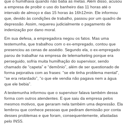
que o humilhava quando não batia as metas. Além disso, acusou
para
a empresa de proibir o uso do banheiro das 11 horas até o
pessoas
intervalo de almoço e das 15 horas às 16h12min. Ele informou
com
que, devido às condições de trabalho, passou por um quadro de
baixa
depressão. Assim, requereu judicialmente o pagamento de
visão.
indenização por dano moral.
Em sua defesa, a empregadora negou os fatos. Mas uma
testemunha, que trabalhou com o ex-empregado, contou que
presenciou as cenas de assédio. Segundo ela, o ex-empregado
parou de trabalhar na empresa de telemarketing porque era
perseguido, sofria muita humilhação do supervisor, sendo
chamado de “capeta” e “demônio”, além de ser questionado de
forma pejorativa com as frases: “se ele tinha problema mental”,
“se era retardado”, “o que ele vendia não pagava nem a água
que ele bebia”.
A testemunha informou que o supervisor falava também dessa
forma com outros atendentes. E que saiu da empresa pelos
mesmos motivos, que geraram nela também uma depressão. Ela
lembrou que conhece pessoas que pediram demissão por conta
desses problemas e que foram, consequentemente, afastadas
pelo INSS.