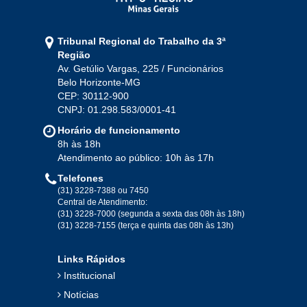
Jan
Fev
Mar
Abr
Mai
Jun
Jul
Tribunal Regional do Trabalho da 3ª
Ago
Set
Out
Nov
Dez
Região
Av. Getúlio Vargas, 225 / Funcionários
Belo Horizonte-MG
2020
CEP: 30112-900
CNPJ: 01.298.583/0001-41
Jan
Fev
Mar
Abr
Mai
Jun
Jul
Horário de funcionamento
Ago
Set
Out
Nov
Dez
8h às 18h
Atendimento ao público: 10h às 17h
Telefones
2019
(31) 3228-7388 ou 7450
Central de Atendimento:
(31) 3228-7000 (segunda a sexta das 08h às 18h)
Jan
Fev
Mar
Abr
Mai
Jun
Jul
(31) 3228-7155 (terça e quinta das 08h às 13h)
Ago
Set
Out
Nov
Dez
Links Rápidos
Institucional
2018
Notícias