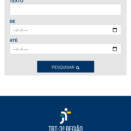
TEXTO
2024
Jan
Fev
Mar
Abr
Mai
Jun
Jul
DE
Ago
Set
Out
Nov
Dez
ATÉ
2023
Jan
Fev
Mar
Abr
Mai
Jun
Jul
Ago
Set
Out
Nov
Dez
PESQUISAR
2022
Jan
Fev
Mar
Abr
Mai
Jun
Jul
Ago
Set
Out
Nov
Dez
2021