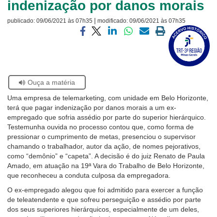
indenização por danos morais
Ouvidoria
|
publicado:
09/06/2021 às 07h35
modificado:
09/06/2021 às 07h35
Visite
Contato
a
Compartilhar
Compartilhar
Compartilhar
Compartilhar
Compartilhar
Imprimir
página
via
via
via
via
via
a
sobre
facebook
twitter
linkedin
whatsapp
email
página
o
atual
Selo
Acervo
Se
Ouça a matéria
Histórico
estiver
Uma empresa de telemarketing, com unidade em Belo Horizonte,
usando
terá que pagar indenização por danos morais a um ex-
leitor
empregado que sofria assédio por parte do superior hierárquico.
de
Testemunha ouvida no processo contou que, como forma de
tela,
pressionar o cumprimento de metas, presenciou o supervisor
ignore
chamando o trabalhador, autor da ação, de nomes pejorativos,
este
como “demônio” e “capeta”. A decisão é do juiz Renato de Paula
botão.
Amado, em atuação na 19ª Vara do Trabalho de Belo Horizonte,
Ele
que reconheceu a conduta culposa da empregadora.
é
um
O ex-empregado alegou que foi admitido para exercer a função
recurso
de teleatendente e que sofreu perseguição e assédio por parte
de
dos seus superiores hierárquicos, especialmente de um deles,
acessibilidade