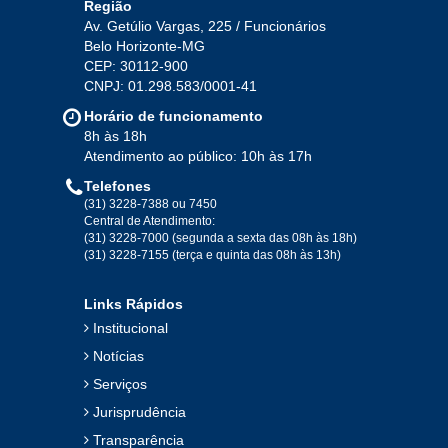
Região
Av. Getúlio Vargas, 225 / Funcionários
Belo Horizonte-MG
2020
CEP: 30112-900
CNPJ: 01.298.583/0001-41
Jan
Fev
Mar
Abr
Mai
Jun
Jul
Horário de funcionamento
Ago
Set
Out
Nov
Dez
8h às 18h
Atendimento ao público: 10h às 17h
Telefones
2019
(31) 3228-7388 ou 7450
Central de Atendimento:
(31) 3228-7000 (segunda a sexta das 08h às 18h)
Jan
Fev
Mar
Abr
Mai
Jun
Jul
(31) 3228-7155 (terça e quinta das 08h às 13h)
Ago
Set
Out
Nov
Dez
Links Rápidos
Institucional
2018
Notícias
Serviços
Jan
Fev
Mar
Abr
Mai
Jun
Jul
Jurisprudência
Ago
Set
Out
Nov
Dez
Transparência