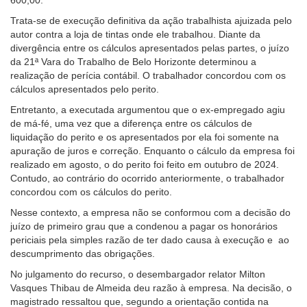
para
Trata-se de execução definitiva da ação trabalhista ajuizada pelo
pessoas
autor contra a loja de tintas onde ele trabalhou. Diante da
com
divergência entre os cálculos apresentados pelas partes, o juízo
baixa
da 21ª Vara do Trabalho de Belo Horizonte determinou a
visão.
realização de perícia contábil. O trabalhador concordou com os
cálculos apresentados pelo perito.
Entretanto, a executada argumentou que o ex-empregado agiu
de má-fé, uma vez que a diferença entre os cálculos de
liquidação do perito e os apresentados por ela foi somente na
apuração de juros e correção. Enquanto o cálculo da empresa foi
realizado em agosto, o do perito foi feito em outubro de 2024.
Contudo, ao contrário do ocorrido anteriormente, o trabalhador
concordou com os cálculos do perito.
Nesse contexto, a empresa não se conformou com a decisão do
juízo de primeiro grau que a condenou a pagar os honorários
periciais pela simples razão de ter dado causa à execução e ao
descumprimento das obrigações.
No julgamento do recurso, o desembargador relator Milton
Vasques Thibau de Almeida deu razão à empresa. Na decisão, o
magistrado ressaltou que, segundo a orientação contida na