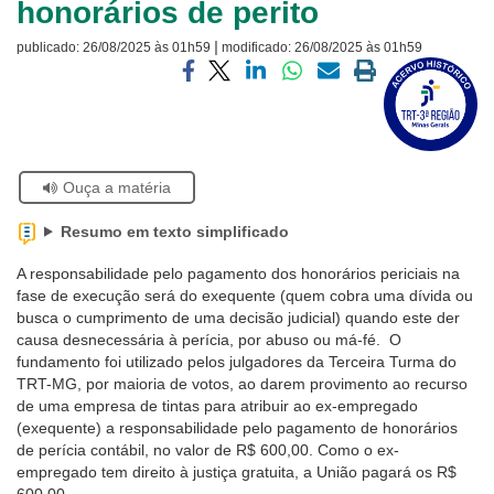
honorários de perito
Ouvidoria
|
publicado:
26/08/2025 às 01h59
modificado:
26/08/2025 às 01h59
Visite
Contato
a
Compartilhar
Compartilhar
Compartilhar
Compartilhar
Compartilhar
Imprimir
página
via
via
via
via
via
a
sobre
facebook
twitter
linkedin
whatsapp
email
página
o
atual
Selo
Acervo
Se
Ouça a matéria
Histórico
estiver
usando
Resumo em texto simplificado
leitor
de
A responsabilidade pelo pagamento dos honorários periciais na
tela,
fase de execução será do exequente (quem cobra uma dívida ou
ignore
busca o cumprimento de uma decisão judicial) quando este der
este
causa desnecessária à perícia, por abuso ou má-fé. O
botão.
fundamento foi utilizado pelos julgadores da Terceira Turma do
Ele
TRT-MG, por maioria de votos, ao darem provimento ao recurso
é
de uma empresa de tintas para atribuir ao ex-empregado
um
(exequente) a responsabilidade pelo pagamento de honorários
recurso
de perícia contábil, no valor de R$ 600,00. Como o ex-
de
empregado tem direito à justiça gratuita, a União pagará os R$
acessibilidade
600,00.