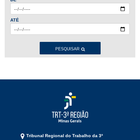
Ago
Set
Out
Nov
Dez
ATÉ
2023
Jan
Fev
Mar
Abr
Mai
Jun
Jul
Ago
Set
Out
Nov
Dez
PESQUISAR
2022
Jan
Fev
Mar
Abr
Mai
Jun
Jul
Ago
Set
Out
Nov
Dez
2021
Jan
Fev
Mar
Abr
Mai
Jun
Jul
Tribunal Regional do Trabalho da 3ª
Ago
Set
Out
Nov
Dez