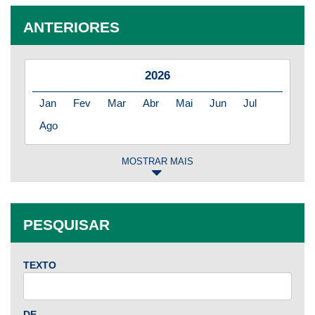
ANTERIORES
2026
Jan
Fev
Mar
Abr
Mai
Jun
Jul
Ago
MOSTRAR MAIS
2025
Jan
Fev
Mar
Abr
Mai
Jun
Jul
PESQUISAR
Ago
Set
Out
Nov
Dez
TEXTO
2024
Jan
Fev
Mar
Abr
Mai
Jun
Jul
DE