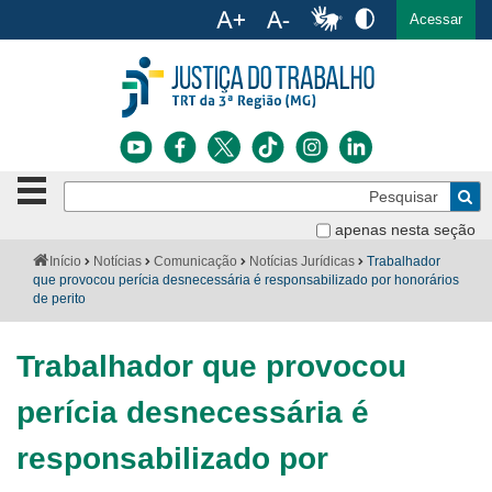
Ac
English
Español
Português
Acessar
Ir para o conteúdo
Ir para o menu
Ir para a busca
Ir para o rodapé
Botão
Pe
de
Bus
navegação
apenas nesta seção
Institucional
-
Você
Início
Notícias
Comunicação
Notícias Jurídicas
Trabalhador
clique
está
que provocou perícia desnecessária é responsabilizado por honorários
Notícias
para
aqui:
de perito
abrir
Serviços
ou
fechar
Trabalhador que provocou
o
Jurisprudência
menu
perícia desnecessária é
Transparência
responsabilizado por
Legislação