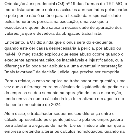
Orientação Jurisprudencial (OJ) nº 19 das Turmas do TRT-MG, o
mero distanciamento entre os cálculos apresentados pelas partes
e pelo perito não é critério para a fixação da responsabilidade
pelos honorários periciais na execução, uma vez que a
executada é quem deu causa à necessidade de apuração dos
valores, já que é devedora da obrigação trabalhista.
Entretanto, a OJ diz ainda que o ônus será do exequente,
quando este der causa desnecessária à perícia, por abuso ou
má-fé. O magistrado explicou que esse abuso ocorre quando o
exequente apresenta cálculos inaceitáveis e injustificados, cuja
diferença não pode ser atribuída a uma eventual interpretação
"mais favorável" da decisão judicial que precisa ser cumprida.
Para o relator, o caso se aplica ao trabalhador em questão, uma
vez que a diferença entre os cálculos de liquidação do perito e os
da empresa se deu somente na apuração de juros e correção,
tendo em vista que o cálculo da loja foi realizado em agosto e o
do perito em outubro de 2024.
Além disso, o trabalhador sequer indicou diferença entre o
cálculo apresentado pelo perito judicial e pela ex-empregadora
para afastar a alegação de má-fé. Ele se limitou a afirmar que a
empresa pretendia alterar os cálculos homologados, quando na