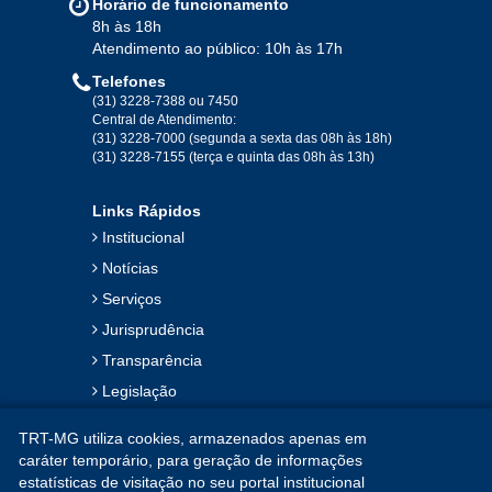
Horário de funcionamento
Ago
Set
Out
Nov
Dez
8h às 18h
Atendimento ao público: 10h às 17h
Telefones
2019
(31) 3228-7388 ou 7450
Central de Atendimento:
(31) 3228-7000 (segunda a sexta das 08h às 18h)
Jan
Fev
Mar
Abr
Mai
Jun
Jul
(31) 3228-7155 (terça e quinta das 08h às 13h)
Ago
Set
Out
Nov
Dez
Links Rápidos
Institucional
2018
Notícias
Serviços
Jan
Fev
Mar
Abr
Mai
Jun
Jul
Jurisprudência
Ago
Set
Out
Nov
Dez
Transparência
Legislação
2017
Ouvidoria
TRT-MG utiliza cookies, armazenados apenas em
Contato
Jan
Fev
Mar
Abr
Mai
Jun
Jul
caráter temporário, para geração de informações
estatísticas de visitação no seu portal institucional
Mapa do Site