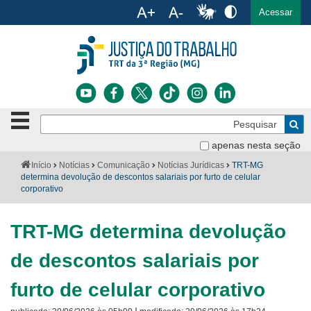
Ac
English
Español
Português
Acessar
Ir para o conteúdo
Ir para o menu
Ir para a busca
Ir para o rodapé
Botão
Pe
de
Bus
navegação
apenas nesta seção
Institucional
-
Você
Início
Notícias
Comunicação
Notícias Jurídicas
TRT-MG
clique
está
determina devolução de descontos salariais por furto de celular
Notícias
para
aqui:
corporativo
abrir
Serviços
ou
fechar
TRT-MG determina devolução
o
Jurisprudência
menu
de descontos salariais por
Transparência
furto de celular corporativo
Legislação
|