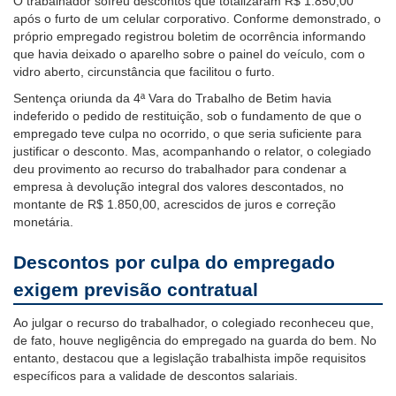
O trabalhador sofreu descontos que totalizaram R$ 1.850,00
com
após o furto de um celular corporativo. Conforme demonstrado, o
baixa
próprio empregado registrou boletim de ocorrência informando
visão.
que havia deixado o aparelho sobre o painel do veículo, com o
vidro aberto, circunstância que facilitou o furto.
Sentença oriunda da 4ª Vara do Trabalho de Betim havia
indeferido o pedido de restituição, sob o fundamento de que o
empregado teve culpa no ocorrido, o que seria suficiente para
justificar o desconto. Mas, acompanhando o relator, o colegiado
deu provimento ao recurso do trabalhador para condenar a
empresa à devolução integral dos valores descontados, no
montante de R$ 1.850,00, acrescidos de juros e correção
monetária.
Descontos por culpa do empregado
exigem previsão contratual
Ao julgar o recurso do trabalhador, o colegiado reconheceu que,
de fato, houve negligência do empregado na guarda do bem. No
entanto, destacou que a legislação trabalhista impõe requisitos
específicos para a validade de descontos salariais.