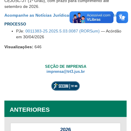
CEJUSC-JT (1º Grau), com prazo para cumprimento até
setembro de 2026.
Acompanhe as Notícias Jurídicas também pelo LinkedIn
.
PROCESSO
PJe:
0011383-25.2025.5.03.0087 (RORSum)
— Acórdão
em 30/04/2026
Visualizações:
646
SEÇÃO DE IMPRENSA
imprensa@trt3.jus.br
ANTERIORES
2026