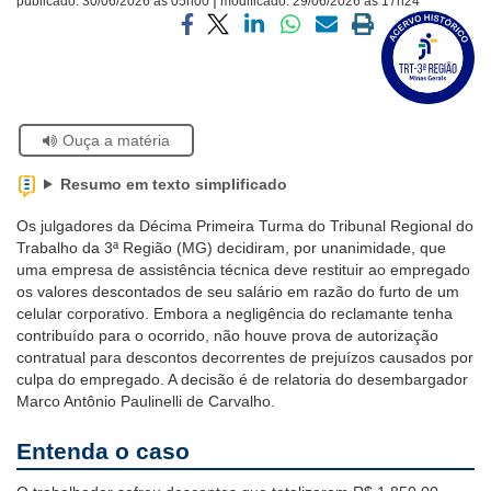
publicado:
30/06/2026 às 05h00
modificado:
29/06/2026 às 17h24
Visite
Ouvidoria
a
Compartilhar
Compartilhar
Compartilhar
Compartilhar
Compartilhar
Imprimir
página
via
via
via
via
via
a
sobre
facebook
twitter
linkedin
whatsapp
email
página
Contato
o
atual
Selo
Acervo
Se
Ouça a matéria
Histórico
estiver
usando
Resumo em texto simplificado
leitor
de
Os julgadores da Décima Primeira Turma do Tribunal Regional do
tela,
Trabalho da 3ª Região (MG) decidiram, por unanimidade, que
ignore
uma empresa de assistência técnica deve restituir ao empregado
este
os valores descontados de seu salário em razão do furto de um
botão.
celular corporativo. Embora a negligência do reclamante tenha
Ele
contribuído para o ocorrido, não houve prova de autorização
é
contratual para descontos decorrentes de prejuízos causados por
um
culpa do empregado. A decisão é de relatoria do desembargador
recurso
Marco Antônio Paulinelli de Carvalho.
de
acessibilidade
Entenda o caso
para
pessoas