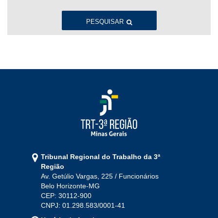
Jan
Fev
Mar
Abr
Mai
Jun
Jul
Ago
Set
Out
Nov
Dez
PESQUISAR
2022
Jan
Fev
Mar
Abr
Mai
Jun
Jul
Ago
Set
Out
Nov
Dez
2021
Jan
Fev
Mar
Abr
Mai
Jun
Jul
Tribunal Regional do Trabalho da 3ª
Ago
Set
Out
Nov
Dez
Região
Av. Getúlio Vargas, 225 / Funcionários
Belo Horizonte-MG
2020
CEP: 30112-900
CNPJ: 01.298.583/0001-41
Jan
Fev
Mar
Abr
Mai
Jun
Jul