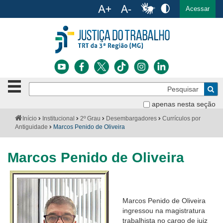
Ac
English
Español
Português
Acessar
Ir para o conteúdo
Ir para o menu
Ir para a busca
Ir para o rodapé
Botão
Pe
de
Bus
navegação
apenas nesta seção
Institucional
-
Você
Início
Institucional
2º Grau
Desembargadores
Currículos por
clique
está
Antiguidade
Marcos Penido de Oliveira
Notícias
para
aqui:
abrir
Serviços
ou
Marcos Penido de Oliveira
fechar
o
Jurisprudência
menu
Transparência
Marcos Penido de Oliveira
ingressou na magistratura
Legislação
trabalhista no cargo de juiz