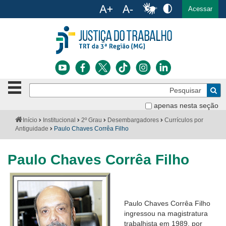
Ac
English
Español
Português
Acessar
Ir para o conteúdo
Ir para o menu
Ir para a busca
Ir para o rodapé
Botão
Pe
de
Bus
navegação
apenas nesta seção
Institucional
-
Você
Início
Institucional
2º Grau
Desembargadores
Currículos por
clique
está
Antiguidade
Paulo Chaves Corrêa Filho
Notícias
para
aqui:
abrir
Serviços
ou
Paulo Chaves Corrêa Filho
fechar
o
Jurisprudência
menu
Transparência
Paulo Chaves Corrêa Filho
ingressou na magistratura
Legislação
trabalhista em 1989, por