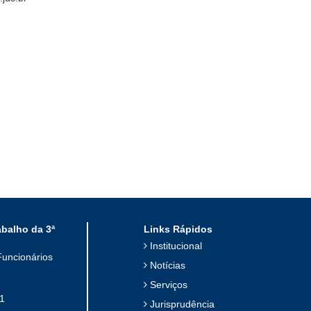
abalho da 3ª
Links Rápidos
Institucional
Funcionários
Notícias
Serviços
1
Jurisprudência