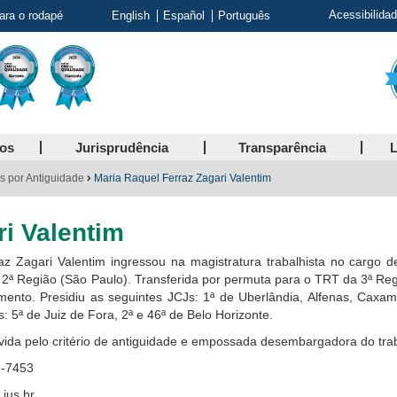
Acessibilida
para o rodapé
English
Español
Português
ços
Jurisprudência
Transparência
L
os por Antiguidade
Maria Raquel Ferraz Zagari Valentim
ri Valentim
z Zagari Valentim ingressou na magistratura trabalhista no cargo d
 2ª Região (São Paulo). Transferida por permuta para o TRT da 3ª Reg
amento. Presidiu as seguintes JCJs: 1ª de Uberlândia, Alfenas, Caxamb
 5ª de Juiz de Fora, 2ª e 46ª de Belo Horizonte.
ida pelo critério de antiguidade e empossada desembargadora do tra
8-7453
.jus.br