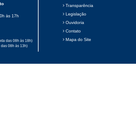
to
Transparência
Legislação
10h às 17h
Ouvidoria
Contato
Mapa do Site
xta das 08h às 18h)
a das 08h às 13h)