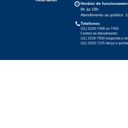
Horário de funcionamen
8h às 18h
Atendimento ao público: 
Telefones
(31) 3228-7388 ou 7450
Central de Atendimento:
(31) 3228-7000 (segunda a se
(31) 3228-7155 (terça e quint