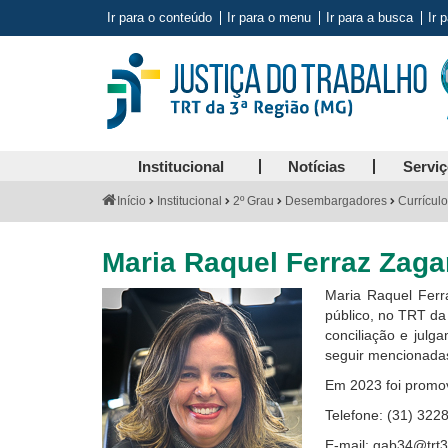
Ir para o conteúdo
Ir para o menu
Ir para a busca
Ir 
Institucional
Notícias
Servi
Você
Início
Institucional
2º Grau
Desembargadores
Currícul
está
aqui:
Maria Raquel Ferraz Zaga
Maria Raquel Ferra
público, no TRT da
conciliação e julg
seguir mencionadas:
Em 2023 foi promov
Telefone: (31) 322
E-mail: gab34@trt3