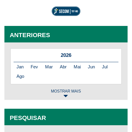
ANTERIORES
2026
Jan
Fev
Mar
Abr
Mai
Jun
Jul
Ago
MOSTRAR MAIS
2025
Jan
Fev
Mar
Abr
Mai
Jun
Jul
PESQUISAR
Ago
Set
Out
Nov
Dez