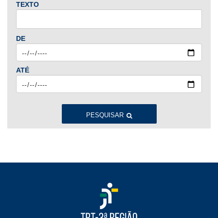
TEXTO
2024
Jan
Fev
Mar
Abr
Mai
Jun
Jul
DE
Ago
Set
Out
Nov
Dez
ATÉ
2023
Jan
Fev
Mar
Abr
Mai
Jun
Jul
Ago
Set
Out
Nov
Dez
PESQUISAR
2022
Jan
Fev
Mar
Abr
Mai
Jun
Jul
Ago
Set
Out
Nov
Dez