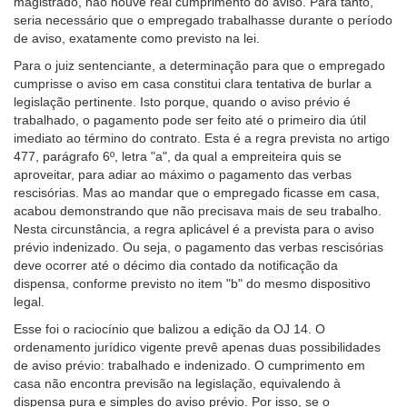
magistrado, não houve real cumprimento do aviso. Para tanto,
com
seria necessário que o empregado trabalhasse durante o período
baixa
de aviso, exatamente como previsto na lei.
visão.
Para o juiz sentenciante, a determinação para que o empregado
cumprisse o aviso em casa constitui clara tentativa de burlar a
legislação pertinente. Isto porque, quando o aviso prévio é
trabalhado, o pagamento pode ser feito até o primeiro dia útil
imediato ao término do contrato. Esta é a regra prevista no artigo
477, parágrafo 6º, letra "a", da qual a empreiteira quis se
aproveitar, para adiar ao máximo o pagamento das verbas
rescisórias. Mas ao mandar que o empregado ficasse em casa,
acabou demonstrando que não precisava mais de seu trabalho.
Nesta circunstância, a regra aplicável é a prevista para o aviso
prévio indenizado. Ou seja, o pagamento das verbas rescisórias
deve ocorrer até o décimo dia contado da notificação da
dispensa, conforme previsto no item "b" do mesmo dispositivo
legal.
Esse foi o raciocínio que balizou a edição da OJ 14. O
ordenamento jurídico vigente prevê apenas duas possibilidades
de aviso prévio: trabalhado e indenizado. O cumprimento em
casa não encontra previsão na legislação, equivalendo à
dispensa pura e simples do aviso prévio. Por isso, se o