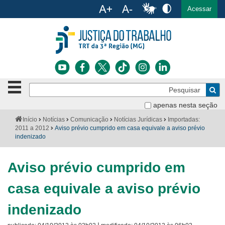
Ac
English
Español
Português
Acessar
Ir para o conteúdo
Ir para o menu
Ir para a busca
Ir para o rodapé
Botão
Pe
de
Bus
navegação
apenas nesta seção
Institucional
-
Você
Início
Notícias
Comunicação
Notícias Jurídicas
Importadas:
clique
está
2011 a 2012
Aviso prévio cumprido em casa equivale a aviso prévio
Notícias
para
aqui:
indenizado
abrir
Serviços
ou
fechar
Aviso prévio cumprido em
o
Jurisprudência
menu
casa equivale a aviso prévio
Transparência
indenizado
Legislação
|