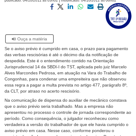
publicado:
04/10/2012 às 03h02
modificado:
04/10/2012 às 06h02
Visite
Ouvidoria
a
Compartilhar
Compartilhar
Compartilhar
Compartilhar
Compartilhar
Imprimir
página
via
via
via
via
via
a
sobre
facebook
twitter
linkedin
whatsapp
email
página
Contato
o
atual
Selo
Acervo
Se
Ouça a matéria
Histórico
estiver
Se o aviso prévio é cumprido em casa, o prazo para pagamento
usando
das verbas rescisórias é até o décimo dia da notificação de
leitor
despedida. Este é o entendimento contido na Orientação
de
Jurisprudencial 14 da SBDI-I do TST, aplicada pelo juiz Marcelo
tela,
Alves Marcondes Pedrosa, em atuação na Vara do Trabalho de
ignore
Congonhas, para condenar uma empreiteira que não observou
este
essa regra a pagar a multa prevista no artigo 477, parágrafo 8º,
botão.
da CLT, por atraso no acerto rescisório.
Ele
é
Na comunicação de dispensa do auxiliar de mecânico constava
um
que o aviso prévio seria trabalhado. Mas a empresa não
recurso
apresentou no processo o controle de jornada correspondente ao
de
período. Como consequência, o julgador reconheceu como
acessibilidade
verdadeira a versão do trabalhador de que ele havia cumprido o
para
aviso prévio em casa. Nesse caso, conforme ponderou o
pessoas