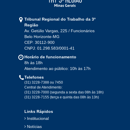
2021
Jan
Fev
Mar
Abr
Mai
Jun
Jul
Tribunal Regional do Trabalho da 3ª
Ago
Set
Out
Nov
Dez
Região
Av. Getúlio Vargas, 225 / Funcionários
Belo Horizonte-MG
2020
CEP: 30112-900
CNPJ: 01.298.583/0001-41
Jan
Fev
Mar
Abr
Mai
Jun
Jul
Horário de funcionamento
Ago
Set
Out
Nov
Dez
8h às 18h
Atendimento ao público: 10h às 17h
Telefones
2019
(31) 3228-7388 ou 7450
Central de Atendimento:
(31) 3228-7000 (segunda a sexta das 08h às 18h)
Jan
Fev
Mar
Abr
Mai
Jun
Jul
(31) 3228-7155 (terça e quinta das 08h às 13h)
Ago
Set
Out
Nov
Dez
Links Rápidos
Institucional
2018
Notícias