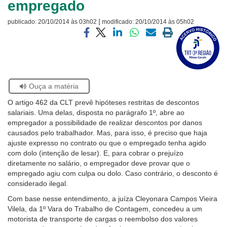
empregado
Ouvidoria
|
publicado:
20/10/2014 às 03h02
modificado:
20/10/2014 às 05h02
Visite
Contato
a
Compartilhar
Compartilhar
Compartilhar
Compartilhar
Compartilhar
Imprimir
página
via
via
via
via
via
a
sobre
facebook
twitter
linkedin
whatsapp
email
página
o
atual
Selo
Acervo
Se
Ouça a matéria
Histórico
estiver
O artigo 462 da CLT prevê hipóteses restritas de descontos
usando
salariais. Uma delas, disposta no parágrafo 1º, abre ao
leitor
empregador a possibilidade de realizar descontos por danos
de
causados pelo trabalhador. Mas, para isso, é preciso que haja
tela,
ajuste expresso no contrato ou que o empregado tenha agido
ignore
com dolo (intenção de lesar). E, para cobrar o prejuízo
este
diretamente no salário, o empregador deve provar que o
botão.
empregado agiu com culpa ou dolo. Caso contrário, o desconto é
Ele
considerado ilegal.
é
um
Com base nesse entendimento, a juíza Cleyonara Campos Vieira
recurso
Vilela, da 1º Vara do Trabalho de Contagem, concedeu a um
de
motorista de transporte de cargas o reembolso dos valores
acessibilidade