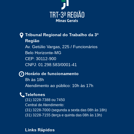
2021
Jan
Fev
Mar
Abr
Mai
Jun
Jul
Tribunal Regional do Trabalho da 3ª
Ago
Set
Out
Nov
Dez
Região
Av. Getúlio Vargas, 225 / Funcionários
Belo Horizonte-MG
2020
CEP: 30112-900
CNPJ: 01.298.583/0001-41
Jan
Fev
Mar
Abr
Mai
Jun
Jul
Horário de funcionamento
Ago
Set
Out
Nov
Dez
8h às 18h
Atendimento ao público: 10h às 17h
Telefones
2019
(31) 3228-7388 ou 7450
Central de Atendimento:
(31) 3228-7000 (segunda a sexta das 08h às 18h)
Jan
Fev
Mar
Abr
Mai
Jun
Jul
(31) 3228-7155 (terça e quinta das 08h às 13h)
Ago
Set
Out
Nov
Dez
Links Rápidos