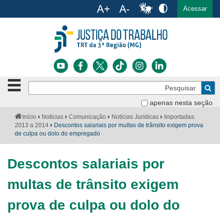
Ac
English
Español
Português
Acessar
Ir para o conteúdo
Ir para o menu
Ir para a busca
Ir para o rodapé
Botão
Pe
de
Bus
navegação
apenas nesta seção
Institucional
-
Você
Início
Notícias
Comunicação
Notícias Jurídicas
Importadas:
clique
está
2013 a 2014
Descontos salariais por multas de trânsito exigem prova
Notícias
para
aqui:
de culpa ou dolo do empregado
abrir
Serviços
ou
fechar
Descontos salariais por
o
Jurisprudência
menu
multas de trânsito exigem
Transparência
prova de culpa ou dolo do
Legislação