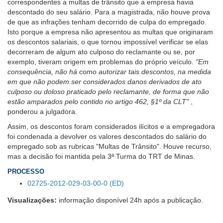
correspondentes a multas de trânsito que a empresa havia
para
descontado do seu salário. Para a magistrada, não houve prova
pessoas
de que as infrações tenham decorrido de culpa do empregado.
com
Isto porque a empresa não apresentou as multas que originaram
baixa
os descontos salariais, o que tornou impossível verificar se elas
visão.
decorreram de algum ato culposo do reclamante ou se, por
exemplo, tiveram origem em problemas do próprio veículo.
"Em
consequência, não há como autorizar tais descontos, na medida
em que não podem ser considerados danos derivados de ato
culposo ou doloso praticado pelo reclamante, de forma que não
estão amparados pelo contido no artigo 462, §1º da CLT"
,
ponderou a julgadora.
Assim, os descontos foram considerados ilícitos e a empregadora
foi condenada a devolver os valores descontados do salário do
empregado sob as rubricas "Multas de Trânsito". Houve recurso,
mas a decisão foi mantida pela 3ª Turma do TRT de Minas.
PROCESSO
02725-2012-029-03-00-0 (ED)
Visualizações:
informação disponível 24h após a publicação.