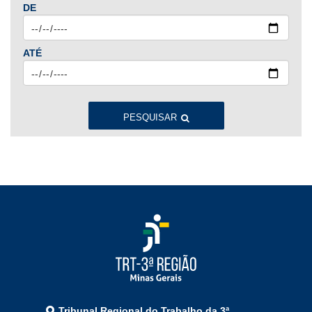
DE
Ago
Set
Out
Nov
Dez
ATÉ
2023
Jan
Fev
Mar
Abr
Mai
Jun
Jul
Ago
Set
Out
Nov
Dez
PESQUISAR
2022
Jan
Fev
Mar
Abr
Mai
Jun
Jul
Ago
Set
Out
Nov
Dez
2021
Jan
Fev
Mar
Abr
Mai
Jun
Jul
Tribunal Regional do Trabalho da 3ª