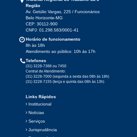
Ago
Set
Out
Nov
Dez
Região
Av. Getúlio Vargas, 225 / Funcionários
Belo Horizonte-MG
2020
CEP: 30112-900
CNPJ: 01.298.583/0001-41
Jan
Fev
Mar
Abr
Mai
Jun
Jul
Horário de funcionamento
Ago
Set
Out
Nov
Dez
8h às 18h
Atendimento ao público: 10h às 17h
Telefones
2019
(31) 3228-7388 ou 7450
Central de Atendimento:
(31) 3228-7000 (segunda a sexta das 08h às 18h)
Jan
Fev
Mar
Abr
Mai
Jun
Jul
(31) 3228-7155 (terça e quinta das 08h às 13h)
Ago
Set
Out
Nov
Dez
Links Rápidos
Institucional
2018
Notícias
Serviços
Jan
Fev
Mar
Abr
Mai
Jun
Jul
Jurisprudência
Ago
Set
Out
Nov
Dez