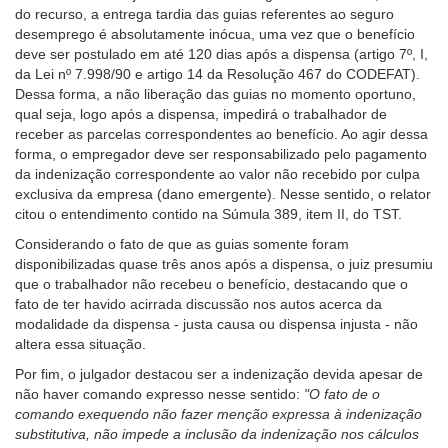
do recurso, a entrega tardia das guias referentes ao seguro
para
desemprego é absolutamente inócua, uma vez que o benefício
pessoas
deve ser postulado em até 120 dias após a dispensa (artigo 7º, I,
com
da Lei nº 7.998/90 e artigo 14 da Resolução 467 do CODEFAT).
baixa
Dessa forma, a não liberação das guias no momento oportuno,
visão.
qual seja, logo após a dispensa, impedirá o trabalhador de
receber as parcelas correspondentes ao benefício. Ao agir dessa
forma, o empregador deve ser responsabilizado pelo pagamento
da indenização correspondente ao valor não recebido por culpa
exclusiva da empresa (dano emergente). Nesse sentido, o relator
citou o entendimento contido na Súmula 389, item II, do TST.
Considerando o fato de que as guias somente foram
disponibilizadas quase três anos após a dispensa, o juiz presumiu
que o trabalhador não recebeu o benefício, destacando que o
fato de ter havido acirrada discussão nos autos acerca da
modalidade da dispensa - justa causa ou dispensa injusta - não
altera essa situação.
Por fim, o julgador destacou ser a indenização devida apesar de
não haver comando expresso nesse sentido:
"O fato de o
comando exequendo não fazer menção expressa à indenização
substitutiva, não impede a inclusão da indenização nos cálculos