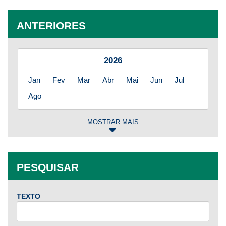
ANTERIORES
2026
Jan
Fev
Mar
Abr
Mai
Jun
Jul
Ago
MOSTRAR MAIS
2025
Jan
Fev
Mar
Abr
Mai
Jun
Jul
PESQUISAR
Ago
Set
Out
Nov
Dez
TEXTO
2024
Jan
Fev
Mar
Abr
Mai
Jun
Jul