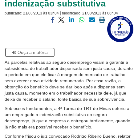
indenização substitutiva
Ouvidoria
|
publicado:
21/08/2013 às 03h04
modificado:
21/08/2013 às 06h04
Visite
Contato
a
Compartilhar
Compartilhar
Compartilhar
Compartilhar
Compartilhar
Imprimir
página
via
via
via
via
via
a
sobre
facebook
twitter
linkedin
whatsapp
email
página
o
atual
Selo
Acervo
Se
Ouça a matéria
Histórico
estiver
As parcelas relativas ao seguro desemprego visam a garantir a
usando
subsistência do trabalhador dispensado sem justa causa, durante
leitor
o período em que ele ficar à margem do mercado de trabalho,
de
sem exercer nova atividade remunerada. Por essa razão, a
tela,
obtenção do benefício deve se dar logo após a dispensa sem
ignore
justa causa, momento em o trabalhador necessita dele, já que
este
deixa de receber o salário, fonte básica de sua sobrevivência.
botão.
Ele
Sob esses fundamentos, a 4ª Turma do TRT de Minas deferiu a
é
um empregado a indenização substitutiva do seguro
um
desemprego, já que a empresa o entregou tardiamente, quando
recurso
já não mais era possível receber o benefício.
de
Conforme frisou o juiz convocado Rodrigo Ribeiro Bueno, relator
acessibilidade