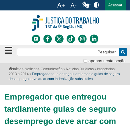
Ac
English
Español
Português
Acessar
Ir para o conteúdo
Ir para o menu
Ir para a busca
Ir para o rodapé
Botão
Pe
de
Bus
navegação
apenas nesta seção
Institucional
-
Você
Início
Notícias
Comunicação
Notícias Jurídicas
Importadas:
clique
está
2013 a 2014
Empregador que entregou tardiamente guias de seguro
Notícias
para
aqui:
desemprego deve arcar com indenização substitutiva
abrir
Serviços
ou
fechar
Empregador que entregou
o
Jurisprudência
menu
tardiamente guias de seguro
Transparência
desemprego deve arcar com
Legislação