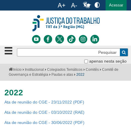
Ac
English
Español
Português
Acessar
Ir para o conteúdo
Ir para o menu
Ir para a busca
Ir para o rodapé
Botão
Pe
de
Bus
navegação
apenas nesta seção
Institucional
-
Você
Início
Institucional
Colegiados Temáticos
Comitês
Comitê de
clique
está
Governança e Estratégia
Pautas e atas
2022
Notícias
para
aqui:
abrir
Serviços
ou
2022
fechar
o
Jurisprudência
Ata de reunião do CGE - 23/11/2022
menu
Ata de reunião do CGE - 03/10/2022 (RAE)
Transparência
Ata de reunião do CGE - 30/06/2022
Legislação