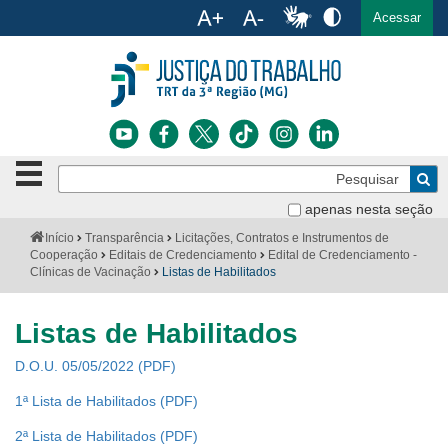
Ac
English
Español
Português
Acessar
Ir para o conteúdo
Ir para o menu
Ir para a busca
Ir para o rodapé
Botão
Pe
de
Bus
navegação
apenas nesta seção
Institucional
-
Você
Início
Transparência
Licitações, Contratos e Instrumentos de
clique
está
Cooperação
Editais de Credenciamento
Edital de Credenciamento -
Notícias
para
aqui:
Clínicas de Vacinação
Listas de Habilitados
abrir
Serviços
ou
fechar
Listas de Habilitados
o
Jurisprudência
menu
D.O.U. 05/05/2022
Transparência
1ª Lista de Habilitados
Legislação
2ª Lista de Habilitados