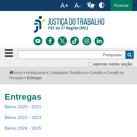
Ac
English
Español
Português
Acessar
Ir para o conteúdo
Ir para o menu
Ir para a busca
Ir para o rodapé
Botão
Pe
de
Bus
navegação
apenas nesta seção
Institucional
-
Você
Início
Institucional
Colegiados Temáticos
Comitês
Comitê de
clique
está
Pessoas
Entregas
Notícias
para
aqui:
abrir
Serviços
ou
Entregas
fechar
o
Jurisprudência
Biênio 2020 - 2021
menu
Biênio 2022 - 2023
Transparência
Biênio 2024 - 2025
Legislação