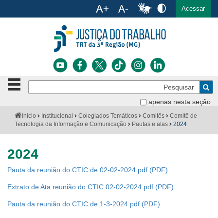
Ac
English
Español
Português
Acessar
Ir para o conteúdo
Ir para o menu
Ir para a busca
Ir para o rodapé
Botão
Pe
de
Bus
navegação
apenas nesta seção
Institucional
-
Você
Início
Institucional
Colegiados Temáticos
Comitês
Comitê de
clique
está
Tecnologia da Informação e Comunicação
Pautas e atas
2024
Notícias
para
aqui:
abrir
Serviços
ou
2024
fechar
o
Jurisprudência
Pauta da reunião do CTIC de 02-02-2024.pdf
menu
Extrato de Ata reunião do CTIC 02-02-2024.pdf
Transparência
Pauta da reunião do CTIC de 1-3-2024.pdf
Legislação