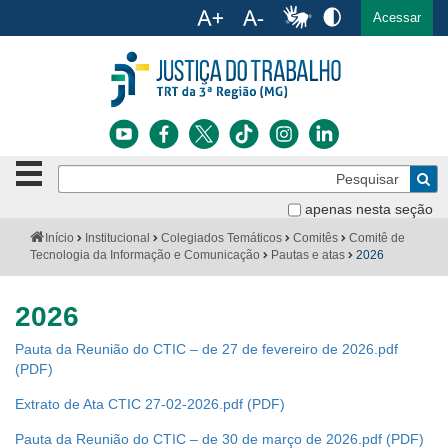
Ac
English
Español
Português
Acessar
Ir para o conteúdo
Ir para o menu
Ir para a busca
Ir para o rodapé
Botão
Pe
de
Bus
navegação
apenas nesta seção
Institucional
-
Você
Início
Institucional
Colegiados Temáticos
Comitês
Comitê de
clique
está
Tecnologia da Informação e Comunicação
Pautas e atas
2026
Notícias
para
aqui:
abrir
Serviços
ou
2026
fechar
o
Jurisprudência
Pauta da Reunião do CTIC – de 27 de fevereiro de 2026.pdf
menu
Transparência
Extrato de Ata CTIC 27-02-2026.pdf
Legislação
Pauta da Reunião do CTIC – de 30 de março de 2026.pdf