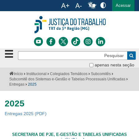
Ac
English
Español
Português
Acessar
Ir para o conteúdo
Ir para o menu
Ir para a busca
Ir para o rodapé
Botão
Pe
de
Bus
navegação
apenas nesta seção
Institucional
-
Você
Início
Institucional
Colegiados Temáticos
Subcomitês
clique
está
Subcomitê dos Sistemas e-Gestão e Tabelas Processuais Unificadas
Notícias
para
aqui:
Entregas
2025
abrir
Serviços
ou
fechar
2025
o
Jurisprudência
menu
Entregas 2025
Transparência
SECRETARIA DE PJE, E-GESTÃO E TABELAS UNIFICADAS
Legislação